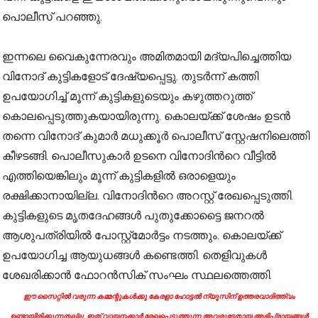
പൊലീസ് പറഞ്ഞു.
ഇന്നലെ വൈകുന്നേരവും അമിതമായി മദ്യപിച്ചെത്തിയ
വിനോദ് കുട്ടികളോട് ദേഷ്യപ്പെട്ടു. തുടർന്ന് കത്തി
ഉപയോഗിച്ച് മൂന്ന് കുട്ടികളുടെയും കഴുത്തറുത്ത്
കൊലപ്പെടുത്തുകയായിരുന്നു. കൊലയ്ക്ക് ശേഷം ഉടൻ
തന്നെ വിനോദ് കുമാർ മധുക്കൂർ പൊലീസ് സ്റ്റേഷനിലെത്തി
കീഴടങ്ങി. പൊലീസുകാർ ഉടനെ വിനോദിന്‍റെ വീട്ടിൽ
എത്തിയെങ്കിലും മൂന്ന് കുട്ടികളിൽ ഒരാളെയും
രക്ഷിക്കാനായില്ല. വിനോദിന്‍റെ അറസ്റ്റ് രേഖപ്പെടുത്തി.
കുട്ടികളുടെ മൃതദേഹങ്ങൾ പുതുക്കോട്ടൈ ജനറൽ
ആശുപത്രിയിൽ പോസ്റ്റ്മോർട്ടം നടത്തും. കൊലയ്ക്ക്
ഉപയോഗിച്ച ആയുധങ്ങൾ കണ്ടെത്തി. തെളിവുകൾ
ശേഖരിക്കാൻ ഫോറൻസിക് സംഘം സ്ഥലത്തെത്തി.
ഈ സൈറ്റിൽ വരുന്ന കമ്മന്റുകൾക്കു കേരളാ ഹോട്ടൽ ന്യൂസിന് ഉത്തരവാദിത്ത്വം
ഉണ്ടായിരിക്കുന്നതല്ല. ഇത് വായനക്കാർ രേഖപ്പെടുത്തുന്ന അവരുടേതായ അഭിപ്രായങ്ങൾ