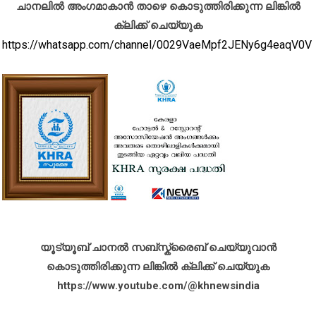
ചാനലിൽ അംഗമാകാൻ താഴെ കൊടുത്തിരിക്കുന്ന ലിങ്കിൽ
ക്ലിക്ക് ചെയ്യുക
https://whatsapp.com/channel/0029VaeMpf2JENy6g4eaqV0V
യൂട്യൂബ് ചാനൽ സബ്സ്ക്രൈബ് ചെയ്യുവാൻ
കൊടുത്തിരിക്കുന്ന ലിങ്കിൽ ക്ലിക്ക് ചെയ്യുക
https://www.youtube.com/@khnewsindia