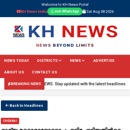
Welcome to KH News Portal
KH News India
Sat Aug 08 2026
Join WhatsApp
NEWS BEYOND LIMITS
NEWS TODAY
DISTRICTS
NEWS
ADVERTISE
ABOUT US
CONTACT US
🔴 BREAKING NEWS: Stay updated with the latest headlines, real-t
BREAKING NEWS
Back to Headlines
CHENNAI