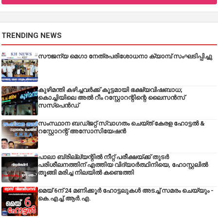
TRENDING NEWS
സൗജന്യ മെഗാ നേത്രപരിശോധനാ ക്യാമ്പ് സംഘടിപ്പിച്ചു
കുഴിമന്തി കഴിച്ചവർക്ക് കൂട്ടമായി ഭക്ഷ്യവിഷബാധ;
കൊച്ചിയിലെ അൽ റീം റസ്റ്റോറന്റിന്റെ ലൈസൻസ്
സസ്പെൻഡ്
സംസ്ഥാന ബഡ്‌ജറ്റ് സ്വാഗതം ചെയ്ത് കേരള ഹോട്ടൽ &
റസ്റ്റോറന്റ് അസോസിയേഷൻ
പാലാ ബ്രില്ല്യന്റിൽ നീറ്റ് പരീക്ഷയ്ക്ക് തുടർ
പരിശീലനത്തിന് എത്തിയ വിദ്യാർത്ഥിനിയെ, ഹോസ്റ്റലിൽ
തൂങ്ങി മരിച്ച നിലയിൽ കണ്ടെത്തി
മെയ് 6ന് 24 മണിക്കൂർ ഹോട്ടലുകൾ അടച്ച് സമരം ചെയ്യും -
കെ.എച്ച്.ആർ.എ.