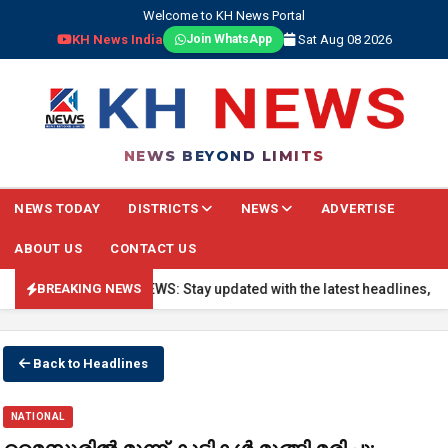
Welcome to KH News Portal
KH News India
Sat Aug 08 2026
Join WhatsApp
NEWS BEYOND LIMITS
NEWS TODAY
DISTRICTS
NEWS
ADVERTISE
ABOUT US
CONTACT US
🔴 BREAKING NEWS: Stay updated with the latest headlines, real-t
BREAKING NEWS
Back to Headlines
NATIONAL