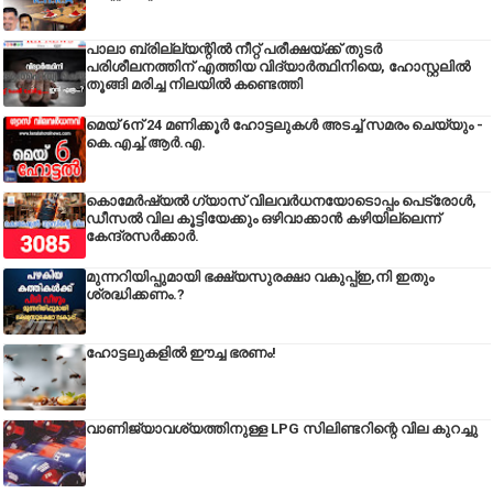
പാലാ ബ്രില്ല്യന്റിൽ നീറ്റ് പരീക്ഷയ്ക്ക് തുടർ
പരിശീലനത്തിന് എത്തിയ വിദ്യാർത്ഥിനിയെ, ഹോസ്റ്റലിൽ
തൂങ്ങി മരിച്ച നിലയിൽ കണ്ടെത്തി
മെയ് 6ന് 24 മണിക്കൂർ ഹോട്ടലുകൾ അടച്ച് സമരം ചെയ്യും -
കെ.എച്ച്.ആർ.എ.
കൊമേർഷ്യൽ ഗ്യാസ് വിലവർധനയോടൊപ്പം പെട്രോൾ,
ഡീസല്‍ വില കൂട്ടിയേക്കും ഒഴിവാക്കാന്‍ കഴിയില്ലെന്ന്
കേന്ദ്രസര്‍ക്കാര്‍.
മുന്നറിയിപ്പുമായി ഭക്ഷ്യസുരക്ഷാ വകുപ്പ്ഇ,നി ഇതും
ശ്രദ്ധിക്കണം.?
ഹോട്ടലുകളിൽ ഈച്ച ഭരണം!
വാണിജ്യാവശ്യത്തിനുള്ള LPG സിലിണ്ടറിന്റെ വില കുറച്ചു