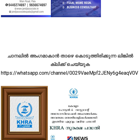
ചാനലിൽ അംഗമാകാൻ താഴെ കൊടുത്തിരിക്കുന്ന ലിങ്കിൽ
ക്ലിക്ക് ചെയ്യുക
https://whatsapp.com/channel/0029VaeMpf2JENy6g4eaqV0V