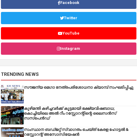
Facebook
Twitter
YouTube
Instagram
TRENDING NEWS
സൗജന്യ മെഗാ നേത്രപരിശോധനാ ക്യാമ്പ് സംഘടിപ്പിച്ചു
കുഴിമന്തി കഴിച്ചവർക്ക് കൂട്ടമായി ഭക്ഷ്യവിഷബാധ;
കൊച്ചിയിലെ അൽ റീം റസ്റ്റോറന്റിന്റെ ലൈസൻസ്
സസ്പെൻഡ്
സംസ്ഥാന ബഡ്‌ജറ്റ് സ്വാഗതം ചെയ്ത് കേരള ഹോട്ടൽ &
റസ്റ്റോറന്റ് അസോസിയേഷൻ