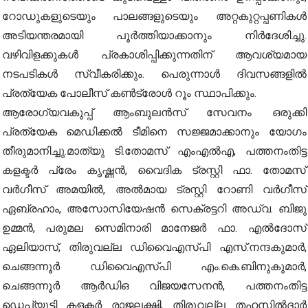
റോഡുകളുടെയും പാലങ്ങളുടെയും അറ്റകുറ്റപ്പണികൾ
അടിയന്തരമായി പൂർത്തിയാക്കാനും നിർദേശിച്ചു.
വഴിവിളക്കുകൾ പ്രകാശിപ്പിക്കുന്നതിന് ആവശ്യമായ
നടപടികൾ സ്വീകരിക്കും. പെരുന്നാൾ ദിവസങ്ങളിൽ
പ്രത്യേക പോലീസ് കൺട്രോൾ റൂം സ്ഥാപിക്കും.
ആരോഗ്യവകുപ്പ് ആംബുലൻസ് സേവനം ഒരുക്കി
പ്രത്യേക മെഡിക്കൽ ടീമിനെ സജ്ജമാക്കാനും യോഗം
തീരുമാനിച്ചു.മാത്യു ടി.തോമസ് എംഎൽഎ, പത്തനംതിട്ട
കളക്ടർ പ്രേം കൃഷ്ണൻ, വൈദിക ട്രസ്റ്റി ഫാ. തോമസ്
വർഗീസ് അമയിൽ, അൽമായ ട്രസ്റ്റി റോണി വർഗീസ്
ഏബ്രഹാം, അസോസിയേഷൻ സെക്രട്ടറി അഡ്വ. ബിജു
ഉമ്മൻ, പരുമല സെമിനാരി മാനേജർ ഫാ. എൽദോസ്
ഏലിയാസ്, തിരുവല്ല ഡിവൈഎസ്‍പി എസ്.നന്ദകുമാർ,
ചെങ്ങന്നൂർ ഡിവൈഎസ്‍പി എം.കെ.ബിനുകുമാർ,
ചെങ്ങന്നൂർ ആർഡിഒ വിജയസേനൻ, പത്തനംതിട്ട
ഡെപ്യൂട്ടി കളക്ടർ രാജലക്ഷ്മി, തിരുവല്ല തഹസിൽദാർ