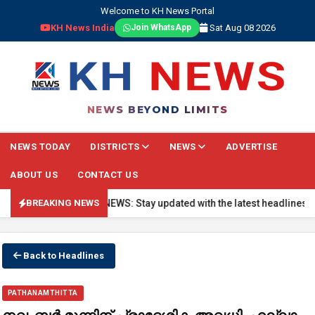
Welcome to KH News Portal
KH News India
Sat Aug 08 2026
Join WhatsApp
NEWS BEYOND LIMITS
NEWS TODAY
DISTRICTS
NEWS
ADVERTISE
ABOUT US
CONTACT US
🔴 BREAKING NEWS: Stay updated with the latest headlines, real-
BREAKING NEWS
Back to Headlines
PATHANAMTHITTA