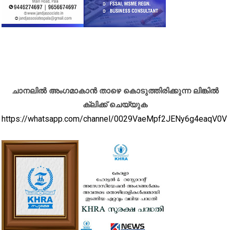
ചാനലിൽ അംഗമാകാൻ താഴെ കൊടുത്തിരിക്കുന്ന ലിങ്കിൽ
ക്ലിക്ക് ചെയ്യുക
https://whatsapp.com/channel/0029VaeMpf2JENy6g4eaqV0V