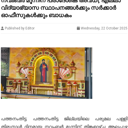
നവംബർ മൂന്നിന് പ്രാദേശിക അവധി, എല്ലാ
വിദ്യാഭ്യാസ സ്ഥാപനങ്ങൾക്കും സർക്കാർ
ഓഫീസുകൾക്കും ബാധകം
Published by Editor
Wednesday, 22 October 2025
പത്തനംതിട്ട: പത്തനംതിട്ട ജില്ലയിലെ പരുമല പള്ളി
തിരുനാൾ ദിനമായ നവംബർ മൂന്നിന് തിങ്കളാഴ്ച ആലപ്പുഴ