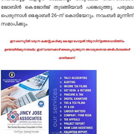
ജോബിൻ കെ.ജോർജ് തുടങ്ങിയവർ പങ്കെടുത്തു. പരുമല
പെരുന്നാൾ ഒക്ടോബർ 26-ന് കൊടിയേറും. നവംബർ മൂന്നിന്
സമാപിക്കും.
ഈ സൈറ്റിൽ വരുന്ന കമ്മന്റുകൾക്കു കേരളാ ഹോട്ടൽ ന്യൂസിന് ഉത്തരവാദിത്ത്വം
ഉണ്ടായിരിക്കുന്നതല്ല. ഇത് വായനക്കാർ രേഖപ്പെടുത്തുന്ന അവരുടേതായ അഭിപ്രായങ്ങൾ
മാത്രമാണ്.