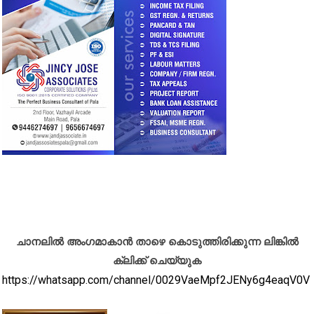
ചാനലിൽ അംഗമാകാൻ താഴെ കൊടുത്തിരിക്കുന്ന ലിങ്കിൽ
ക്ലിക്ക് ചെയ്യുക
https://whatsapp.com/channel/0029VaeMpf2JENy6g4eaqV0V