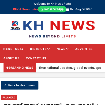
Welcome to KH News Portal
KH News India
Thu Aug 06 2026
Join WhatsApp
NEWS BEYOND LIMITS
NEWS TODAY
DISTRICTS
NEWS
ADVERTISE
ABOUT US
CONTACT US
test headlines, real-time national updates, global events, sports s
BREAKING NEWS
Back to Headlines
PALAKKAD