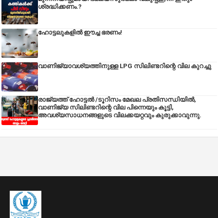
ശ്രദ്ധിക്കണം.?
ഹോട്ടലുകളിൽ ഈച്ച ഭരണം!
വാണിജ്യാവശ്യത്തിനുള്ള LPG സിലിണ്ടറിന്റെ വില കുറച്ചു
രാജ്യത്ത് ഹോട്ടൽ /ടൂറിസം മേഖല പ്രതിസന്ധിയിൽ,
വാണിജ്യ സിലിണ്ടറിന്റെ വില പിന്നെയും കൂട്ടി,
അവശ്യസാധനങ്ങളുടെ വിലക്കയറ്റവും കുരുക്കാവുന്നു.