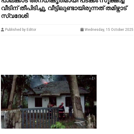
പാലക്കാട് അനധികൃതമായി പടക്കം സൂക്ഷിച്ച
വീടിന് തീപിടിച്ചു, വീട്ടിലുണ്ടായിരുന്നത് തമിഴ്നാട്
സ്വദേശി
Published by Editor
Wednesday, 15 October 2025