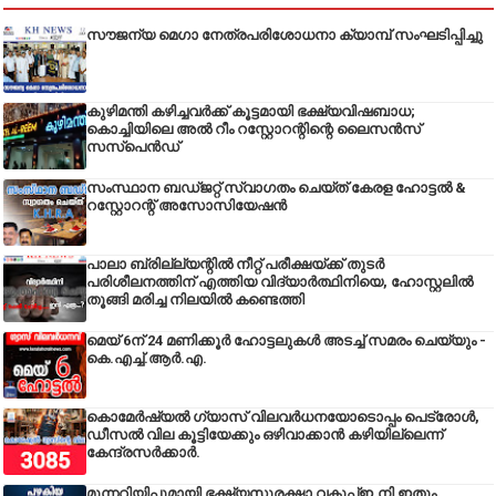
സൗജന്യ മെഗാ നേത്രപരിശോധനാ ക്യാമ്പ് സംഘടിപ്പിച്ചു
കുഴിമന്തി കഴിച്ചവർക്ക് കൂട്ടമായി ഭക്ഷ്യവിഷബാധ;
കൊച്ചിയിലെ അൽ റീം റസ്റ്റോറന്റിന്റെ ലൈസൻസ്
സസ്പെൻഡ്
സംസ്ഥാന ബഡ്‌ജറ്റ് സ്വാഗതം ചെയ്ത് കേരള ഹോട്ടൽ &
റസ്റ്റോറന്റ് അസോസിയേഷൻ
പാലാ ബ്രില്ല്യന്റിൽ നീറ്റ് പരീക്ഷയ്ക്ക് തുടർ
പരിശീലനത്തിന് എത്തിയ വിദ്യാർത്ഥിനിയെ, ഹോസ്റ്റലിൽ
തൂങ്ങി മരിച്ച നിലയിൽ കണ്ടെത്തി
മെയ് 6ന് 24 മണിക്കൂർ ഹോട്ടലുകൾ അടച്ച് സമരം ചെയ്യും -
കെ.എച്ച്.ആർ.എ.
കൊമേർഷ്യൽ ഗ്യാസ് വിലവർധനയോടൊപ്പം പെട്രോൾ,
ഡീസല്‍ വില കൂട്ടിയേക്കും ഒഴിവാക്കാന്‍ കഴിയില്ലെന്ന്
കേന്ദ്രസര്‍ക്കാര്‍.
മുന്നറിയിപ്പുമായി ഭക്ഷ്യസുരക്ഷാ വകുപ്പ്ഇ,നി ഇതും