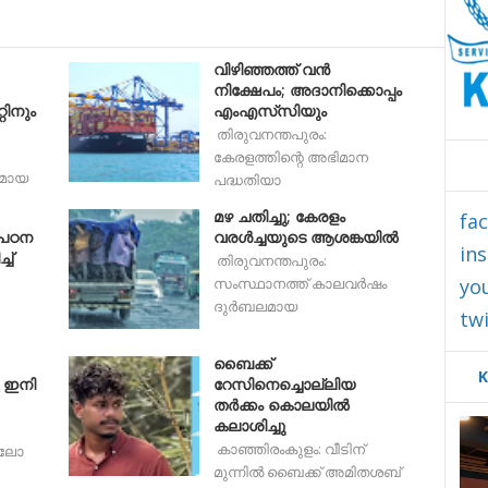
വിഴിഞ്ഞത്ത് വൻ
നിക്ഷേപം; അദാനിക്കൊപ്പം
റിനും
എംഎസ്‌സിയും
തിരുവനന്തപുരം:
കേരളത്തിന്റെ അഭിമാന
മായ
പദ്ധതിയാ
മഴ ചതിച്ചു; കേരളം
fa
 പഠന
വരൾച്ചയുടെ ആശങ്കയിൽ
in
ച്
തിരുവനന്തപുരം:
yo
സംസ്ഥാനത്ത് കാലവർഷം
ദുർബലമായ
twi
ബൈക്ക്
K
്‍ ഇനി
റേസിനെച്ചൊല്ലിയ
തർക്കം കൊലയിൽ
കലാശിച്ചു
കാഞ്ഞിരംകുളം: വീടിന്
ിലോ
മുന്നിൽ ബൈക്ക് അമിതശബ്