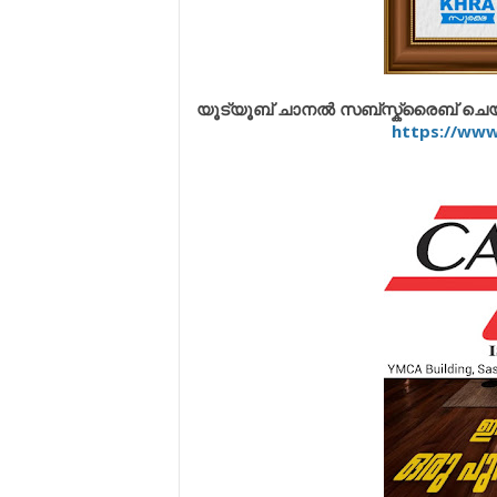
യൂട്യൂബ് ചാനൽ സബ്സ്ക്രൈബ് ചെയ്യു
https://ww