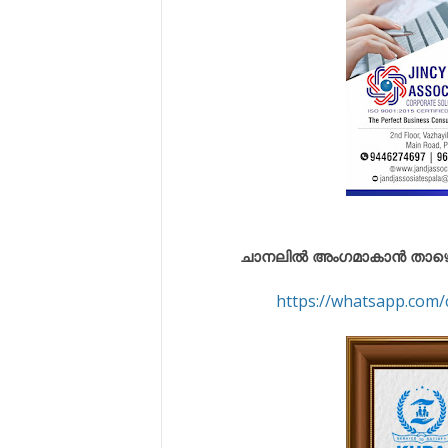
ചാനലിൽ അംഗമാകാൻ താഴെ കൊട
https://whatsapp.co