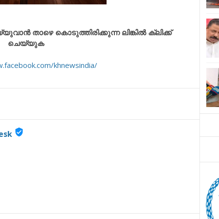
ാൻ താഴെ കൊടുത്തിരിക്കുന്ന ലിങ്കിൽ ക്ലിക്ക്
ചെയ്യുക
w.facebook.com/khnewsindia/
verified_user
esk