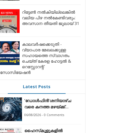
റിട്ടേൺ നൽകിയില്ലെങ്കിൽ
വലിയ പിഴ നൽകേണ്ടിവരും:
അവസാന തീയതി ജൂലായ് 31
കാലവർഷക്കെടുതി -
വ്യാപാര മേഖലക്കുള്ള
സഹായത്തെ സ്വാഗതം
ചെയ്ത് കേരള ഹോട്ടൽ &
റെസ്റ്റോറന്റ്
സോസിയേഷൻ
Latest Posts
‘ഡോൾഫിൻ’ശനിയാഴ്ച
വരെ കനത്ത മഴയ്ക്ക്
സാധ്യത;
06/08/2026 - 0 Comments
ഹൈസ്‌കൂളുകളിൽ