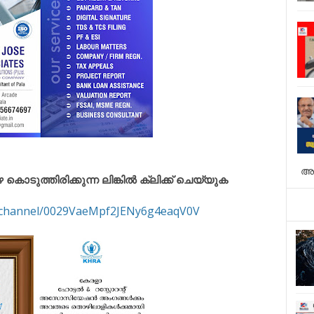
അ
ുത്തിരിക്കുന്ന ലിങ്കിൽ ക്ലിക്ക് ചെയ്യുക
m/channel/0029VaeMpf2JENy6g4eaqV0V