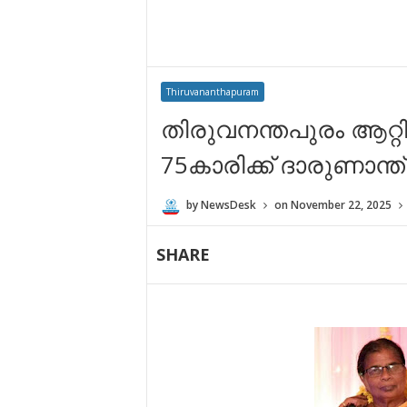
Thiruvananthapuram
തിരുവനന്തപുരം ആറ്റി
75കാരിക്ക് ദാരുണാന്ത
by
NewsDesk
on
November 22, 2025
SHARE