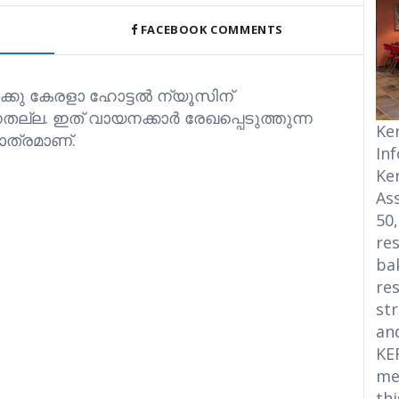
FACEBOOK COMMENTS
ക്കു കേരളാ ഹോട്ടൽ ന്യൂസിന്
്നതല്ല. ഇത് വായനക്കാർ രേഖപ്പെടുത്തുന്ന
Ke
ത്രമാണ്.
In
Ke
Ass
50
res
bak
res
str
an
KE
me
thi