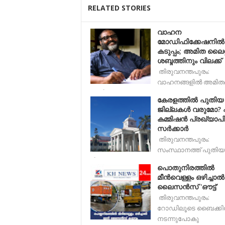
RELATED STORIES
വാഹന
മോഡിഫിക്കേഷനിൽ
കടുപ്പം; അമിത ലൈറ്
ശബ്ദത്തിനും വിലക്ക്
തിരുവനന്തപുരം:
വാഹനങ്ങളിൽ അമിത
വെളിച്ചവു
കേരളത്തിൽ പുതിയ
ജില്ലകൾ വരുമോ?
കമ്മിഷൻ പ്രഖ്യാപിച്
സർക്കാർ
തിരുവനന്തപുരം:
സംസ്ഥാനത്ത് പുതിയ
ജില്ലകളും
പൊതുനിരത്തില്‍
മീന്‍വെള്ളം ഒഴിച്ചാല
ലൈസന്‍സ് 'ഔട്ട്'
തിരുവനന്തപുരം:
റോഡിലൂടെ ബൈക്ക
നടന്നുപോകു