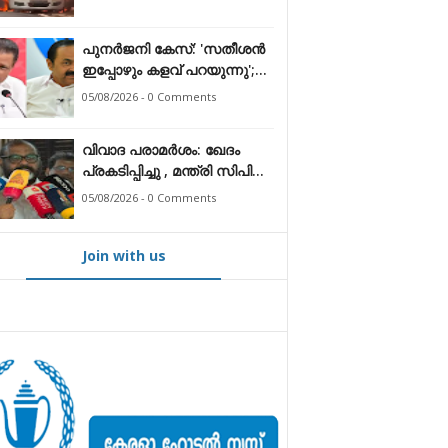
പുനർജനി കേസ്: 'സതീശൻ
ഇപ്പോഴും കളവ് പറയുന്നു';
മുഖ്യമന്ത്രിക്കെതിരെ
05/08/2026 - 0 Comments
ആരോപണം തള്ളി എം.വി.
ഗോവിന്ദൻ
വിവാദ പരാമർശം: ഖേദം
പ്രകടിപ്പിച്ചു , മന്ത്രി സിപി
ജോൺ
05/08/2026 - 0 Comments
Join with us