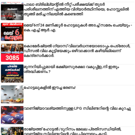
പാലാ ബ്രില്ല്യന്റിൽ നീറ്റ് പരീക്ഷയ്ക്ക് തുടർ
പരിശീലനത്തിന് എത്തിയ വിദ്യാർത്ഥിനിയെ, ഹോസ്റ്റലിൽ
തൂങ്ങി മരിച്ച നിലയിൽ കണ്ടെത്തി
മെയ് 6ന് 24 മണിക്കൂർ ഹോട്ടലുകൾ അടച്ച് സമരം ചെയ്യും -
കെ.എച്ച്.ആർ.എ.
കൊമേർഷ്യൽ ഗ്യാസ് വിലവർധനയോടൊപ്പം പെട്രോൾ,
ഡീസല്‍ വില കൂട്ടിയേക്കും ഒഴിവാക്കാന്‍ കഴിയില്ലെന്ന്
കേന്ദ്രസര്‍ക്കാര്‍.
മുന്നറിയിപ്പുമായി ഭക്ഷ്യസുരക്ഷാ വകുപ്പ്ഇ,നി ഇതും
ശ്രദ്ധിക്കണം.?
ഹോട്ടലുകളിൽ ഈച്ച ഭരണം!
വാണിജ്യാവശ്യത്തിനുള്ള LPG സിലിണ്ടറിന്റെ വില കുറച്ചു
രാജ്യത്ത് ഹോട്ടൽ /ടൂറിസം മേഖല പ്രതിസന്ധിയിൽ,
വാണിജ്യ സിലിണ്ടറിന്റെ വില പിന്നെയും കൂട്ടി,