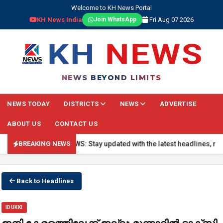
Welcome to KH News Portal
KH News India
Fri Aug 07 2026
Join WhatsApp
NEWS BEYOND LIMITS
NEWS TODAY
DISTRICTS
NEWS
ADVERTISE
ABOUT US
CONTACT US
🔴 BREAKING NEWS: Stay updated with the latest headlines, real-ti
BREAKING NEWS
Back to Headlines
IDUKKI