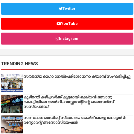
Twitter
YouTube
Instagram
TRENDING NEWS
സൗജന്യ മെഗാ നേത്രപരിശോധനാ ക്യാമ്പ് സംഘടിപ്പിച്ചു
കുഴിമന്തി കഴിച്ചവർക്ക് കൂട്ടമായി ഭക്ഷ്യവിഷബാധ;
കൊച്ചിയിലെ അൽ റീം റസ്റ്റോറന്റിന്റെ ലൈസൻസ്
സസ്പെൻഡ്
സംസ്ഥാന ബഡ്‌ജറ്റ് സ്വാഗതം ചെയ്ത് കേരള ഹോട്ടൽ &
റസ്റ്റോറന്റ് അസോസിയേഷൻ