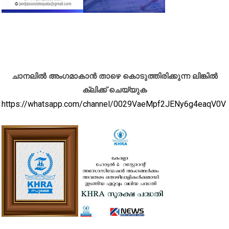
ചാനലിൽ അംഗമാകാൻ താഴെ കൊടുത്തിരിക്കുന്ന ലിങ്കിൽ
ക്ലിക്ക് ചെയ്യുക
https://whatsapp.com/channel/0029VaeMpf2JENy6g4eaqV0V