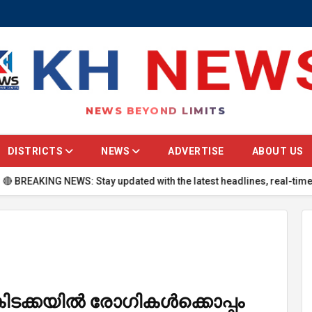
NEWS BEYOND LIMITS
DISTRICTS
NEWS
ADVERTISE
ABOUT US
EWS: Stay updated with the latest headlines, real-time national upda
കിടക്കയില്‍ രോഗികൾക്കൊപ്പം