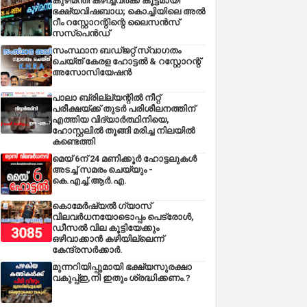
കുഴിമന്തി കഴിച്ചവർക്ക് കൂട്ടമായി
ഭക്ഷ്യവിഷബാധ; കൊച്ചിയിലെ അൽ
റീം റസ്റ്റോറന്റിന്റെ ലൈസൻസ്
സസ്പെൻഡ്
സംസ്ഥാന ബഡ്‌ജറ്റ് സ്വാഗതം
ചെയ്ത് കേരള ഹോട്ടൽ & റസ്റ്റോറന്റ്
അസോസിയേഷൻ
പാലാ ബ്രില്ല്യന്റിൽ നീറ്റ്
പരീക്ഷയ്ക്ക് തുടർ പരിശീലനത്തിന്
എത്തിയ വിദ്യാർത്ഥിനിയെ,
ഹോസ്റ്റലിൽ തൂങ്ങി മരിച്ച നിലയിൽ
കണ്ടെത്തി
മെയ് 6ന് 24 മണിക്കൂർ ഹോട്ടലുകൾ
അടച്ച് സമരം ചെയ്യും -
കെ.എച്ച്.ആർ.എ.
കൊമേർഷ്യൽ ഗ്യാസ്
വിലവർധനയോടൊപ്പം പെട്രോൾ,
ഡീസല്‍ വില കൂട്ടിയേക്കും
ഒഴിവാക്കാന്‍ കഴിയില്ലെന്ന്
കേന്ദ്രസര്‍ക്കാര്‍.
മുന്നറിയിപ്പുമായി ഭക്ഷ്യസുരക്ഷാ
വകുപ്പ്ഇ,നി ഇതും ശ്രദ്ധിക്കണം.?