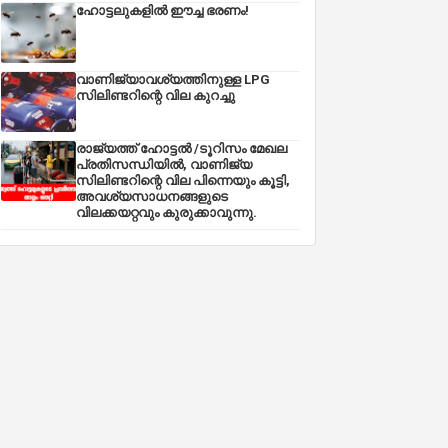
ഹോട്ടലുകളിൽ ഈച്ച ഭരണം!
വാണിജ്യാവശ്യത്തിനുള്ള LPG
സിലിണ്ടറിന്റെ വില കുറച്ചു
രാജ്യത്ത് ഹോട്ടൽ /ടൂറിസം മേഖല
പ്രതിസന്ധിയിൽ, വാണിജ്യ
സിലിണ്ടറിന്റെ വില പിന്നെയും കൂട്ടി,
അവശ്യസാധനങ്ങളുടെ
വിലക്കയറ്റവും കുരുക്കാവുന്നു.