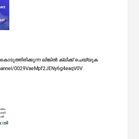
ത്തിരിക്കുന്ന ലിങ്കിൽ ക്ലിക്ക് ചെയ്യുക
/channel/0029VaeMpf2JENy6g4eaqV0V