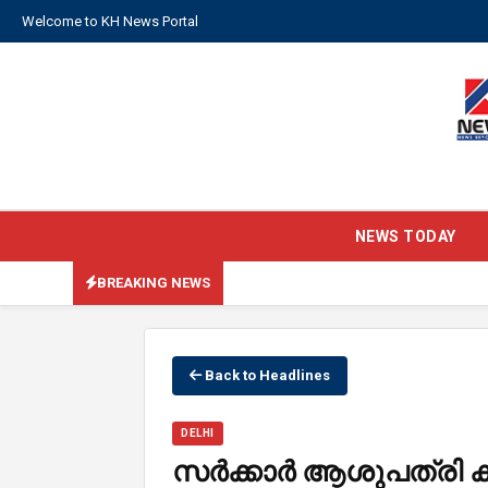
Welcome to KH News Portal
NEWS TODAY
BREAKING NEWS
🔴 BREAKING N
Back to Headlines
DELHI
സര്‍ക്കാര്‍ ആശുപത്രി 