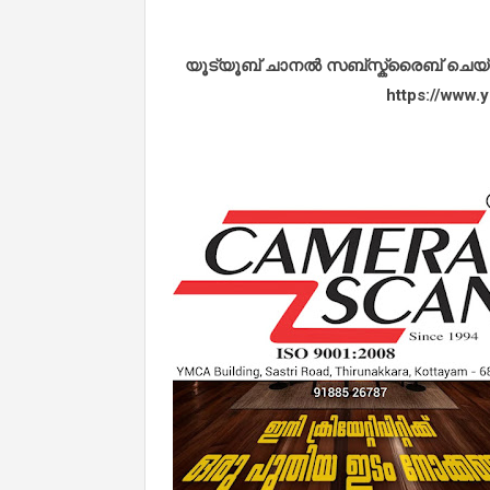
യൂട്യൂബ് ചാനൽ സബ്സ്ക്രൈബ് ചെയ്യുവ
https://www