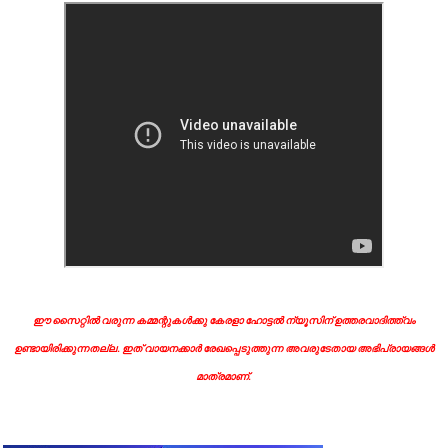
ഈ സൈറ്റിൽ വരുന്ന കമ്മന്റുകൾക്കു കേരളാ ഹോട്ടൽ ന്യൂസിന് ഉത്തരവാദിത്ത്വം
ഉണ്ടായിരിക്കുന്നതല്ല. ഇത് വായനക്കാർ രേഖപ്പെടുത്തുന്ന അവരുടേതായ അഭിപ്രായങ്ങൾ
മാത്രമാണ്.