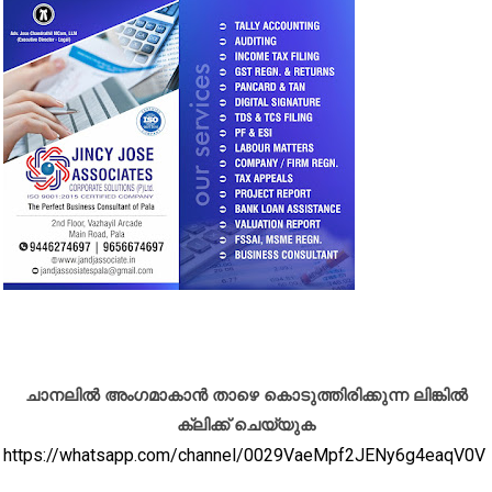
ചാനലിൽ അംഗമാകാൻ താഴെ കൊടുത്തിരിക്കുന്ന ലിങ്കിൽ
ക്ലിക്ക് ചെയ്യുക
https://whatsapp.com/channel/0029VaeMpf2JENy6g4eaqV0V