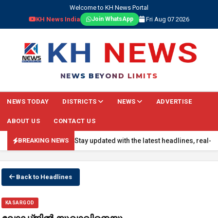
Welcome to KH News Portal
KH News India
Fri Aug 07 2026
Join WhatsApp
NEWS BEYOND LIMITS
NEWS TODAY
DISTRICTS
NEWS
ADVERTISE
ABOUT US
CONTACT US
BREAKING NEWS: Stay updated with the latest headlines, real-time na
BREAKING NEWS
Back to Headlines
KASARGOD