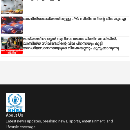
വാണിജ്യാവശ്യത്തിനുള്ള LPG സിലിണ്ടറിന്റെ വില കുറച്ചു
രാജ്യത്ത് ഹോട്ടൽ /ടൂറിസം മേഖല പ്രതിസന്ധിയിൽ,
വാണിജ്യ സിലിണ്ടറിന്റെ വില പിന്നെയും കൂട്ടി,
അവശ്യസാധനങ്ങളുടെ വിലക്കയറ്റവും കുരുക്കാവുന്നു.
About Us
Latest news updates, breaking news, sports, entertainment, and
lifestyle coverage.