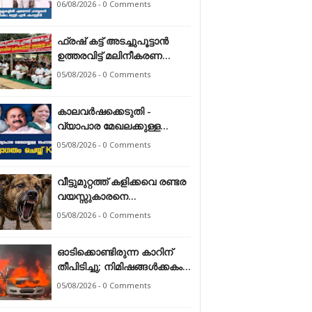
06/08/2026 - 0 Comments
ഷംസുദ്ദീൻ*
ഫ്രഷ് കട്ട് അടച്ചുപൂട്ടാന്‍
ഉത്തരവിട്ട് മലിനീകരണ
നിയന്ത്രണ ബോര്‍ഡ്
05/08/2026 - 0 Comments
കാലവർഷക്കെടുതി -
വ്യാപാര മേഖലക്കുള്ള
സഹായത്തെ സ്വാഗതം
05/08/2026 - 0 Comments
ചെയ്ത് കേരള ഹോട്ടൽ &
റെസ്റ്റോറന്റ്
വീട്ടുമുറ്റത്ത് കളിക്കവെ രണ്ടര
അസോസിയേഷൻ
വയസ്സുകാരനെ
തെരുവുനായ ആക്രമിച്ചു
05/08/2026 - 0 Comments
ഓടിക്കൊണ്ടിരുന്ന കാറിന്
തീപിടിച്ചു; നിമിഷങ്ങൾക്കകം
പൂർണമായി കത്തിനശിച്ചു
05/08/2026 - 0 Comments