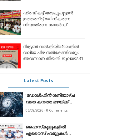
ഫ്രഷ് കട്ട് അടച്ചുപൂട്ടാന്‍
ഉത്തരവിട്ട് മലിനീകരണ
നിയന്ത്രണ ബോര്‍ഡ്
റിട്ടേൺ നൽകിയില്ലെങ്കിൽ
വലിയ പിഴ നൽകേണ്ടിവരും:
അവസാന തീയതി ജൂലായ് 31
Latest Posts
‘ഡോൾഫിൻ’ശനിയാഴ്ച
വരെ കനത്ത മഴയ്ക്ക്
സാധ്യത;
06/08/2026 - 0 Comments
ഹൈസ്‌കൂളുകളിൽ
എറൈസ് ഹബ്ബുകൾ
സ്ഥാപിക്കും: മന്ത്രി എൻ