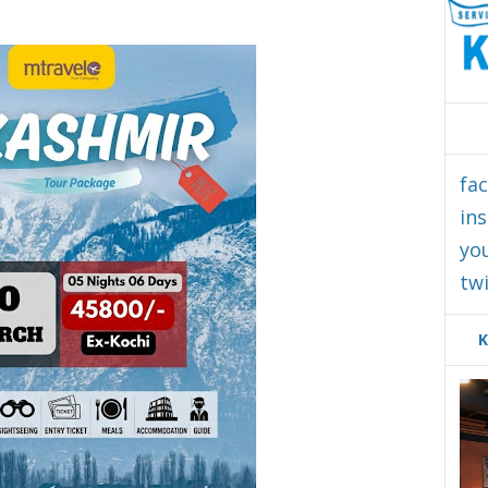
fa
in
yo
twi
K