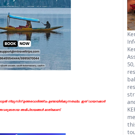
Ke
In
Ke
Ass
50
res
bak
res
str
an
്ടൽ ന്യൂസിന് ഉത്തരവാദിത്ത്വം ഉണ്ടായിരിക്കുന്നതല്ല. ഇത് വായനക്കാർ
KE
ന അവരുടേതായ അഭിപ്രായങ്ങൾ മാത്രമാണ്.
me
thi
to