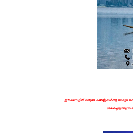
ഈ സൈറ്റിൽ വരുന്ന കമ്മന്റുകൾക്കു കേരളാ ഹോട
രേഖപ്പെടുത്തുന്