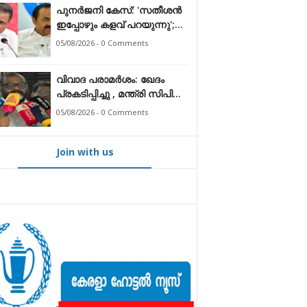
പുനർജനി കേസ്: 'സതീശൻ
ഇപ്പോഴും കളവ് പറയുന്നു';
മുഖ്യമന്ത്രിക്കെതിരെ
05/08/2026 - 0 Comments
ആരോപണം തള്ളി എം.വി.
ഗോവിന്ദൻ
വിവാദ പരാമർശം: ഖേദം
പ്രകടിപ്പിച്ചു , മന്ത്രി സിപി
ജോൺ
05/08/2026 - 0 Comments
Join with us