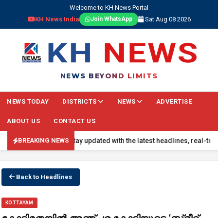
Welcome to KH News Portal
KH News India
Sat Aug 08 2026
Join WhatsApp
NEWS BEYOND LIMITS
NEWS TODAY
DISTRICTS
NEWS
ADVERTISE
ABOUT US
CONTACT US
ING NEWS: Stay updated with the latest headlines, real-time nationa
BREAKING NEWS
Back to Headlines
KOTTAYAM