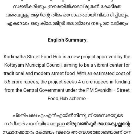
സജ്ജീകരിക്കും. ഈരയിൽക്കടവ് മുതൽ കോടിമത
വരെയുള്ള ആറിന്റെ തീരം മനോഹരമായി വികസിപ്പിക്കും.
ഏകദേശം ഒരു കിലോമീറ്റർ ജലാഭിമുഖ നടപ്പാത ലഭിക്കും
English Summary:
Kodimatha Street Food Hub is a new project approved by the
Kottayam Municipal Council, aiming to be a vibrant center for
traditional and modern street food. With an estimated cost of
5.5 crore rupees, the project seeks 4 crore rupees in funding
from the Central Government under the PM Svanidhi - Street
Food Hub scheme.
പ്രതിപക്ഷ എംഎൽഎയിൽനിന്നു നിയമസഭയുടെ
സ്പീക്കർ പദവിയിലേക്കുള്ള
തിരുവഞ്ചൂർ രാധാകൃഷ്ണന്റെ
സ്ഥാനക്കയറ്റം കോട്ടയം വളരെ ആവേശത്തോടെയാണ് ഉറ്റു