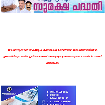
ഈ സൈറ്റിൽ വരുന്ന കമ്മന്റുകൾക്കു കേരളാ ഹോട്ടൽ ന്യൂസിന് ഉത്തരവാദിത്ത്വം
ഉണ്ടായിരിക്കുന്നതല്ല. ഇത് വായനക്കാർ രേഖപ്പെടുത്തുന്ന അവരുടേതായ അഭിപ്രായങ്ങൾ
മാത്രമാണ്.