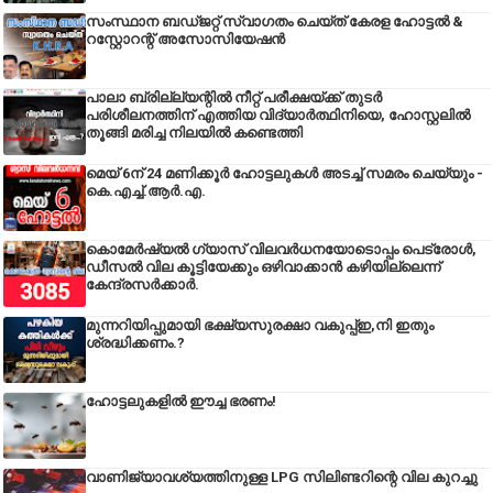
സംസ്ഥാന ബഡ്‌ജറ്റ് സ്വാഗതം ചെയ്ത് കേരള ഹോട്ടൽ &
റസ്റ്റോറന്റ് അസോസിയേഷൻ
പാലാ ബ്രില്ല്യന്റിൽ നീറ്റ് പരീക്ഷയ്ക്ക് തുടർ
പരിശീലനത്തിന് എത്തിയ വിദ്യാർത്ഥിനിയെ, ഹോസ്റ്റലിൽ
തൂങ്ങി മരിച്ച നിലയിൽ കണ്ടെത്തി
മെയ് 6ന് 24 മണിക്കൂർ ഹോട്ടലുകൾ അടച്ച് സമരം ചെയ്യും -
കെ.എച്ച്.ആർ.എ.
കൊമേർഷ്യൽ ഗ്യാസ് വിലവർധനയോടൊപ്പം പെട്രോൾ,
ഡീസല്‍ വില കൂട്ടിയേക്കും ഒഴിവാക്കാന്‍ കഴിയില്ലെന്ന്
കേന്ദ്രസര്‍ക്കാര്‍.
മുന്നറിയിപ്പുമായി ഭക്ഷ്യസുരക്ഷാ വകുപ്പ്ഇ,നി ഇതും
ശ്രദ്ധിക്കണം.?
ഹോട്ടലുകളിൽ ഈച്ച ഭരണം!
വാണിജ്യാവശ്യത്തിനുള്ള LPG സിലിണ്ടറിന്റെ വില കുറച്ചു