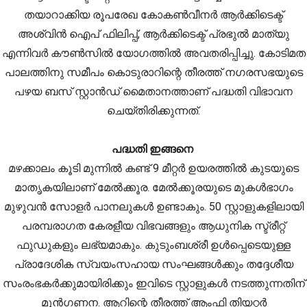
തയാറാക്കിയ രൂപരേഖ കോകൺവീനർ ആർക്കിടെക്ട്
അശ്വിൻ ഐപ് ഫിലിപ്പ്, ആർക്കിടെക്ട് പ്രഭുൽ മാത്യു
എന്നിവർ കൗൺസിൽ യോഗത്തിൽ അവതരിപ്പിച്ചു. കോടിമത
പാലത്തിനു സമീപം കൊടുരാറിന്റെ തീരത്ത് നഗരസഭയുടെ
പഴയ ബസ് സ്റ്റാൻഡ് മൈതാനത്താണ് പദ്ധതി വിഭാവന
ചെയ്തിരിക്കുന്നത്.
പദ്ധതി ഇങ്ങനെ
മഴക്കാലം കൂടി മുന്നിൽ കണ്ട് 9 മീറ്റർ ഉയരത്തിൽ കുടയുടെ
മാതൃകയിലാണ് മേൽക്കൂര. മേൽക്കൂരയുടെ മുകൾഭാഗം
മുഴുവൻ സോളർ പാനലുകൾ ഉണ്ടാകും. 50 സ്റ്റാളുകളിലായി
പരമ്പരാഗത കേരളീയ വിഭവങ്ങളും ആധുനിക സ്ട്രീറ്റ്
ഫുഡുകളും ലഭ്യമാകും. കുടുംബശ്രീ ഉൾപ്പെടെയുള്ള
പ്രാദേശിക സ്വയംസഹായ സംഘങ്ങൾക്കും തദ്ദേശീയ
സംരംഭകർക്കുമായിരിക്കും ഇവിടെ സ്റ്റാളുകൾ നടത്തുന്നതിന്
മുൻഗണന. ആറിന്റെ തീരത്ത് ആംഫി തിയറ്റർ