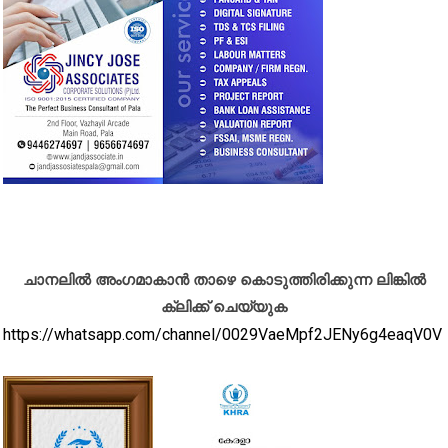
ചാനലിൽ അംഗമാകാൻ താഴെ കൊടുത്തിരിക്കുന്ന ലിങ്കിൽ
ക്ലിക്ക് ചെയ്യുക
https://whatsapp.com/channel/0029VaeMpf2JENy6g4eaqV0V