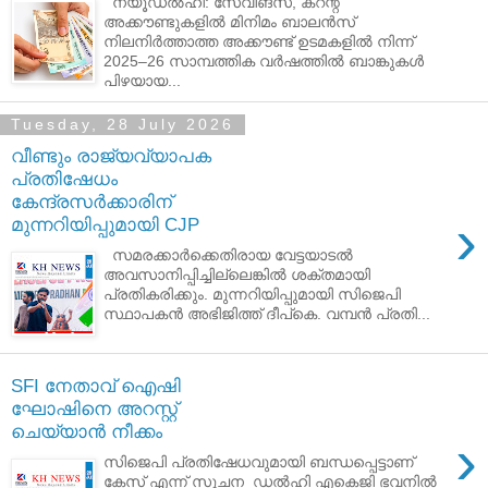
ന്യൂഡൽഹി: സേവിങ്സ്, കറന്റ്
അക്കൗണ്ടുകളിൽ മിനിമം ബാലൻസ്
നിലനിർത്താത്ത അക്കൗണ്ട് ഉടമകളിൽ നിന്ന്
2025–26 സാമ്പത്തിക വർഷത്തിൽ ബാങ്കുകൾ
പിഴയായ...
Tuesday, 28 July 2026
വീണ്ടും രാജ്യവ്യാപക
പ്രതിഷേധം
കേന്ദ്രസർക്കാരിന്
›
മുന്നറിയിപ്പുമായി CJP
സമരക്കാർക്കെതിരായ വേട്ടയാടൽ
അവസാനിപ്പിച്ചില്ലെങ്കിൽ ശക്തമായി
പ്രതികരിക്കും. മുന്നറിയിപ്പുമായി സിജെപി
സ്ഥാപകൻ അഭിജിത്ത് ദീപ്കെ. വമ്പൻ പ്രതി...
SFI നേതാവ് ഐഷി
ഘോഷിനെ അറസ്റ്റ്
ചെയ്യാൻ നീക്കം
›
സിജെപി പ്രതിഷേധവുമായി ബന്ധപ്പെട്ടാണ്
കേസ് എന്ന് സൂചന ഡൽഹി എകെജി ഭവനിൽ