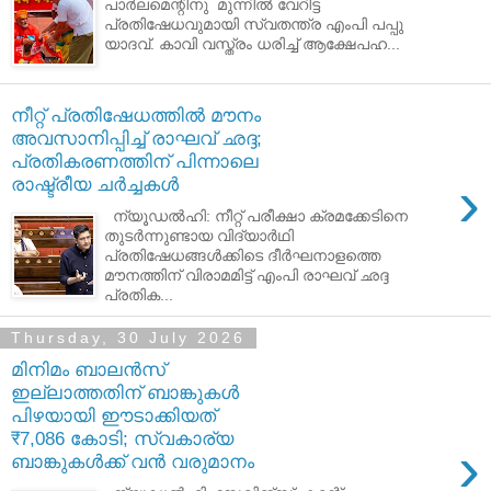
പാർലമെന്റിനു മുന്നിൽ വേറിട്ട
പ്രതിഷേധവുമായി സ്വതന്ത്ര എംപി പപ്പു
യാദവ്. കാവി വസ്ത്രം ധരിച്ച് ആക്ഷേപഹ...
നീറ്റ് പ്രതിഷേധത്തിൽ മൗനം
അവസാനിപ്പിച്ച് രാഘവ് ഛദ്ദ;
പ്രതികരണത്തിന് പിന്നാലെ
›
രാഷ്ട്രീയ ചർച്ചകൾ
ന്യൂഡൽഹി: നീറ്റ് പരീക്ഷാ ക്രമക്കേടിനെ
തുടർന്നുണ്ടായ വിദ്യാർഥി
പ്രതിഷേധങ്ങൾക്കിടെ ദീർഘനാളത്തെ
മൗനത്തിന് വിരാമമിട്ട് എംപി രാഘവ് ഛദ്ദ
പ്രതിക...
Thursday, 30 July 2026
മിനിമം ബാലൻസ്
ഇല്ലാത്തതിന് ബാങ്കുകൾ
പിഴയായി ഈടാക്കിയത്
₹7,086 കോടി; സ്വകാര്യ
›
ബാങ്കുകൾക്ക് വൻ വരുമാനം