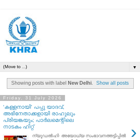
▼
Showing posts with label
New Delhi
.
Show all posts
Friday, 31 July 2026
‘കള്ളനായി’ പപ്പു യാദവ്,
അഭിനേതാക്കളായി രാഹുലും
പ്രിയങ്കയും; പാർലമെന്റിലെ
›
നാടകം ഹിറ്റ്
ന്യൂഡൽഹി∙ അയോധ്യ സംഭാവനത്തട്ടിപ്പിൽ