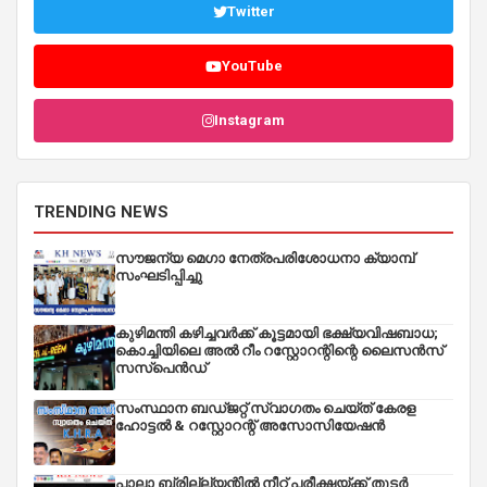
Twitter
YouTube
Instagram
TRENDING NEWS
സൗജന്യ മെഗാ നേത്രപരിശോധനാ ക്യാമ്പ്
സംഘടിപ്പിച്ചു
കുഴിമന്തി കഴിച്ചവർക്ക് കൂട്ടമായി ഭക്ഷ്യവിഷബാധ;
കൊച്ചിയിലെ അൽ റീം റസ്റ്റോറന്റിന്റെ ലൈസൻസ്
സസ്പെൻഡ്
സംസ്ഥാന ബഡ്‌ജറ്റ് സ്വാഗതം ചെയ്ത് കേരള
ഹോട്ടൽ & റസ്റ്റോറന്റ് അസോസിയേഷൻ
പാലാ ബ്രില്ല്യന്റിൽ നീറ്റ് പരീക്ഷയ്ക്ക് തുടർ