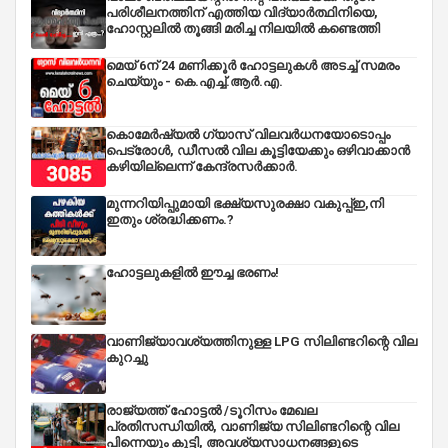
പരിശീലനത്തിന് എത്തിയ വിദ്യാർത്ഥിനിയെ,
ഹോസ്റ്റലിൽ തൂങ്ങി മരിച്ച നിലയിൽ കണ്ടെത്തി
മെയ് 6ന് 24 മണിക്കൂർ ഹോട്ടലുകൾ അടച്ച് സമരം
ചെയ്യും - കെ.എച്ച്.ആർ.എ.
കൊമേർഷ്യൽ ഗ്യാസ് വിലവർധനയോടൊപ്പം
പെട്രോൾ, ഡീസല്‍ വില കൂട്ടിയേക്കും ഒഴിവാക്കാന്‍
കഴിയില്ലെന്ന് കേന്ദ്രസര്‍ക്കാര്‍.
മുന്നറിയിപ്പുമായി ഭക്ഷ്യസുരക്ഷാ വകുപ്പ്ഇ,നി
ഇതും ശ്രദ്ധിക്കണം.?
ഹോട്ടലുകളിൽ ഈച്ച ഭരണം!
വാണിജ്യാവശ്യത്തിനുള്ള LPG സിലിണ്ടറിന്റെ വില
കുറച്ചു
രാജ്യത്ത് ഹോട്ടൽ /ടൂറിസം മേഖല
പ്രതിസന്ധിയിൽ, വാണിജ്യ സിലിണ്ടറിന്റെ വില
പിന്നെയും കൂട്ടി, അവശ്യസാധനങ്ങളുടെ