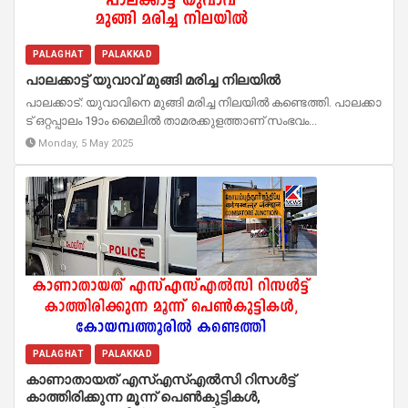
PALAGHAT
PALAKKAD
പാ​ല​ക്കാ​ട്ട് യു​വാ​വ് മു​ങ്ങി മ​രി​ച്ച നി​ല​യി​ൽ
പാ​ല​ക്കാ​ട്: യു​വാ​വി​നെ മു​ങ്ങി മ​രി​ച്ച നി​ല​യി​ൽ ക​ണ്ടെ​ത്തി. പാ​ല​ക്കാ​
ട് ഒ​റ്റ​പ്പാ​ലം 19ാം മൈ​ലി​ൽ താ​മ​ര​ക്കു​ള​ത്താ​ണ് സം​ഭ​വം...
Monday, 5 May 2025
PALAGHAT
PALAKKAD
കാണാതായത് എസ്എസ്എൽസി റിസൾട്ട്
കാത്തിരിക്കുന്ന മൂന്ന് പെൺകുട്ടികൾ,