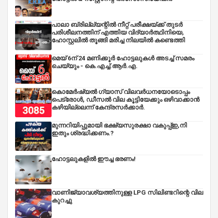
പാലാ ബ്രില്ല്യന്റിൽ നീറ്റ് പരീക്ഷയ്ക്ക് തുടർ
പരിശീലനത്തിന് എത്തിയ വിദ്യാർത്ഥിനിയെ,
ഹോസ്റ്റലിൽ തൂങ്ങി മരിച്ച നിലയിൽ കണ്ടെത്തി
മെയ് 6ന് 24 മണിക്കൂർ ഹോട്ടലുകൾ അടച്ച് സമരം
ചെയ്യും - കെ.എച്ച്.ആർ.എ.
കൊമേർഷ്യൽ ഗ്യാസ് വിലവർധനയോടൊപ്പം
പെട്രോൾ, ഡീസല്‍ വില കൂട്ടിയേക്കും ഒഴിവാക്കാന്‍
കഴിയില്ലെന്ന് കേന്ദ്രസര്‍ക്കാര്‍.
മുന്നറിയിപ്പുമായി ഭക്ഷ്യസുരക്ഷാ വകുപ്പ്ഇ,നി
ഇതും ശ്രദ്ധിക്കണം.?
ഹോട്ടലുകളിൽ ഈച്ച ഭരണം!
വാണിജ്യാവശ്യത്തിനുള്ള LPG സിലിണ്ടറിന്റെ വില
കുറച്ചു