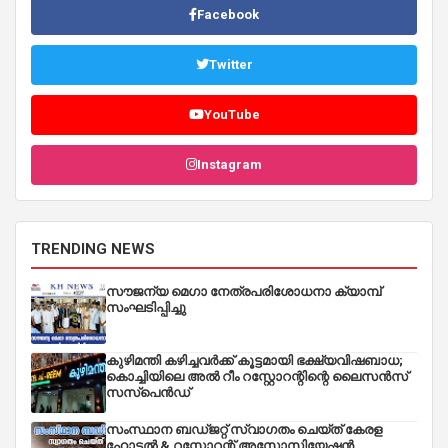
Facebook
Twitter
YouTube
Instagram
TRENDING NEWS
സൗജന്യ മെഗാ നേത്രപരിശോധനാ ക്യാമ്പ്
സംഘടിപ്പിച്ചു
കുഴിമന്തി കഴിച്ചവർക്ക് കൂട്ടമായി ഭക്ഷ്യവിഷബാധ;
കൊച്ചിയിലെ അൽ റീം റസ്റ്റോറന്റിന്റെ ലൈസൻസ്
സസ്പെൻഡ്
സംസ്ഥാന ബഡ്‌ജറ്റ് സ്വാഗതം ചെയ്ത് കേരള
ഹോട്ടൽ & റസ്റ്റോറന്റ് അസോസിയേഷൻ