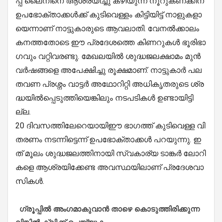
പ്പ് ലൈ​​നി​​നെ ആ​​ശ്ര​​യി​​ച്ചു ക​​ഴി​​യു​​ന്ന നൂ​​റു​​ക​​ണ​​ക്കി​​ന്
ഉ​​പ​​ഭോ​​ക്താ​​ക്ക​​ൾ​​ക്ക് കു​​ടി​​വെ​​ള്ളം കി​​ട്ടി​​യി​​ട്ട് നാ​​ളു​​ക​​ളാ​​
യെ​​ന്നാ​​ണ് നാ​​ട്ടു​​കാ​​രു​​ടെ ആ​​വ​​ലാ​​തി. വേ​​ന​​ൽ​​ക്കാ​​ലം
ക​​ന​​ത്ത​​തോ​​ടെ ഈ ​​പ്ര​​ദേ​​ശ​​ത്തെ കി​​ണ​​റു​​ക​​ൾ ഭൂ​​രി​​ഭാ​​
ഗ​​വും വ​​റ്റി​​വ​​ര​​ണ്ടു. മേ​​ഖ​​ല​​യി​​ൽ ശു​​ദ്ധ​​ജ​​ല​​ക്ഷാ​​മം മു​​ൻ
വ​​ർ​​ഷ​​ങ്ങ​​ളെ അ​​പേ​​ക്ഷി​​ച്ചു രൂ​​ക്ഷ​​മാ​​ണ്. നാ​​ട്ടു​​കാ​​ർ പ​​ല
ത​​വ​​ണ പ്ര​​ശ്നം വാ​​ട്ട​​ർ അ​​ഥോ​​റി​​റ്റി അ​​ധി​​കൃ​​ത​​രു​​ടെ ശ്ര​​
ദ്ധ​​യി​​ൽ​​പ്പെ​​ടു​​ത്തി​​യെ​​ങ്കി​​ലും ന​​ട​​പ​​ടി​​ക​​ൾ ഉ​​ണ്ടാ​​യി​​ട്ടി​​
ല്ല.
20 ദി​​വ​​സ​​ത്തി​​ലേ​​റെ​​യാ​​യിഈ ​​ഭാ​​ഗ​​ത്ത് കു​​ടി​​വെ​​ള്ള വി​​
ത​​ര​​ണം ന​​ട​​ന്നി​​ട്ടെ​​ന്ന് ഉ​​പ​​ഭോ​​ക്താ​​ക്ക​​ൾ പ​​റ​​യു​​ന്നു. ഇ​​
ത് മൂ​​ലം ശു​​ദ്ധ​​ജ​​ല​​ത്തി​​നാ​​യി സ്വ​​കാ​​ര്യ ടാ​​ങ്ക​​ർ ലോ​​റി​​
ക​​ളെ ആ​​ശ്ര​​യി​​ക്കേ​​ണ്ട അ​​വ​​സ്ഥ​​യി​​ലാ​​ണ് പ്ര​​ദേ​​ശ​​വാ​​
സി​​ക​​ൾ.
ഗ്രൂപ്പിൽ അംഗമാകുവാൻ താഴെ കൊടുത്തിരിക്കുന്ന