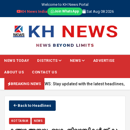
Welcome to KH News Portal
KH News India
Sat Aug 08 2026
Join WhatsApp
NEWS BEYOND LIMITS
NEWS TODAY
DISTRICTS
NEWS
ADVERTISE
ABOUT US
CONTACT US
🔴 BREAKING NEWS: Stay updated with the latest headlines, real-t
BREAKING NEWS
Back to Headlines
KOTTAYAM
NEWS