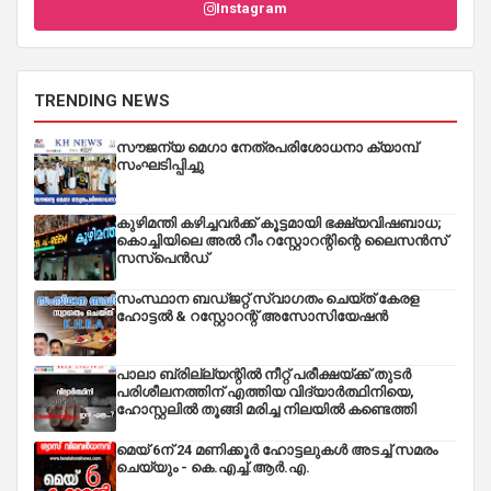
Instagram
TRENDING NEWS
സൗജന്യ മെഗാ നേത്രപരിശോധനാ ക്യാമ്പ്
സംഘടിപ്പിച്ചു
കുഴിമന്തി കഴിച്ചവർക്ക് കൂട്ടമായി ഭക്ഷ്യവിഷബാധ;
കൊച്ചിയിലെ അൽ റീം റസ്റ്റോറന്റിന്റെ ലൈസൻസ്
സസ്പെൻഡ്
സംസ്ഥാന ബഡ്‌ജറ്റ് സ്വാഗതം ചെയ്ത് കേരള
ഹോട്ടൽ & റസ്റ്റോറന്റ് അസോസിയേഷൻ
പാലാ ബ്രില്ല്യന്റിൽ നീറ്റ് പരീക്ഷയ്ക്ക് തുടർ
പരിശീലനത്തിന് എത്തിയ വിദ്യാർത്ഥിനിയെ,
ഹോസ്റ്റലിൽ തൂങ്ങി മരിച്ച നിലയിൽ കണ്ടെത്തി
മെയ് 6ന് 24 മണിക്കൂർ ഹോട്ടലുകൾ അടച്ച് സമരം
ചെയ്യും - കെ.എച്ച്.ആർ.എ.