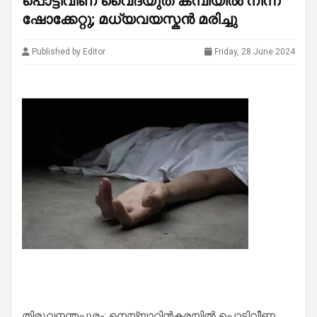
പൊട്ടിവീണ വൈദ്യുത കമ്പിയിൽ നിന്ന്
ഷോക്കേറ്റു; മധ്യവയസ്കൻ മരിച്ചു
Published by Editor
Friday, 28 June 2024
തിരുവനന്തപുരം: നെയ്യാറ്റിൻകരയിൽ പൊട്ടിവീണ