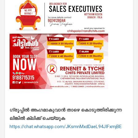
ഗ്രൂപ്പിൽ അംഗമാകുവാൻ താഴെ കൊടുത്തിരിക്കുന്ന
ലിങ്കിൽ ക്ലിക്ക് ചെയ്യുക
https://chat.whatsapp.com/JKsmnMxdDaeL94JIFxmjBE