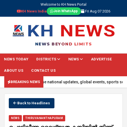
Welcome to KH News Portal
KH News India
Fri Aug 07 2026
Join WhatsApp
NEWS BEYOND LIMITS
NEWS TODAY
DISTRICTS
NEWS
ADVERTISE
ABOUT US
CONTACT US
headlines, real-time national updates, global events, sports scores,
BREAKING NEWS
Back to Headlines
NEWS
THIRUVANANTHAPURAM