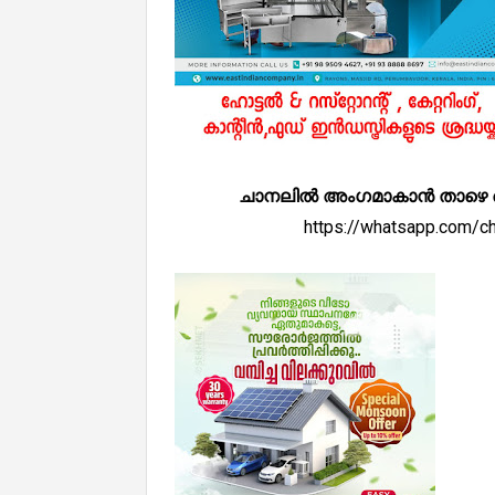
ചാനലിൽ അംഗമാകാൻ താഴെ കൊടുത
https://whatsapp.com