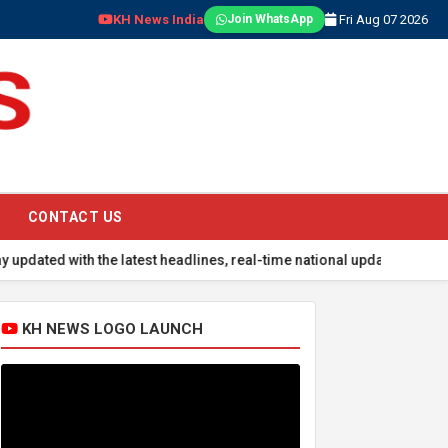
KH News India
Fri Aug 07 2026
Join WhatsApp
CONTACT US
ith the latest headlines, real-time national updates, global events
KH NEWS LOGO LAUNCH