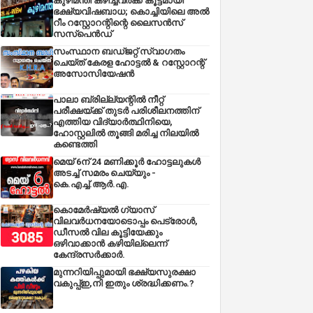
കുഴിമന്തി കഴിച്ചവർക്ക് കൂട്ടമായി
ഭക്ഷ്യവിഷബാധ; കൊച്ചിയിലെ അൽ
റീം റസ്റ്റോറന്റിന്റെ ലൈസൻസ്
സസ്പെൻഡ്
സംസ്ഥാന ബഡ്‌ജറ്റ് സ്വാഗതം
ചെയ്ത് കേരള ഹോട്ടൽ & റസ്റ്റോറന്റ്
അസോസിയേഷൻ
പാലാ ബ്രില്ല്യന്റിൽ നീറ്റ്
പരീക്ഷയ്ക്ക് തുടർ പരിശീലനത്തിന്
എത്തിയ വിദ്യാർത്ഥിനിയെ,
ഹോസ്റ്റലിൽ തൂങ്ങി മരിച്ച നിലയിൽ
കണ്ടെത്തി
മെയ് 6ന് 24 മണിക്കൂർ ഹോട്ടലുകൾ
അടച്ച് സമരം ചെയ്യും -
കെ.എച്ച്.ആർ.എ.
കൊമേർഷ്യൽ ഗ്യാസ്
വിലവർധനയോടൊപ്പം പെട്രോൾ,
ഡീസല്‍ വില കൂട്ടിയേക്കും
ഒഴിവാക്കാന്‍ കഴിയില്ലെന്ന്
കേന്ദ്രസര്‍ക്കാര്‍.
മുന്നറിയിപ്പുമായി ഭക്ഷ്യസുരക്ഷാ
വകുപ്പ്ഇ,നി ഇതും ശ്രദ്ധിക്കണം.?