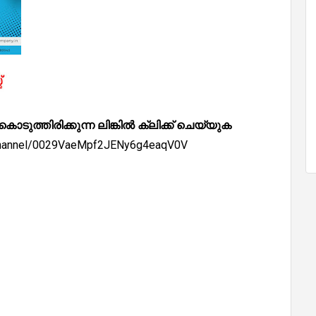
്തിരിക്കുന്ന ലിങ്കിൽ ക്ലിക്ക് ചെയ്യുക
/channel/0029VaeMpf2JENy6g4eaqV0V