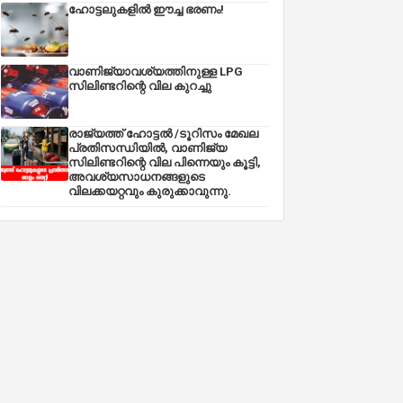
ഹോട്ടലുകളിൽ ഈച്ച ഭരണം!
വാണിജ്യാവശ്യത്തിനുള്ള LPG
സിലിണ്ടറിന്റെ വില കുറച്ചു
രാജ്യത്ത് ഹോട്ടൽ /ടൂറിസം മേഖല
പ്രതിസന്ധിയിൽ, വാണിജ്യ
സിലിണ്ടറിന്റെ വില പിന്നെയും കൂട്ടി,
അവശ്യസാധനങ്ങളുടെ
വിലക്കയറ്റവും കുരുക്കാവുന്നു.