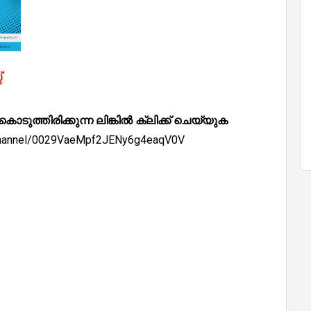
്തിരിക്കുന്ന ലിങ്കിൽ ക്ലിക്ക് ചെയ്യുക
/channel/0029VaeMpf2JENy6g4eaqV0V