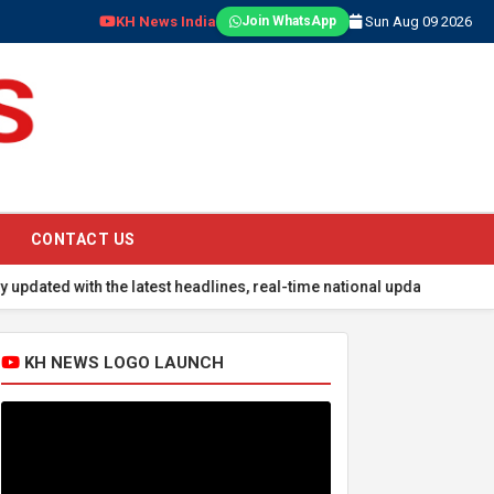
KH News India
Sun Aug 09 2026
Join WhatsApp
CONTACT US
ith the latest headlines, real-time national updates, global events,
KH NEWS LOGO LAUNCH