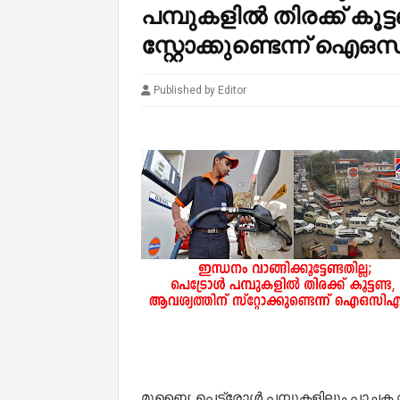
പമ്പുകളിൽ തിരക്ക് കൂട
സ്റ്റോക്കുണ്ടെന്ന് ഐ
Published by Editor
മുബൈ: പെട്രോൾ പമ്പുകളിലും പാചക വ