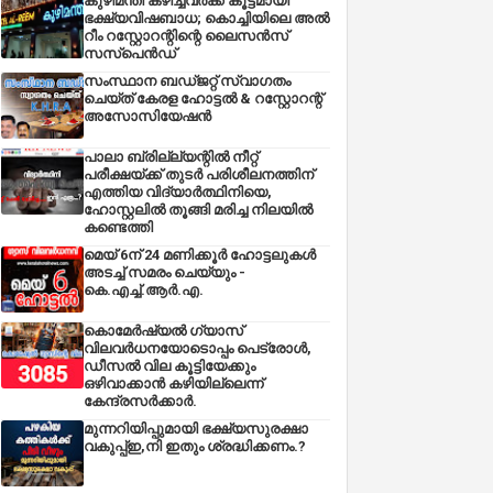
കുഴിമന്തി കഴിച്ചവർക്ക് കൂട്ടമായി
ഭക്ഷ്യവിഷബാധ; കൊച്ചിയിലെ അൽ
റീം റസ്റ്റോറന്റിന്റെ ലൈസൻസ്
സസ്പെൻഡ്
സംസ്ഥാന ബഡ്‌ജറ്റ് സ്വാഗതം
ചെയ്ത് കേരള ഹോട്ടൽ & റസ്റ്റോറന്റ്
അസോസിയേഷൻ
പാലാ ബ്രില്ല്യന്റിൽ നീറ്റ്
പരീക്ഷയ്ക്ക് തുടർ പരിശീലനത്തിന്
എത്തിയ വിദ്യാർത്ഥിനിയെ,
ഹോസ്റ്റലിൽ തൂങ്ങി മരിച്ച നിലയിൽ
കണ്ടെത്തി
മെയ് 6ന് 24 മണിക്കൂർ ഹോട്ടലുകൾ
അടച്ച് സമരം ചെയ്യും -
കെ.എച്ച്.ആർ.എ.
കൊമേർഷ്യൽ ഗ്യാസ്
വിലവർധനയോടൊപ്പം പെട്രോൾ,
ഡീസല്‍ വില കൂട്ടിയേക്കും
ഒഴിവാക്കാന്‍ കഴിയില്ലെന്ന്
കേന്ദ്രസര്‍ക്കാര്‍.
മുന്നറിയിപ്പുമായി ഭക്ഷ്യസുരക്ഷാ
വകുപ്പ്ഇ,നി ഇതും ശ്രദ്ധിക്കണം.?