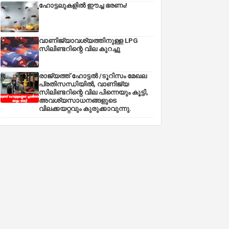
ഹോട്ടലുകളിൽ ഈച്ച ഭരണം!
വാണിജ്യാവശ്യത്തിനുള്ള LPG
സിലിണ്ടറിന്റെ വില കുറച്ചു
രാജ്യത്ത് ഹോട്ടൽ /ടൂറിസം മേഖല
പ്രതിസന്ധിയിൽ, വാണിജ്യ
സിലിണ്ടറിന്റെ വില പിന്നെയും കൂട്ടി,
അവശ്യസാധനങ്ങളുടെ
വിലക്കയറ്റവും കുരുക്കാവുന്നു.