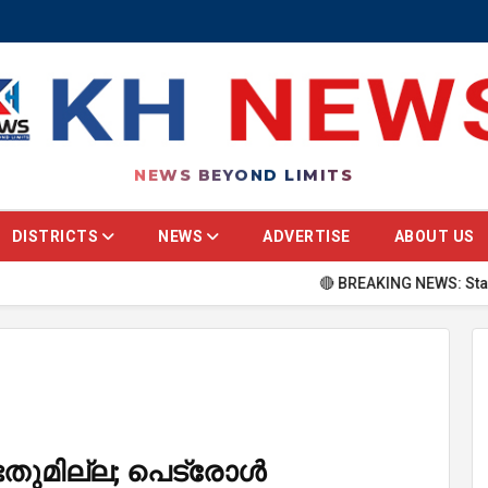
NEWS BEYOND LIMITS
DISTRICTS
NEWS
ADVERTISE
ABOUT US
🔴 BREAKING NEWS: Stay updated w
ണ്ടതുമില്ല; പെട്രോൾ