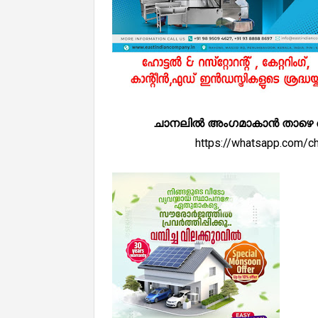
ചാനലിൽ അംഗമാകാൻ താഴെ കൊടുത
https://whatsapp.com