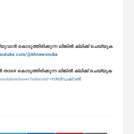
ാൻ കൊടുത്തിരിക്കുന്ന ലിങ്കിൽ ക്ലിക്ക് ചെയ്യുക
.youtube.com/@khnewsindia
െ കൊടുത്തിരിക്കുന്ന ലിങ്കിൽ ക്ലിക്ക് ചെയ്യുക
m/keralahotelnews?mibextid=സ്‌ബിഡക്വൽ