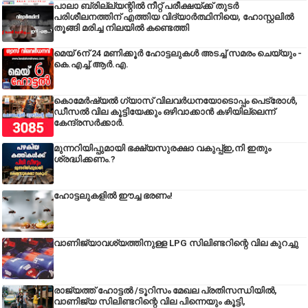
പാലാ ബ്രില്ല്യന്റിൽ നീറ്റ് പരീക്ഷയ്ക്ക് തുടർ
പരിശീലനത്തിന് എത്തിയ വിദ്യാർത്ഥിനിയെ, ഹോസ്റ്റലിൽ
തൂങ്ങി മരിച്ച നിലയിൽ കണ്ടെത്തി
മെയ് 6ന് 24 മണിക്കൂർ ഹോട്ടലുകൾ അടച്ച് സമരം ചെയ്യും -
കെ.എച്ച്.ആർ.എ.
കൊമേർഷ്യൽ ഗ്യാസ് വിലവർധനയോടൊപ്പം പെട്രോൾ,
ഡീസല്‍ വില കൂട്ടിയേക്കും ഒഴിവാക്കാന്‍ കഴിയില്ലെന്ന്
കേന്ദ്രസര്‍ക്കാര്‍.
മുന്നറിയിപ്പുമായി ഭക്ഷ്യസുരക്ഷാ വകുപ്പ്ഇ,നി ഇതും
ശ്രദ്ധിക്കണം.?
ഹോട്ടലുകളിൽ ഈച്ച ഭരണം!
വാണിജ്യാവശ്യത്തിനുള്ള LPG സിലിണ്ടറിന്റെ വില കുറച്ചു
രാജ്യത്ത് ഹോട്ടൽ /ടൂറിസം മേഖല പ്രതിസന്ധിയിൽ,
വാണിജ്യ സിലിണ്ടറിന്റെ വില പിന്നെയും കൂട്ടി,