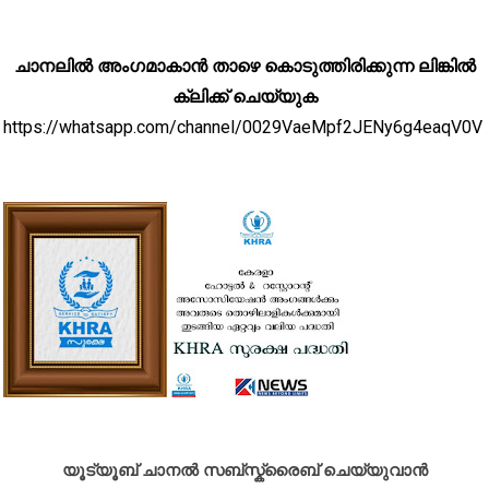
ചാനലിൽ അംഗമാകാൻ താഴെ കൊടുത്തിരിക്കുന്ന ലിങ്കിൽ
ക്ലിക്ക് ചെയ്യുക
https://whatsapp.com/channel/0029VaeMpf2JENy6g4eaqV0V
യൂട്യൂബ് ചാനൽ സബ്സ്ക്രൈബ് ചെയ്യുവാൻ