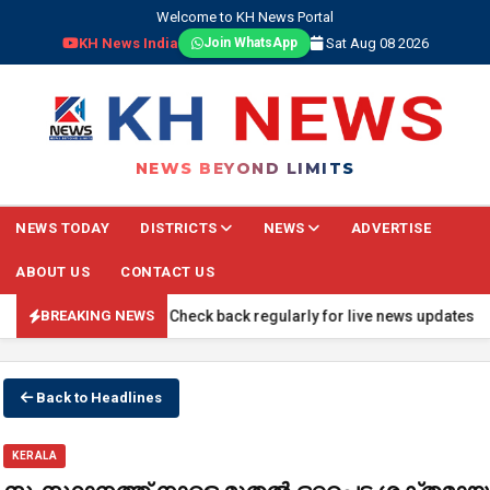
Welcome to KH News Portal
KH News India
Sat Aug 08 2026
Join WhatsApp
NEWS BEYOND LIMITS
NEWS TODAY
DISTRICTS
NEWS
ADVERTISE
ABOUT US
CONTACT US
rtal! 🔴 TRENDING: Check back regularly for live news updates.
BREAKING NEWS
Back to Headlines
KERALA