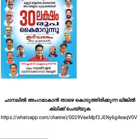
ചാനലിൽ അംഗമാകാൻ താഴെ കൊടുത്തിരിക്കുന്ന ലിങ്കിൽ
ക്ലിക്ക് ചെയ്യുക
https://whatsapp.com/channel/0029VaeMpf2JENy6g4eaqV0V