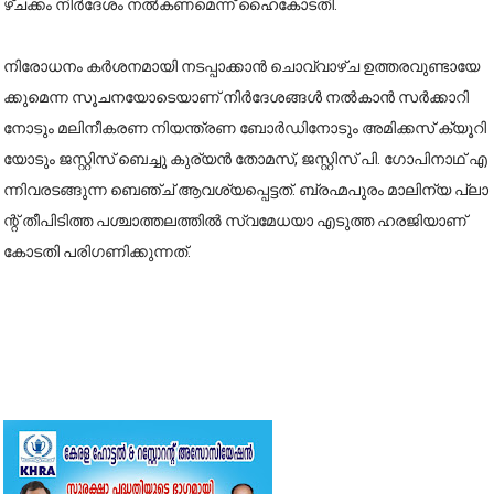
ഴ്ച​ക്കം നി​ർ​ദേ​ശം ന​ൽ​ക​ണ​മെ​ന്ന്​ ഹൈ​കോ​ട​തി.
നി​രോ​ധ​നം ക​ർ​ശ​ന​മാ​യി ന​ട​പ്പാ​ക്കാ​ൻ ചൊ​വ്വാ​ഴ്ച ഉ​ത്ത​ര​വു​ണ്ടാ​യേ​
ക്കു​മെ​ന്ന സൂ​ച​ന​യോ​ടെ​യാ​ണ്​ നി​ർ​ദേ​ശ​ങ്ങ​ൾ ന​ൽ​കാ​ൻ സ​ർ​ക്കാ​റി​
നോ​ടും മ​ലി​നീ​ക​ര​ണ നി​യ​ന്ത്ര​ണ ബോ​ർ​ഡി​നോ​ടും അ​മി​ക്ക​സ് ക്യൂ​റി​
യോ​ടും ജ​സ്റ്റി​സ് ബെ​ച്ചു കു​ര്യ​ൻ തോ​മ​സ്, ജ​സ്റ്റി​സ് പി. ​ഗോ​പി​നാ​ഥ് എ​
ന്നി​വ​ര​ട​ങ്ങു​ന്ന ബെ​ഞ്ച്​ ആ​വ​ശ്യ​പ്പെ​ട്ട​ത്. ബ്ര​ഹ്മ​പു​രം മാ​ലി​ന്യ പ്ലാ​
ന്റ് തീ​പി​ടി​ത്ത പ​ശ്ചാ​ത്ത​ല​ത്തി​ൽ സ്വ​മേ​ധ​യാ എ​ടു​ത്ത ഹ​ര​ജി​യാ​ണ്​
കോ​ട​തി പ​രി​ഗ​ണി​ക്കു​ന്ന​ത്.