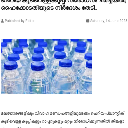
ചെറിയ കുടിവെള്ളക്കുപ്പി നിരോധനം ചർച്ചയിൽ;
ഹൈക്കോടതിയുടെ നിർദേശം തേടി..
Published by Editor
Saturday, 14 June 2025
മ​ല​യോ​ര​ങ്ങ​ളി​ലും വി​വാ​ഹ മ​ണ്ഡ​പ​ങ്ങ​ളി​ലു​മ​ട​ക്കം ചെ​റി​യ പ്ലാ​സ്റ്റി​ക്
കു​ടി​വെ​ള്ള കു​പ്പി​ക​ളും റാ​പ്പ​റു​ക​ളും മ​റ്റും നി​രോ​ധി​ക്കു​ന്ന​തി​ൽ തി​ങ്ക​ളാ​