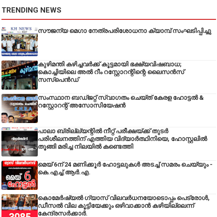
TRENDING NEWS
സൗജന്യ മെഗാ നേത്രപരിശോധനാ ക്യാമ്പ് സംഘടിപ്പിച്ചു
കുഴിമന്തി കഴിച്ചവർക്ക് കൂട്ടമായി ഭക്ഷ്യവിഷബാധ;
കൊച്ചിയിലെ അൽ റീം റസ്റ്റോറന്റിന്റെ ലൈസൻസ്
സസ്പെൻഡ്
സംസ്ഥാന ബഡ്‌ജറ്റ് സ്വാഗതം ചെയ്ത് കേരള ഹോട്ടൽ &
റസ്റ്റോറന്റ് അസോസിയേഷൻ
പാലാ ബ്രില്ല്യന്റിൽ നീറ്റ് പരീക്ഷയ്ക്ക് തുടർ
പരിശീലനത്തിന് എത്തിയ വിദ്യാർത്ഥിനിയെ, ഹോസ്റ്റലിൽ
തൂങ്ങി മരിച്ച നിലയിൽ കണ്ടെത്തി
മെയ് 6ന് 24 മണിക്കൂർ ഹോട്ടലുകൾ അടച്ച് സമരം ചെയ്യും -
കെ.എച്ച്.ആർ.എ.
കൊമേർഷ്യൽ ഗ്യാസ് വിലവർധനയോടൊപ്പം പെട്രോൾ,
ഡീസല്‍ വില കൂട്ടിയേക്കും ഒഴിവാക്കാന്‍ കഴിയില്ലെന്ന്
കേന്ദ്രസര്‍ക്കാര്‍.