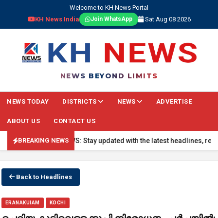
Welcome to KH News Portal
KH News India
Sat Aug 08 2026
Join WhatsApp
NEWS BEYOND LIMITS
NEWS TODAY
DISTRICTS
NEWS
ADVERTISE
ABOUT US
CONTACT US
🔴 BREAKING NEWS: Stay updated with the latest headlines, real-ti
BREAKING NEWS
Back to Headlines
ERANAKUIAM
KOCHI