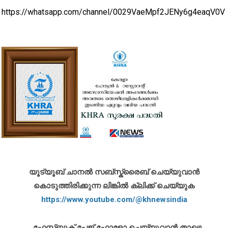
https://whatsapp.com/channel/0029VaeMpf2JENy6g4eaqV0V
യൂട്യൂബ് ചാനൽ സബ്സ്ക്രൈബ് ചെയ്യുവാൻ
കൊടുത്തിരിക്കുന്ന ലിങ്കിൽ ക്ലിക്ക് ചെയ്യുക
https://www.youtube.com/@khnewsindia
ഫേസ്ബുക് പേജ് ഫോളോ ചെയ്യുവാൻ താഴെ