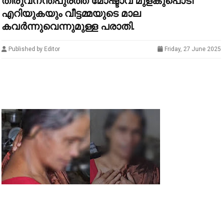
തിരുവനന്തപുരത്ത് മോഷ്ടാവ് മുളകുപൊടി
എറിയുകയും വീട്ടമ്മയുടെ മാല
കവർന്നുവെന്നുമുള്ള പരാതി.
Published by Editor
Friday, 27 June 2025