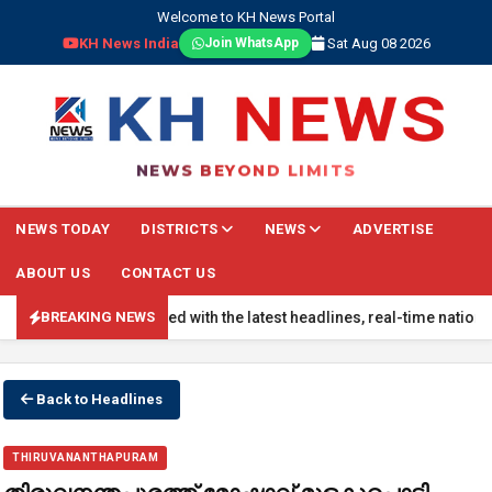
Welcome to KH News Portal
KH News India
Sat Aug 08 2026
Join WhatsApp
NEWS BEYOND LIMITS
NEWS TODAY
DISTRICTS
NEWS
ADVERTISE
ABOUT US
CONTACT US
NG NEWS: Stay updated with the latest headlines, real-time national 
BREAKING NEWS
Back to Headlines
THIRUVANANTHAPURAM