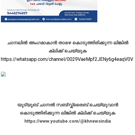
ചാനലിൽ അംഗമാകാൻ താഴെ കൊടുത്തിരിക്കുന്ന ലിങ്കിൽ
ക്ലിക്ക് ചെയ്യുക
https://whatsapp.com/channel/0029VaeMpf2JENy6g4eaqV0V
യൂട്യൂബ് ചാനൽ സബ്സ്ക്രൈബ് ചെയ്യുവാൻ
കൊടുത്തിരിക്കുന്ന ലിങ്കിൽ ക്ലിക്ക് ചെയ്യുക
https://www.youtube.com/@khnewsindia