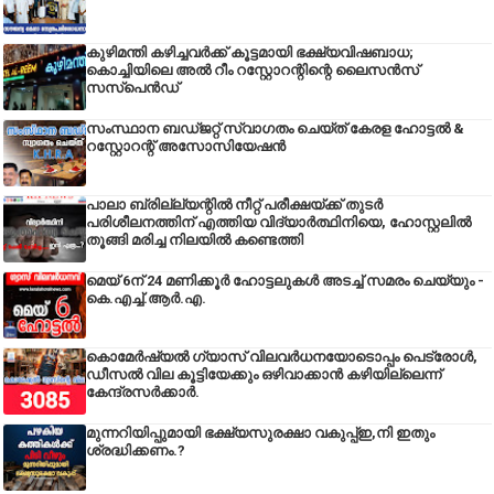
കുഴിമന്തി കഴിച്ചവർക്ക് കൂട്ടമായി ഭക്ഷ്യവിഷബാധ;
കൊച്ചിയിലെ അൽ റീം റസ്റ്റോറന്റിന്റെ ലൈസൻസ്
സസ്പെൻഡ്
സംസ്ഥാന ബഡ്‌ജറ്റ് സ്വാഗതം ചെയ്ത് കേരള ഹോട്ടൽ &
റസ്റ്റോറന്റ് അസോസിയേഷൻ
പാലാ ബ്രില്ല്യന്റിൽ നീറ്റ് പരീക്ഷയ്ക്ക് തുടർ
പരിശീലനത്തിന് എത്തിയ വിദ്യാർത്ഥിനിയെ, ഹോസ്റ്റലിൽ
തൂങ്ങി മരിച്ച നിലയിൽ കണ്ടെത്തി
മെയ് 6ന് 24 മണിക്കൂർ ഹോട്ടലുകൾ അടച്ച് സമരം ചെയ്യും -
കെ.എച്ച്.ആർ.എ.
കൊമേർഷ്യൽ ഗ്യാസ് വിലവർധനയോടൊപ്പം പെട്രോൾ,
ഡീസല്‍ വില കൂട്ടിയേക്കും ഒഴിവാക്കാന്‍ കഴിയില്ലെന്ന്
കേന്ദ്രസര്‍ക്കാര്‍.
മുന്നറിയിപ്പുമായി ഭക്ഷ്യസുരക്ഷാ വകുപ്പ്ഇ,നി ഇതും
ശ്രദ്ധിക്കണം.?