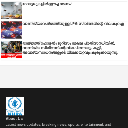
ഹോട്ടലുകളിൽ ഈച്ച ഭരണം!
വാണിജ്യാവശ്യത്തിനുള്ള LPG സിലിണ്ടറിന്റെ വില കുറച്ചു
രാജ്യത്ത് ഹോട്ടൽ /ടൂറിസം മേഖല പ്രതിസന്ധിയിൽ,
വാണിജ്യ സിലിണ്ടറിന്റെ വില പിന്നെയും കൂട്ടി,
അവശ്യസാധനങ്ങളുടെ വിലക്കയറ്റവും കുരുക്കാവുന്നു.
About Us
Latest news updates, breaking news, sports, entertainment, and