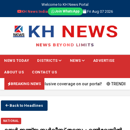
Welcome to KH News Portal
KH News India
Fri Aug 07 2026
Join WhatsApp
NEWS BEYOND LIMITS
NEWS TODAY
DISTRICTS
NEWS
ADVERTISE
ABOUT US
CONTACT US
ports scores, and exclusive coverage on our portal! 🔴 TRENDING: Che
BREAKING NEWS
Back to Headlines
NATIONAL