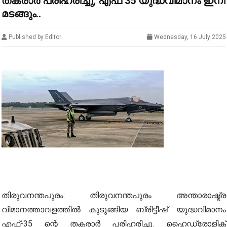
തകരാർ പരിഹരിച്ചു; എഫ് 35 യുദ്ധവിമാനം ഇനി
മടങ്ങും..
Published by Editor
Wednesday, 16 July 2025
തിരുവനന്തപുരം: തിരുവനന്തപുരം അന്താരാഷ്ട്ര
വിമാനത്താവളത്തില്‍ കുടുങ്ങിയ ബ്രിട്ടീഷ് യുദ്ധവിമാനം
എഫ്-35 ന്റെ തകരാര്‍ പരിഹരിച്ചു. ഹൈഡ്രോളിക്