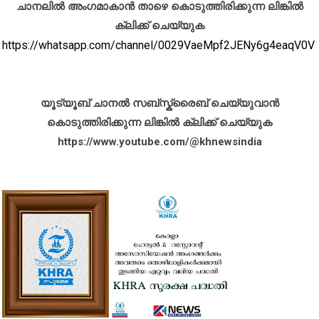
ചാനലിൽ അംഗമാകാൻ താഴെ കൊടുത്തിരിക്കുന്ന ലിങ്കിൽ
ക്ലിക്ക് ചെയ്യുക
https://whatsapp.com/channel/0029VaeMpf2JENy6g4eaqV0V
യൂട്യൂബ് ചാനൽ സബ്സ്ക്രൈബ് ചെയ്യുവാൻ
കൊടുത്തിരിക്കുന്ന ലിങ്കിൽ ക്ലിക്ക് ചെയ്യുക
https://www.youtube.com/@khnewsindia