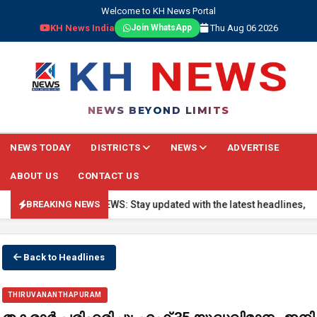
Welcome to KH News Portal
KH News India
Thu Aug 06 2026
Join WhatsApp
NEWS BEYOND LIMITS
NEWS TODAY
DISTRICTS
NEWS
ADVERTISE
ABOUT US
CONTACT US
🔴 BREAKING NEWS: Stay updated with the latest headlines, real-t
BREAKING NEWS
Back to Headlines
THIRUVANANTHAPURAM