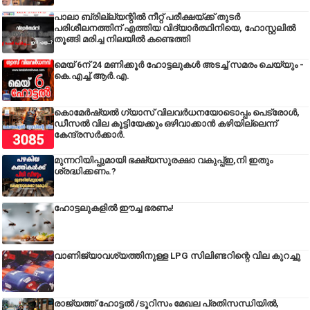
പാലാ ബ്രില്ല്യന്റിൽ നീറ്റ് പരീക്ഷയ്ക്ക് തുടർ
പരിശീലനത്തിന് എത്തിയ വിദ്യാർത്ഥിനിയെ, ഹോസ്റ്റലിൽ
തൂങ്ങി മരിച്ച നിലയിൽ കണ്ടെത്തി
മെയ് 6ന് 24 മണിക്കൂർ ഹോട്ടലുകൾ അടച്ച് സമരം ചെയ്യും -
കെ.എച്ച്.ആർ.എ.
കൊമേർഷ്യൽ ഗ്യാസ് വിലവർധനയോടൊപ്പം പെട്രോൾ,
ഡീസല്‍ വില കൂട്ടിയേക്കും ഒഴിവാക്കാന്‍ കഴിയില്ലെന്ന്
കേന്ദ്രസര്‍ക്കാര്‍.
മുന്നറിയിപ്പുമായി ഭക്ഷ്യസുരക്ഷാ വകുപ്പ്ഇ,നി ഇതും
ശ്രദ്ധിക്കണം.?
ഹോട്ടലുകളിൽ ഈച്ച ഭരണം!
വാണിജ്യാവശ്യത്തിനുള്ള LPG സിലിണ്ടറിന്റെ വില കുറച്ചു
രാജ്യത്ത് ഹോട്ടൽ /ടൂറിസം മേഖല പ്രതിസന്ധിയിൽ,