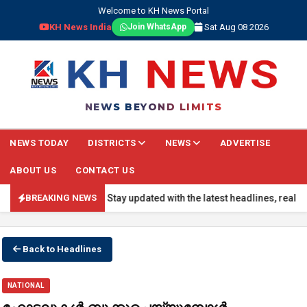
Welcome to KH News Portal
KH News India
Sat Aug 08 2026
Join WhatsApp
NEWS BEYOND LIMITS
NEWS TODAY
DISTRICTS
NEWS
ADVERTISE
ABOUT US
CONTACT US
REAKING NEWS: Stay updated with the latest headlines, real-time nat
BREAKING NEWS
Back to Headlines
NATIONAL