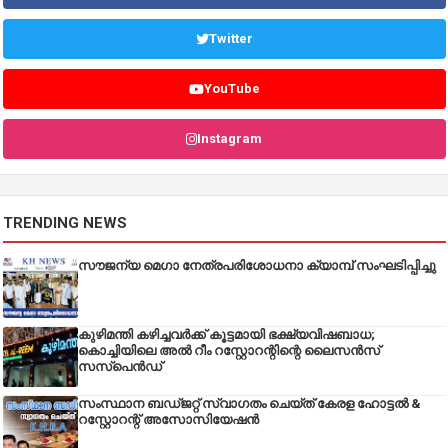
Twitter
YouTube
Instagram
TRENDING NEWS
സൗജന്യ മെഗാ നേത്രപരിശോധനാ ക്യാമ്പ് സംഘടിപ്പിച്ചു
കുഴിമന്തി കഴിച്ചവർക്ക് കൂട്ടമായി ഭക്ഷ്യവിഷബാധ;
കൊച്ചിയിലെ അൽ റീം റസ്റ്റോറന്റിന്റെ ലൈസൻസ്
സസ്പെൻഡ്
സംസ്ഥാന ബഡ്‌ജറ്റ് സ്വാഗതം ചെയ്ത് കേരള ഹോട്ടൽ &
റസ്റ്റോറന്റ് അസോസിയേഷൻ