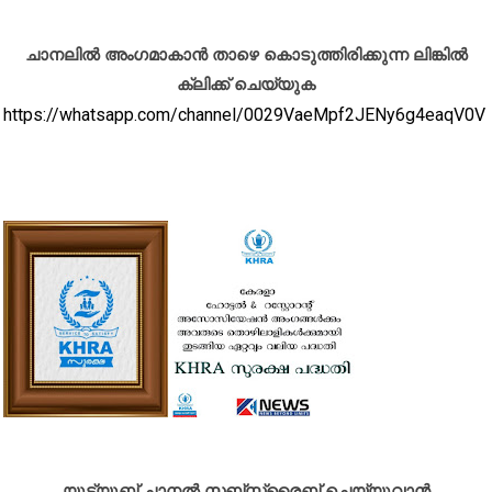
ചാനലിൽ അംഗമാകാൻ താഴെ കൊടുത്തിരിക്കുന്ന ലിങ്കിൽ
ക്ലിക്ക് ചെയ്യുക
https://whatsapp.com/channel/0029VaeMpf2JENy6g4eaqV0V
യൂട്യൂബ് ചാനൽ സബ്സ്ക്രൈബ് ചെയ്യുവാൻ