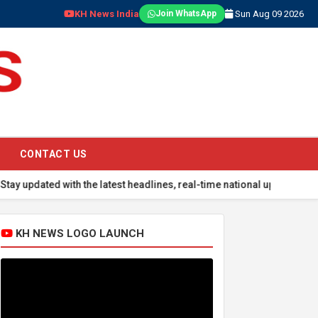
KH News India
Sun Aug 09 2026
Join WhatsApp
CONTACT US
 with the latest headlines, real-time national updates, global even
KH NEWS LOGO LAUNCH