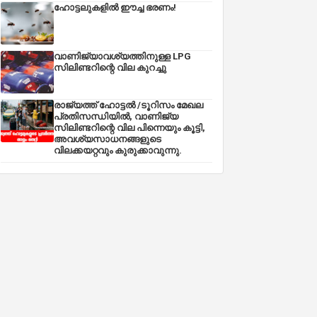
ഹോട്ടലുകളിൽ ഈച്ച ഭരണം!
വാണിജ്യാവശ്യത്തിനുള്ള LPG
സിലിണ്ടറിന്റെ വില കുറച്ചു
രാജ്യത്ത് ഹോട്ടൽ /ടൂറിസം മേഖല
പ്രതിസന്ധിയിൽ, വാണിജ്യ
സിലിണ്ടറിന്റെ വില പിന്നെയും കൂട്ടി,
അവശ്യസാധനങ്ങളുടെ
വിലക്കയറ്റവും കുരുക്കാവുന്നു.