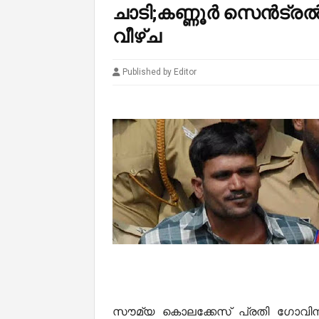
ചാടി;കണ്ണൂർ സെൻട്ര
വീഴ്ച
Published by Editor
സൗമ്യ കൊലക്കേസ് പ്രതി ഗോവിന്ദച്ചാ