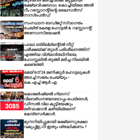
കുഴിമന്തി കഴിച്ചവർക്ക് കൂട്ടമായി
ഭക്ഷ്യവിഷബാധ; കൊച്ചിയിലെ അൽ
റീം റസ്റ്റോറന്റിന്റെ ലൈസൻസ്
സസ്പെൻഡ്
സംസ്ഥാന ബഡ്‌ജറ്റ് സ്വാഗതം
ചെയ്ത് കേരള ഹോട്ടൽ & റസ്റ്റോറന്റ്
അസോസിയേഷൻ
പാലാ ബ്രില്ല്യന്റിൽ നീറ്റ്
പരീക്ഷയ്ക്ക് തുടർ പരിശീലനത്തിന്
എത്തിയ വിദ്യാർത്ഥിനിയെ,
ഹോസ്റ്റലിൽ തൂങ്ങി മരിച്ച നിലയിൽ
കണ്ടെത്തി
മെയ് 6ന് 24 മണിക്കൂർ ഹോട്ടലുകൾ
അടച്ച് സമരം ചെയ്യും -
കെ.എച്ച്.ആർ.എ.
കൊമേർഷ്യൽ ഗ്യാസ്
വിലവർധനയോടൊപ്പം പെട്രോൾ,
ഡീസല്‍ വില കൂട്ടിയേക്കും
ഒഴിവാക്കാന്‍ കഴിയില്ലെന്ന്
കേന്ദ്രസര്‍ക്കാര്‍.
മുന്നറിയിപ്പുമായി ഭക്ഷ്യസുരക്ഷാ
വകുപ്പ്ഇ,നി ഇതും ശ്രദ്ധിക്കണം.?