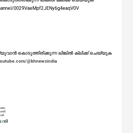
/channel/0029VaeMpf2JENy6g4eaqV0V
ാൻ കൊടുത്തിരിക്കുന്ന ലിങ്കിൽ ക്ലിക്ക് ചെയ്യുക
.youtube.com/@khnewsindia