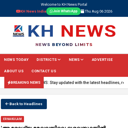
Welcome to KH News Portal
KH News India
Thu Aug 06 2026
Join WhatsApp
NEWS BEYOND LIMITS
NEWS TODAY
DISTRICTS
NEWS
ADVERTISE
ABOUT US
CONTACT US
🔴 BREAKING NEWS: Stay updated with the latest headlines, real-tim
BREAKING NEWS
Back to Headlines
ERNAKULAM