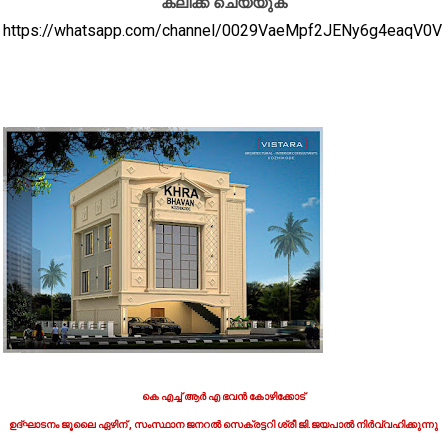
ക്ലിക്ക് ചെയ്യുക
https://whatsapp.com/channel/0029VaeMpf2JENy6g4eaqV0V
കെ എച്ച് ആർ എ ഭവൻ കോഴിക്കോട്
ഉദ്ഘാടനം ജൂലൈ ഏഴിന് , സംസ്ഥാന ജനറൽ സെക്രട്ടറി ശ്രീ ജി.ജയപാൽ നിർവ്വഹിക്കുന്നു