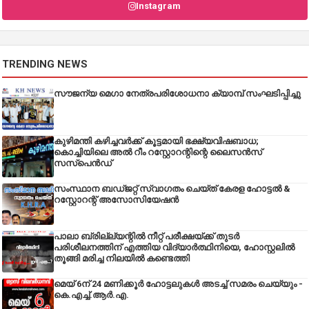
Instagram
TRENDING NEWS
സൗജന്യ മെഗാ നേത്രപരിശോധനാ ക്യാമ്പ് സംഘടിപ്പിച്ചു
കുഴിമന്തി കഴിച്ചവർക്ക് കൂട്ടമായി ഭക്ഷ്യവിഷബാധ;
കൊച്ചിയിലെ അൽ റീം റസ്റ്റോറന്റിന്റെ ലൈസൻസ്
സസ്പെൻഡ്
സംസ്ഥാന ബഡ്‌ജറ്റ് സ്വാഗതം ചെയ്ത് കേരള ഹോട്ടൽ &
റസ്റ്റോറന്റ് അസോസിയേഷൻ
പാലാ ബ്രില്ല്യന്റിൽ നീറ്റ് പരീക്ഷയ്ക്ക് തുടർ
പരിശീലനത്തിന് എത്തിയ വിദ്യാർത്ഥിനിയെ, ഹോസ്റ്റലിൽ
തൂങ്ങി മരിച്ച നിലയിൽ കണ്ടെത്തി
മെയ് 6ന് 24 മണിക്കൂർ ഹോട്ടലുകൾ അടച്ച് സമരം ചെയ്യും -
കെ.എച്ച്.ആർ.എ.