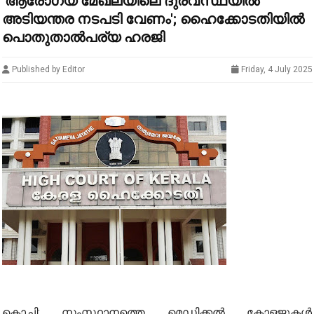
'ആരോഗ്യ മേഖലയിലെ ദുരവസ്ഥയില്‍
അടിയന്തര നടപടി വേണം'; ഹൈക്കോടതിയില്‍
പൊതുതാല്‍പര്യ ഹരജി
Published by Editor
Friday, 4 July 2025
കൊച്ചി: സംസ്ഥാനത്തെ മെഡിക്കല്‍ കോളജുകള്‍