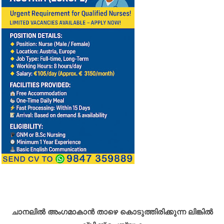
ചാനലിൽ അംഗമാകാൻ താഴെ കൊടുത്തിരിക്കുന്ന ലിങ്കിൽ