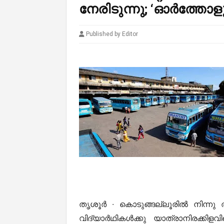
നേരിടുന്നു; ‘ഓർത്തോളൂ
Published by Editor
തൃശൂർ ∙ കൊടുങ്ങല്ലൂരിൽ നിന്നു 
വിദ്യാർഥികൾക്കു യാത്രാനിരക്കി