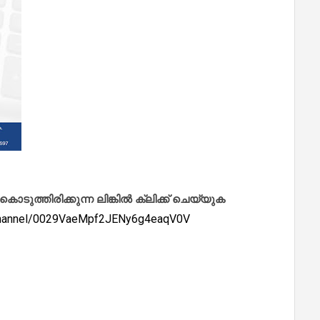
ത്തിരിക്കുന്ന ലിങ്കിൽ ക്ലിക്ക് ചെയ്യുക
/channel/0029VaeMpf2JENy6g4eaqV0V