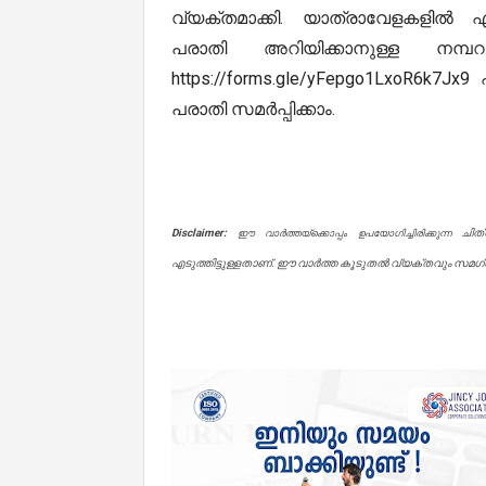
വ്യക്തമാക്കി. യാത്രാവേളകളിൽ എന
പരാതി അറിയിക്കാനുള്ള നമ്പറ
https://forms.gle/yFepgo1LxoR6k7J
പരാതി സമർപ്പിക്കാം.
Disclaimer:
ചിത
ഈ വാർത്തയ്ക്കൊപ്പം ഉപയോഗിച്ചിരിക്കുന്ന
എടുത്തിട്ടുള്ളതാണ്. ഈ വാർത്ത കൂടുതൽ വ്യക്തവും സമഗ്രവ