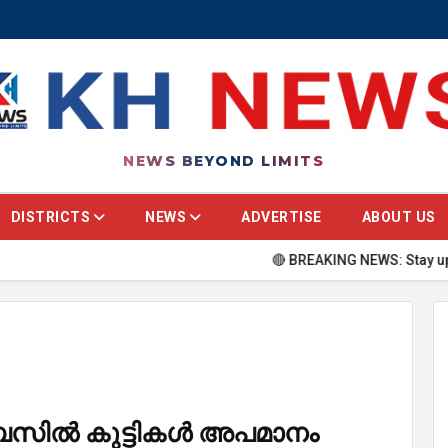
NEWS BEYOND LIMITS
DISTRICTS
NEWS
ADVERTISE
ABOUT US
🔴 BREAKING NEWS: Stay updated with the 
സിൽ കുട്ടികൾ അപമാനം