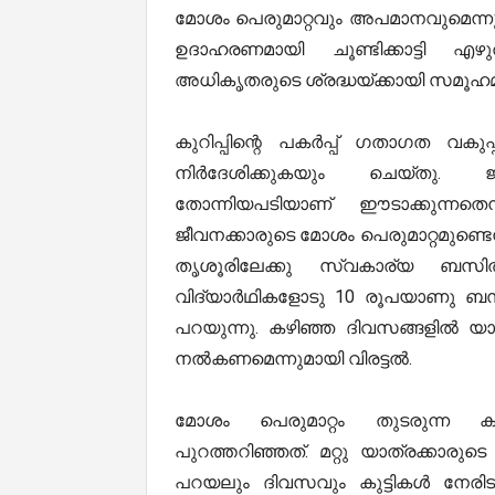
മോശം പെരുമാറ്റവും അപമാനവുമെന്നു 
ഉദാഹരണമായി ചൂണ്ടിക്കാട്ടി എഴ
അധികൃതരുടെ ശ്രദ്ധയ്ക്കായി സമൂഹമാധ്
കുറിപ്പിന്റെ പകർപ്പ് ഗതാഗത വക
നിർദേശിക്കുകയും ചെയ്തു. ജ
തോന്നിയപടിയാണ് ഈടാക്കുന്നത
ജീവനക്കാരുടെ മോശം പെരുമാറ്റമുണ്ടെന
തൃശൂരിലേക്കു സ്വകാര്യ ബസിൽ
വിദ്യാർഥികളോടു 10 രൂപയാണു ബസു
പറയുന്നു. കഴിഞ്ഞ ദിവസങ്ങളിൽ യ
നൽകണമെന്നുമായി വിരട്ടൽ.
മോശം പെരുമാറ്റം തുടരുന്ന കാര
പുറത്തറിഞ്ഞത്. മറ്റു യാത്രക്കാരു
പറയലും ദിവസവും കുട്ടികൾ നേരിടു