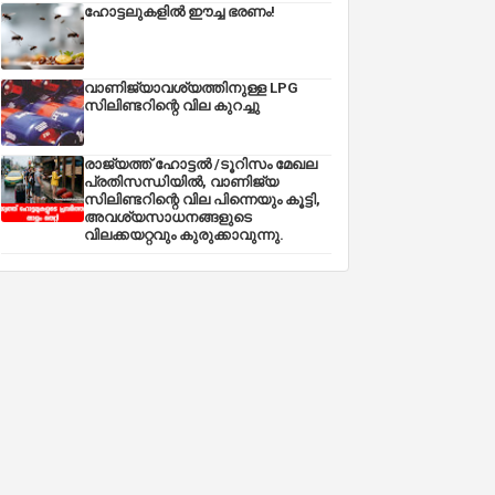
ഹോട്ടലുകളിൽ ഈച്ച ഭരണം!
വാണിജ്യാവശ്യത്തിനുള്ള LPG
സിലിണ്ടറിന്റെ വില കുറച്ചു
രാജ്യത്ത് ഹോട്ടൽ /ടൂറിസം മേഖല
പ്രതിസന്ധിയിൽ, വാണിജ്യ
സിലിണ്ടറിന്റെ വില പിന്നെയും കൂട്ടി,
അവശ്യസാധനങ്ങളുടെ
വിലക്കയറ്റവും കുരുക്കാവുന്നു.