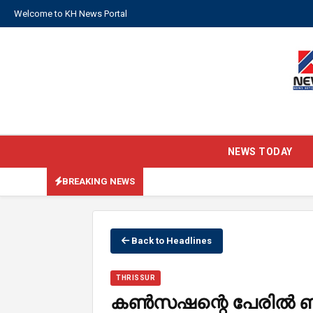
Welcome to KH News Portal
NEWS TODAY
BREAKING NEWS
Back to Headlines
THRISSUR
കൺസഷന്റെ പേരിൽ ബ