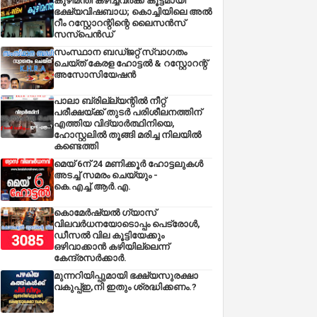
കുഴിമന്തി കഴിച്ചവർക്ക് കൂട്ടമായി
ഭക്ഷ്യവിഷബാധ; കൊച്ചിയിലെ അൽ
റീം റസ്റ്റോറന്റിന്റെ ലൈസൻസ്
സസ്പെൻഡ്
സംസ്ഥാന ബഡ്‌ജറ്റ് സ്വാഗതം
ചെയ്ത് കേരള ഹോട്ടൽ & റസ്റ്റോറന്റ്
അസോസിയേഷൻ
പാലാ ബ്രില്ല്യന്റിൽ നീറ്റ്
പരീക്ഷയ്ക്ക് തുടർ പരിശീലനത്തിന്
എത്തിയ വിദ്യാർത്ഥിനിയെ,
ഹോസ്റ്റലിൽ തൂങ്ങി മരിച്ച നിലയിൽ
കണ്ടെത്തി
മെയ് 6ന് 24 മണിക്കൂർ ഹോട്ടലുകൾ
അടച്ച് സമരം ചെയ്യും -
കെ.എച്ച്.ആർ.എ.
കൊമേർഷ്യൽ ഗ്യാസ്
വിലവർധനയോടൊപ്പം പെട്രോൾ,
ഡീസല്‍ വില കൂട്ടിയേക്കും
ഒഴിവാക്കാന്‍ കഴിയില്ലെന്ന്
കേന്ദ്രസര്‍ക്കാര്‍.
മുന്നറിയിപ്പുമായി ഭക്ഷ്യസുരക്ഷാ
വകുപ്പ്ഇ,നി ഇതും ശ്രദ്ധിക്കണം.?