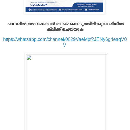
ചാനലിൽ അംഗമാകാൻ താഴെ കൊടുത്തിരിക്കുന്ന ലിങ്കിൽ
ക്ലിക്ക് ചെയ്യുക
https://whatsapp.com/channel/0029VaeMpf2JENy6g4eaqV0
V