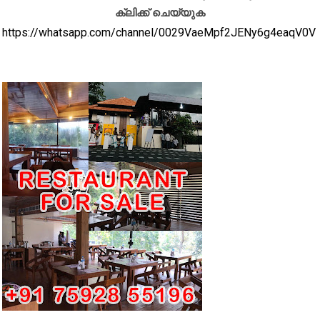
ക്ലിക്ക് ചെയ്യുക
https://whatsapp.com/channel/0029VaeMpf2JENy6g4eaqV0V