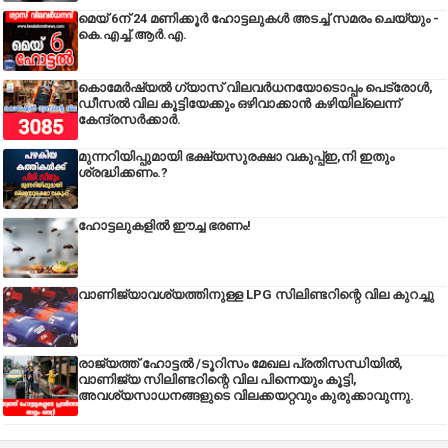
മെയ് 6ന് 24 മണിക്കൂർ ഹോട്ടലുകൾ അടച്ച് സമരം ചെയ്യും -
കെ.എച്ച്.ആർ.എ.
കൊമേർഷ്യൽ ഗ്യാസ് വിലവർധനയോടൊപ്പം പെട്രോൾ,
ഡീസല്‍ വില കൂട്ടിയേക്കും ഒഴിവാക്കാന്‍ കഴിയില്ലെന്ന്
കേന്ദ്രസര്‍ക്കാര്‍.
മുന്നറിയിപ്പുമായി ഭക്ഷ്യസുരക്ഷാ വകുപ്പ്ഇ,നി ഇതും
ശ്രദ്ധിക്കണം.?
ഹോട്ടലുകളിൽ ഈച്ച ഭരണം!
വാണിജ്യാവശ്യത്തിനുള്ള LPG സിലിണ്ടറിന്റെ വില കുറച്ചു
രാജ്യത്ത് ഹോട്ടൽ /ടൂറിസം മേഖല പ്രതിസന്ധിയിൽ,
വാണിജ്യ സിലിണ്ടറിന്റെ വില പിന്നെയും കൂട്ടി,
അവശ്യസാധനങ്ങളുടെ വിലക്കയറ്റവും കുരുക്കാവുന്നു.