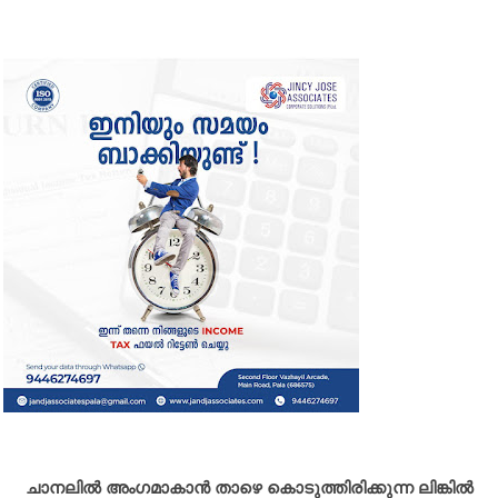
ചാനലിൽ അംഗമാകാൻ താഴെ കൊടുത്തിരിക്കുന്ന ലിങ്കിൽ