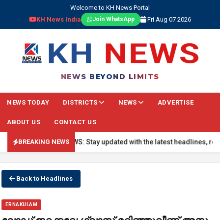
Welcome to KH News Portal
KH News India
Fri Aug 07 2026
Join WhatsApp
NEWS BEYOND LIMITS
NEWS TODAY
DISTRICTS
NEWS
ADVERTISE
ABOUT US
CONTACT US
🔴 BREAKING NEWS: Stay updated with the latest headlines, real-tim
BREAKING NEWS
Back to Headlines
ERNAKULAM