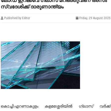
ലോഡ് ഇറക്കവേ ഗ്ലാസ് മറിഞ്ഞുവീണ് അസം
സ്വദേശിക്ക് ദാരുണാന്ത്യം
Published by Editor
Friday, 29 August 2025
കൊച്ചി:എറണാകുളം കളമശ്ശേരിയിൽ ഗ്ലാസ് വർക്ക്