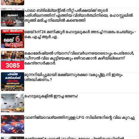
പാലാ ബ്രില്ല്യന്റിൽ നീറ്റ് പരീക്ഷയ്ക്ക് തുടർ
പരിശീലനത്തിന് എത്തിയ വിദ്യാർത്ഥിനിയെ, ഹോസ്റ്റലിൽ
തൂങ്ങി മരിച്ച നിലയിൽ കണ്ടെത്തി
മെയ് 6ന് 24 മണിക്കൂർ ഹോട്ടലുകൾ അടച്ച് സമരം ചെയ്യും -
കെ.എച്ച്.ആർ.എ.
കൊമേർഷ്യൽ ഗ്യാസ് വിലവർധനയോടൊപ്പം പെട്രോൾ,
ഡീസല്‍ വില കൂട്ടിയേക്കും ഒഴിവാക്കാന്‍ കഴിയില്ലെന്ന്
കേന്ദ്രസര്‍ക്കാര്‍.
മുന്നറിയിപ്പുമായി ഭക്ഷ്യസുരക്ഷാ വകുപ്പ്ഇ,നി ഇതും
ശ്രദ്ധിക്കണം.?
ഹോട്ടലുകളിൽ ഈച്ച ഭരണം!
വാണിജ്യാവശ്യത്തിനുള്ള LPG സിലിണ്ടറിന്റെ വില കുറച്ചു
രാജ്യത്ത് ഹോട്ടൽ /ടൂറിസം മേഖല പ്രതിസന്ധിയിൽ,