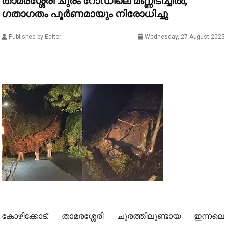
താമരശ്ശേരി ചുരം റോഡിലെ മണ്ണിടിച്ചിൽ;
ഗതാഗതം പൂർണമായും നിരോധിച്ചു
Published by Editor
Wednesday, 27 August 2025
കോഴിക്കോട്: താമരശ്ശേരി ചുരത്തിലുണ്ടായ ഇന്നലെ