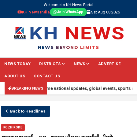
Welcome to KH News Portal
KH News India
Sat Aug 08 2026
Join WhatsApp
NEWS BEYOND LIMITS
NEWS TODAY
DISTRICTS
NEWS
ADVERTISE
ABOUT US
CONTACT US
 headlines, real-time national updates, global events, sports score
BREAKING NEWS
Back to Headlines
KOZHIKODE