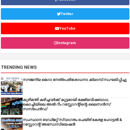
Twitter
YouTube
Instagram
TRENDING NEWS
സൗജന്യ മെഗാ നേത്രപരിശോധനാ ക്യാമ്പ് സംഘടിപ്പിച്ചു
കുഴിമന്തി കഴിച്ചവർക്ക് കൂട്ടമായി ഭക്ഷ്യവിഷബാധ;
കൊച്ചിയിലെ അൽ റീം റസ്റ്റോറന്റിന്റെ ലൈസൻസ്
സസ്പെൻഡ്
സംസ്ഥാന ബഡ്‌ജറ്റ് സ്വാഗതം ചെയ്ത് കേരള ഹോട്ടൽ &
റസ്റ്റോറന്റ് അസോസിയേഷൻ