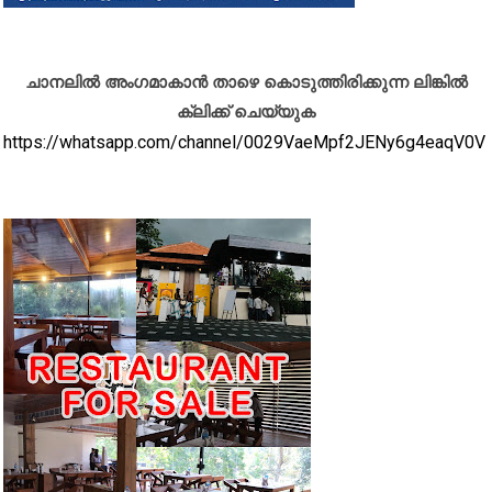
ചാനലിൽ അംഗമാകാൻ താഴെ കൊടുത്തിരിക്കുന്ന ലിങ്കിൽ
ക്ലിക്ക് ചെയ്യുക
https://whatsapp.com/channel/0029VaeMpf2JENy6g4eaqV0V