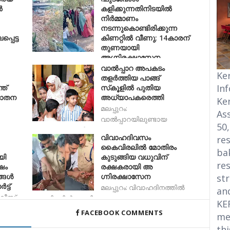
ൽ
കളിക്കുന്നതിനിടയിൽ
നിർമ്മാണം
നടന്നുകൊണ്ടിരിക്കുന്ന
്പെട്ട
കിണറ്റിൽ വീണു; 14കാരന്
;
തുണയായി
അഗ്നിരക്ഷാസേന
വാല്‍പ്പാറ അപകടം
മലപ്പുറം: മലപ്പുറത്ത് ഫുട്ബോൾ
Ke
തളര്‍ത്തിയ പാങ്ങ്
കളിക്കുന്നതിനിടയിൽ
In
ത്
സ്‌കൂളില്‍ പുതിയ
നെ
രാതന
അധ്യാപകരെത്തി
Ke
മലപ്പുറം:
Ass
വാല്‍പ്പാറയിലുണ്ടായ
50
വാഹനാപകടത്തില്‍ പാങ
വിവാഹദിവസം
res
കൈവിരലിൽ മോതിരം
bak
യി
കുടുങ്ങിയ വധുവിന്
res
ഷം
രക്ഷകരായി അ​​
്ങൾ
ഗ്നിരക്ഷാസേന
str
ട്ട്
മലപ്പുറം: വിവാ​ഹദിനത്തിൽ
an
ോലീസ്
കൈവിരലിൽ മോതിരം കുടുങ്ങ
KE
FACEBOOK COMMENTS
me
thi