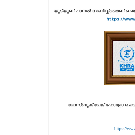
യൂട്യൂബ് ചാനൽ സബ്സ്ക്രൈബ് ചെയ്യു
https://ww
ഫേസ്ബുക് പേജ് ഫോളോ ചെയ്യുവ
https://ww