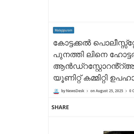
Malappuram
കോട്ടക്കൽ പൊലീസ്സ്റ
പുനത്തി ലിനെ ഹോട്
ആൻഡ്റസ്റ്റോറൻ്റ്
യൂണിറ്റ് കമ്മിറ്റി ഉപ
by
NewsDesk
on
August 25, 2025
0 
SHARE