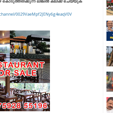
ുത്തിരിക്കുന്ന ലിങ്കിൽ ക്ലിക്ക് ചെയ്യുക
m/channel/0029VaeMpf2JENy6g4eaqV0V