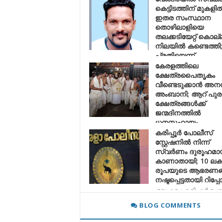
കെട്ടിടത്തിന് മുകളി
ഇതര സംസ്ഥാന
തൊഴിലാളിയെ
തലക്കടിയേറ്റ് കൊല്ലപ
നിലയിൽ കണ്ടെത്തി
പ്രതിയെന്ന്
സംശയിക്കുന്നയാൾ
കേരളത്തിലെ
പിടിയിൽ
ക്ഷേത്രപൈതൃകം
വീണ്ടെടുക്കാൻ അനന്
മലപ്പുറം: അതിഥി തൊഴിലാളിയായ യുവാവി
അംബാനി; ആറ് പു
സ്വകാര
ക്ഷേത്രങ്ങൾക്ക്
ജന്മദിനത്തിൽ
ധനസഹായം
കരിപ്പൂർ പോലീസ്
ഏപ്രിൽ ആദ്യവാരം കേരളത്തിലെ പ്രമുഖ
സ്റ്റേഷനിൽ നിന്ന്
ക്ഷേത്രങ്ങളായ ത
സ്വർണം ദുരൂഹമാ
കാണാതായി; 10 ലക്
രൂപയുടെ ആഭരണങ
നഷ്ടപ്പെട്ടതായി റിപ്പോർ
മലപ്പുറം: കരിപ്പൂർ പ
സ്റ്റേഷനിൽ സൂക്ഷി
BLOG COMMENTS