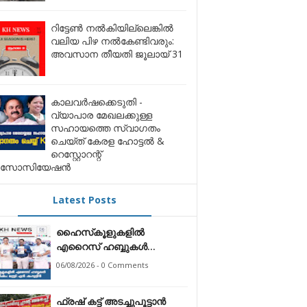
റിട്ടേൺ നൽകിയില്ലെങ്കിൽ
വലിയ പിഴ നൽകേണ്ടിവരും:
അവസാന തീയതി ജൂലായ് 31
കാലവർഷക്കെടുതി -
വ്യാപാര മേഖലക്കുള്ള
സഹായത്തെ സ്വാഗതം
ചെയ്ത് കേരള ഹോട്ടൽ &
റെസ്റ്റോറന്റ്
സോസിയേഷൻ
Latest Posts
ഹൈസ്‌കൂളുകളിൽ
എറൈസ് ഹബ്ബുകൾ
സ്ഥാപിക്കും: മന്ത്രി എൻ
06/08/2026 - 0 Comments
ഷംസുദ്ദീൻ*
ഫ്രഷ് കട്ട് അടച്ചുപൂട്ടാന്‍