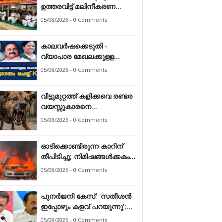
ഉത്തരവിട്ട് മലിനീകരണ
നിയന്ത്രണ ബോര്‍ഡ്
05/08/2026 - 0 Comments
കാലവർഷക്കെടുതി -
വ്യാപാര മേഖലക്കുള്ള
സഹായത്തെ സ്വാഗതം
05/08/2026 - 0 Comments
ചെയ്ത് കേരള ഹോട്ടൽ &
റെസ്റ്റോറന്റ്
വീട്ടുമുറ്റത്ത് കളിക്കവെ രണ്ടര
അസോസിയേഷൻ
വയസ്സുകാരനെ
തെരുവുനായ ആക്രമിച്ചു
05/08/2026 - 0 Comments
ഓടിക്കൊണ്ടിരുന്ന കാറിന്
തീപിടിച്ചു; നിമിഷങ്ങൾക്കകം
പൂർണമായി കത്തിനശിച്ചു
05/08/2026 - 0 Comments
പുനർജനി കേസ്: 'സതീശൻ
ഇപ്പോഴും കളവ് പറയുന്നു';
മുഖ്യമന്ത്രിക്കെതിരെ
05/08/2026 - 0 Comments