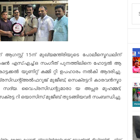
 ആഗസ്റ്റ് 15ന് മുഖ്യമന്ത്രിയുടെ പോലീസ്മെഡലിന്
േഷൻ എസ്.എച്ച്.ഒ സംഗീത് പുനത്തിലിനെ ഹോട്ടൽ ആ
ക്കൽ യൂണിറ്റ് കമ്മി റ്റി ഉപഹാരം നൽകി ആദരിച്ചു.
 പ്രസിഡന്റ്അൽഫറൂജ് മുജീബ്, സെക്രട്ടറി കാരവൻസ്മാ
് സദ്യ. വൈ.പ്രസിഡന്റുമാരാ യ അപ്സര മുഹമ്മദ്,
ക്രട്ട റി ഒയാസിസ് മുജീബ് തുടങ്ങിയവർ സംബന്ധിച്ചു.
ചിത്രം കേരളാ ഹോട്ടൽ ന്യൂസിന്റേതല്ല.ഇത് സോഷ്യൽ മീഡിയയിൽ നിന്ന്