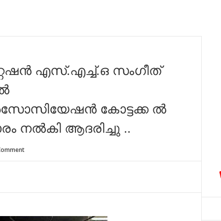
്റേഷൻ എസ്.എച്ച്.ഒ സംഗീത്
ടൽ
അസോസിയേഷൻ കോട്ടക്ക ൽ
ഹാരം നൽകി ആദരിച്ചു ..
Comment