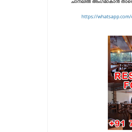
ചാനലിൽ അംഗമാകാൻ താഴെ കൊട
https://whatsapp.co