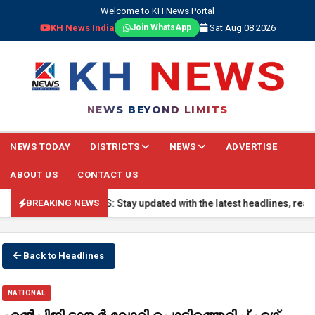
Welcome to KH News Portal
KH News India
Sat Aug 08 2026
Join WhatsApp
NEWS BEYOND LIMITS
NEWS TODAY
DISTRICTS
NEWS
ADVERTISE
ABOUT US
CONTACT US
🔴 BREAKING NEWS: Stay updated with the latest headlines, real-tim
BREAKING NEWS
Back to Headlines
NATIONAL