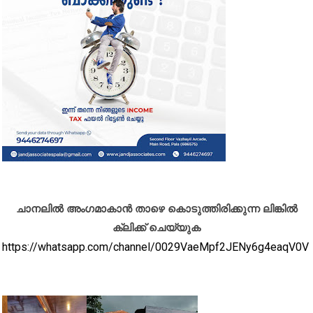
ചാനലിൽ അംഗമാകാൻ താഴെ കൊടുത്തിരിക്കുന്ന ലിങ്കിൽ
ക്ലിക്ക് ചെയ്യുക
https://whatsapp.com/channel/0029VaeMpf2JENy6g4eaqV0V