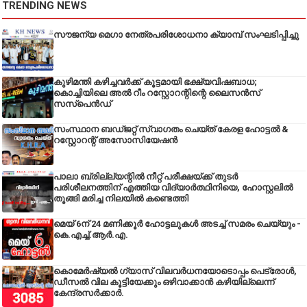
TRENDING NEWS
സൗജന്യ മെഗാ നേത്രപരിശോധനാ ക്യാമ്പ് സംഘടിപ്പിച്ചു
കുഴിമന്തി കഴിച്ചവർക്ക് കൂട്ടമായി ഭക്ഷ്യവിഷബാധ;
കൊച്ചിയിലെ അൽ റീം റസ്റ്റോറന്റിന്റെ ലൈസൻസ്
സസ്പെൻഡ്
സംസ്ഥാന ബഡ്‌ജറ്റ് സ്വാഗതം ചെയ്ത് കേരള ഹോട്ടൽ &
റസ്റ്റോറന്റ് അസോസിയേഷൻ
പാലാ ബ്രില്ല്യന്റിൽ നീറ്റ് പരീക്ഷയ്ക്ക് തുടർ
പരിശീലനത്തിന് എത്തിയ വിദ്യാർത്ഥിനിയെ, ഹോസ്റ്റലിൽ
തൂങ്ങി മരിച്ച നിലയിൽ കണ്ടെത്തി
മെയ് 6ന് 24 മണിക്കൂർ ഹോട്ടലുകൾ അടച്ച് സമരം ചെയ്യും -
കെ.എച്ച്.ആർ.എ.
കൊമേർഷ്യൽ ഗ്യാസ് വിലവർധനയോടൊപ്പം പെട്രോൾ,
ഡീസല്‍ വില കൂട്ടിയേക്കും ഒഴിവാക്കാന്‍ കഴിയില്ലെന്ന്
കേന്ദ്രസര്‍ക്കാര്‍.