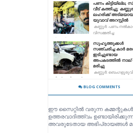
പണം കിട്ടിയില്ല, സ്
വീട് കത്തിച്ചു; കണ്ണ
ലഹരിക്ക് അടിമയാ
യുവാവ് അറസ്റ്റിൽ
കണ്ണൂർ: പണം നൽക
വിസമ്മതിച്ച
പിതാവിനോടുള്ള
സുഹൃത്തുക്കൾ
സഞ്ചരിച്ച കാർ മര
ഇടിച്ചുണ്ടായ
അപകടത്തിൽ നാല് 
മരിച്ചു
കണ്ണൂർ: ബെംഗളൂരുവ
നിന്ന് നാട്ടിലേക്ക് മടങ
BLOG COMMENTS
ഈ സൈറ്റിൽ വരുന്ന കമ്മന്റുകൾ
ഉത്തരവാദിത്ത്വം ഉണ്ടായിരിക്കുന
അവരുടേതായ അഭിപ്രായങ്ങൾ മാ