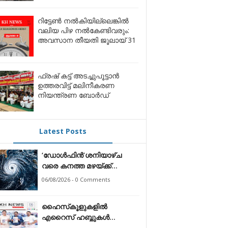
റിട്ടേൺ നൽകിയില്ലെങ്കിൽ
വലിയ പിഴ നൽകേണ്ടിവരും:
അവസാന തീയതി ജൂലായ് 31
ഫ്രഷ് കട്ട് അടച്ചുപൂട്ടാന്‍
ഉത്തരവിട്ട് മലിനീകരണ
നിയന്ത്രണ ബോര്‍ഡ്
Latest Posts
‘ഡോൾഫിൻ’ശനിയാഴ്ച
വരെ കനത്ത മഴയ്ക്ക്
സാധ്യത;
06/08/2026 - 0 Comments
ഹൈസ്‌കൂളുകളിൽ
എറൈസ് ഹബ്ബുകൾ
സ്ഥാപിക്കും: മന്ത്രി എൻ