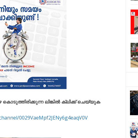
ുത്തിരിക്കുന്ന ലിങ്കിൽ ക്ലിക്ക് ചെയ്യുക
m/channel/0029VaeMpf2JENy6g4eaqV0V