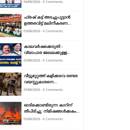
06/08/2026 - 0 Comments
ഷംസുദ്ദീൻ*
ഫ്രഷ് കട്ട് അടച്ചുപൂട്ടാന്‍
ഉത്തരവിട്ട് മലിനീകരണ
നിയന്ത്രണ ബോര്‍ഡ്
05/08/2026 - 0 Comments
കാലവർഷക്കെടുതി -
വ്യാപാര മേഖലക്കുള്ള
സഹായത്തെ സ്വാഗതം
05/08/2026 - 0 Comments
ചെയ്ത് കേരള ഹോട്ടൽ &
റെസ്റ്റോറന്റ്
വീട്ടുമുറ്റത്ത് കളിക്കവെ രണ്ടര
അസോസിയേഷൻ
വയസ്സുകാരനെ
തെരുവുനായ ആക്രമിച്ചു
05/08/2026 - 0 Comments
ഓടിക്കൊണ്ടിരുന്ന കാറിന്
തീപിടിച്ചു; നിമിഷങ്ങൾക്കകം
പൂർണമായി കത്തിനശിച്ചു
05/08/2026 - 0 Comments