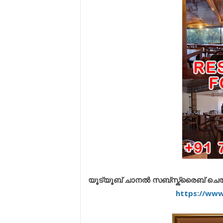
യൂട്യൂബ് ചാനൽ സബ്സ്ക്രൈബ് ചെയ്യു
https://ww