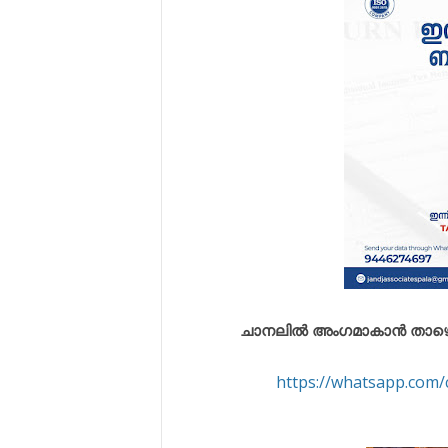
ചാനലിൽ അംഗമാകാൻ താഴെ കൊട
https://whatsapp.co