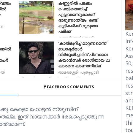
വന്തം
കണ്ണൂരില്‍ പടക്കം
നാമനിർദേശ പത്രിക
ൂരിൽ
പൊട്ടിത്തെറിച്ച്
യ
എട്ടുവയസുകാരന്
ദാരുണാന്ത്യം; രണ്ട്
കുട്ടികള്‍ക്ക് ഗുരുതര
ാൻ
പരിക്ക്
Ke
കണ്ണൂര്‍: അഴീക്കോട്
In
'കാൽമുറിച്ച് മാറ്റണമെന്ന്
പുന്നക്കപ്പാറയില്‍ പടക്കം പൊട
Ke
ത്തിൽ
ഡോക്ടർമാർ
നിർദ്ദേശിച്ചതിന് പിന്നാലെ
Ass
പേർ
ക്യാൻസർ രോഗിയായ 22
50
കാരനെ കാണാനില്ല'
res
ിൽ
താമരശ്ശേരി: പുതുപ്പാടി
bak
സ്വദേശിയായ ക്യാൻസർ രോഗിയെ
res
FACEBOOK COMMENTS
str
an
KE
ക്കു കേരളാ ഹോട്ടൽ ന്യൂസിന്
me
്നതല്ല. ഇത് വായനക്കാർ രേഖപ്പെടുത്തുന്ന
thi
ത്രമാണ്.
to