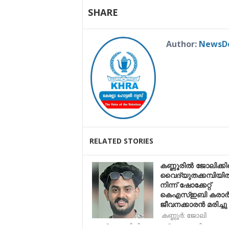
SHARE
Author:
NewsD
RELATED STORIES
കണ്ണൂരിൽ ജോലിക്കി
വൈദ്യുതക്കമ്പിയി
നിന്ന് ഷോക്കേറ്റ്
കെഎസ്ഇബി കരാ
ജീവനക്കാരൻ മരിച്ചു
കണ്ണൂർ: ജോലി
ചെയ്യുന്നതിനിടെ വൈദ്യുതക്കമ്പി