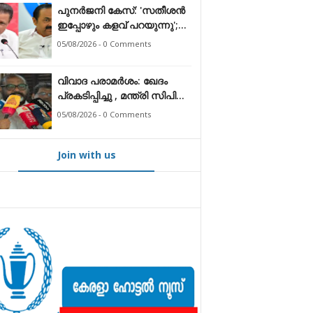
പുനർജനി കേസ്: 'സതീശൻ
ഇപ്പോഴും കളവ് പറയുന്നു';
മുഖ്യമന്ത്രിക്കെതിരെ
05/08/2026 - 0 Comments
ആരോപണം തള്ളി എം.വി.
ഗോവിന്ദൻ
വിവാദ പരാമർശം: ഖേദം
പ്രകടിപ്പിച്ചു , മന്ത്രി സിപി
ജോൺ
05/08/2026 - 0 Comments
Join with us