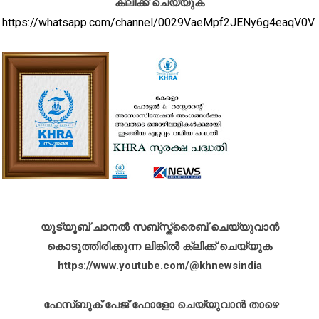
ക്ലിക്ക് ചെയ്യുക
https://whatsapp.com/channel/0029VaeMpf2JENy6g4eaqV0V
യൂട്യൂബ് ചാനൽ സബ്സ്ക്രൈബ് ചെയ്യുവാൻ
കൊടുത്തിരിക്കുന്ന ലിങ്കിൽ ക്ലിക്ക് ചെയ്യുക
https://www.youtube.com/@khnewsindia
ഫേസ്ബുക് പേജ് ഫോളോ ചെയ്യുവാൻ താഴെ