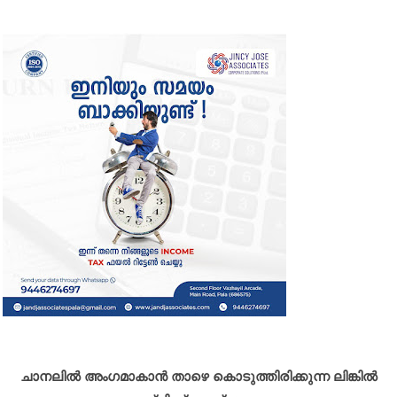
ചാനലിൽ അംഗമാകാൻ താഴെ കൊടുത്തിരിക്കുന്ന ലിങ്കിൽ