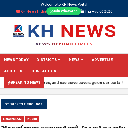
Welcome to KH News Portal
KH News India
Thu Aug 06 2026
Join WhatsApp
NEWS BEYOND LIMITS
NEWS TODAY
DISTRICTS
NEWS
ADVERTISE
ABOUT US
CONTACT US
al events, sports scores, and exclusive coverage on our portal! 🔴 T
BREAKING NEWS
Back to Headlines
ERNAKULAM
KOCHI