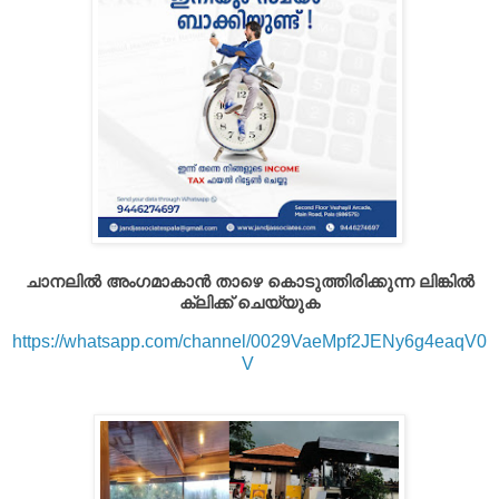
ചാനലിൽ അംഗമാകാൻ താഴെ കൊടുത്തിരിക്കുന്ന ലിങ്കിൽ
ക്ലിക്ക് ചെയ്യുക
https://whatsapp.com/channel/0029VaeMpf2JENy6g4eaqV0
V