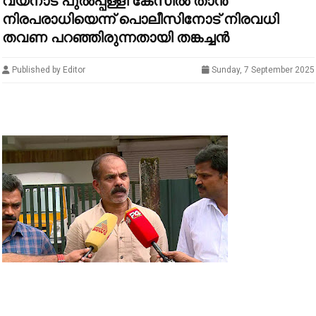
വയനാട് പുൽപ്പള്ളി കേസിൽ താൻ
നിരപരാധിയെന്ന് പൊലീസിനോട് നിരവധി
തവണ പറഞ്ഞിരുന്നതായി തങ്കച്ചൻ
Published by Editor
Sunday, 7 September 2025