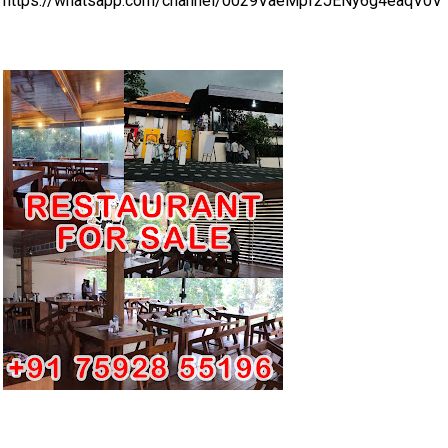
https://whatsapp.com/channel/0029VaeMpf2JENy6g4eaqV0V