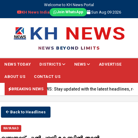
Welcome to KH News Portal
KH News India
Sun Aug 09 2026
Join WhatsApp
NEWS BEYOND LIMITS
NEWS TODAY
DISTRICTS
NEWS
ADVERTISE
ABOUT US
CONTACT US
🔴 BREAKING NEWS: Stay updated with the latest headlines, real-tim
BREAKING NEWS
Back to Headlines
WAYANAD