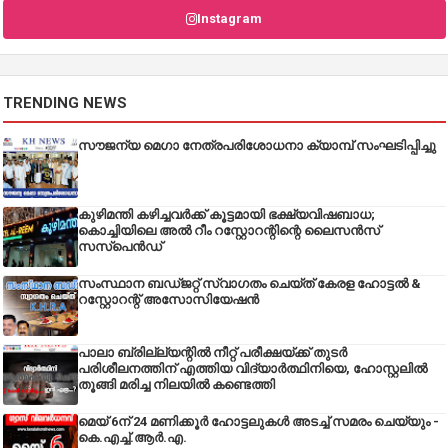
Instagram
TRENDING NEWS
സൗജന്യ മെഗാ നേത്രപരിശോധനാ ക്യാമ്പ് സംഘടിപ്പിച്ചു
കുഴിമന്തി കഴിച്ചവർക്ക് കൂട്ടമായി ഭക്ഷ്യവിഷബാധ;
കൊച്ചിയിലെ അൽ റീം റസ്റ്റോറന്റിന്റെ ലൈസൻസ്
സസ്പെൻഡ്
സംസ്ഥാന ബഡ്‌ജറ്റ് സ്വാഗതം ചെയ്ത് കേരള ഹോട്ടൽ &
റസ്റ്റോറന്റ് അസോസിയേഷൻ
പാലാ ബ്രില്ല്യന്റിൽ നീറ്റ് പരീക്ഷയ്ക്ക് തുടർ
പരിശീലനത്തിന് എത്തിയ വിദ്യാർത്ഥിനിയെ, ഹോസ്റ്റലിൽ
തൂങ്ങി മരിച്ച നിലയിൽ കണ്ടെത്തി
മെയ് 6ന് 24 മണിക്കൂർ ഹോട്ടലുകൾ അടച്ച് സമരം ചെയ്യും -
കെ.എച്ച്.ആർ.എ.