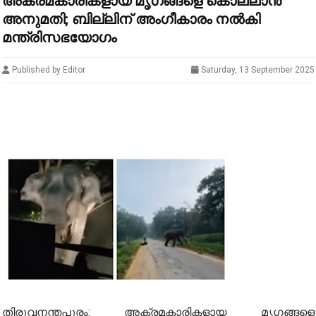
അക്രമകാരികളായ മൃ​ഗങ്ങളെ കൊല്ലാൻ
അനുമതി; ബില്ലിന് അം​ഗീകാരം നൽകി
മന്ത്രിസഭയോ​ഗം
Published by Editor
Saturday, 13 September 2025
തിരുവനന്തപുരം: അക്രമകാരികളായ മൃഗങ്ങളെ