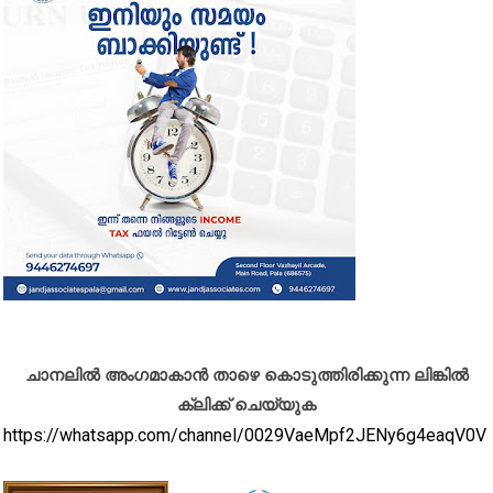
ചാനലിൽ അംഗമാകാൻ താഴെ കൊടുത്തിരിക്കുന്ന ലിങ്കിൽ
ക്ലിക്ക് ചെയ്യുക
https://whatsapp.com/channel/0029VaeMpf2JENy6g4eaqV0V