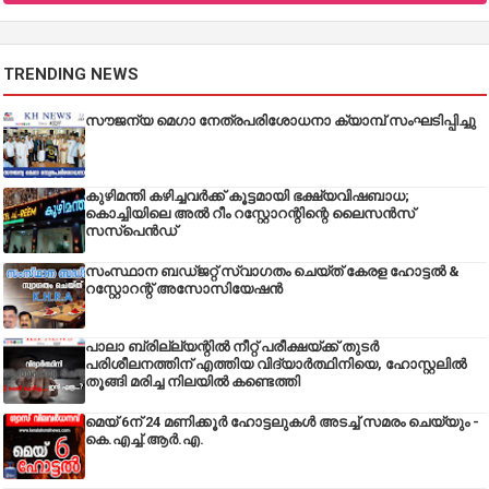
TRENDING NEWS
സൗജന്യ മെഗാ നേത്രപരിശോധനാ ക്യാമ്പ് സംഘടിപ്പിച്ചു
കുഴിമന്തി കഴിച്ചവർക്ക് കൂട്ടമായി ഭക്ഷ്യവിഷബാധ;
കൊച്ചിയിലെ അൽ റീം റസ്റ്റോറന്റിന്റെ ലൈസൻസ്
സസ്പെൻഡ്
സംസ്ഥാന ബഡ്‌ജറ്റ് സ്വാഗതം ചെയ്ത് കേരള ഹോട്ടൽ &
റസ്റ്റോറന്റ് അസോസിയേഷൻ
പാലാ ബ്രില്ല്യന്റിൽ നീറ്റ് പരീക്ഷയ്ക്ക് തുടർ
പരിശീലനത്തിന് എത്തിയ വിദ്യാർത്ഥിനിയെ, ഹോസ്റ്റലിൽ
തൂങ്ങി മരിച്ച നിലയിൽ കണ്ടെത്തി
മെയ് 6ന് 24 മണിക്കൂർ ഹോട്ടലുകൾ അടച്ച് സമരം ചെയ്യും -
കെ.എച്ച്.ആർ.എ.