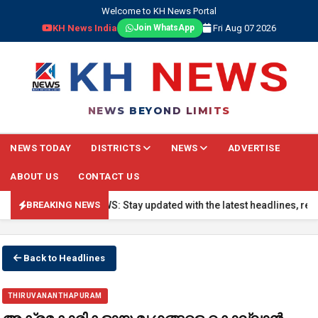
Welcome to KH News Portal
KH News India
Fri Aug 07 2026
Join WhatsApp
NEWS BEYOND LIMITS
NEWS TODAY
DISTRICTS
NEWS
ADVERTISE
ABOUT US
CONTACT US
🔴 BREAKING NEWS: Stay updated with the latest headlines, real-ti
BREAKING NEWS
Back to Headlines
THIRUVANANTHAPURAM