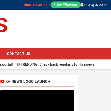
KH News India
Fri Aug 07 2026
Join WhatsApp
CONTACT US
al! 🔴 TRENDING: Check back regularly for live news updates.
KH NEWS LOGO LAUNCH