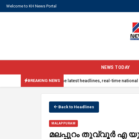
Welcome to KH News Portal
NEWS TODAY
S: Stay updated with the latest headlines, real-time national updat
BREAKING NEWS
Back to Headlines
MALAPPURAM
മലപ്പുറം തുവ്വൂർ എ യുപി