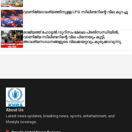
വാണിജ്യാവശ്യത്തിനുള്ള LPG സിലിണ്ടറിന്റെ വില കുറച്ചു
രാജ്യത്ത് ഹോട്ടൽ /ടൂറിസം മേഖല പ്രതിസന്ധിയിൽ,
വാണിജ്യ സിലിണ്ടറിന്റെ വില പിന്നെയും കൂട്ടി,
അവശ്യസാധനങ്ങളുടെ വിലക്കയറ്റവും കുരുക്കാവുന്നു.
About Us
Latest news updates, breaking news, sports, entertainment, and
lifestyle coverage.