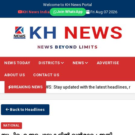
Welcome to KH News Portal
KH News India
Fri Aug 07 2026
Join WhatsApp
NEWS BEYOND LIMITS
NEWS TODAY
DISTRICTS
NEWS
ADVERTISE
ABOUT US
CONTACT US
🔴 BREAKING NEWS: Stay updated with the latest headlines, real-ti
BREAKING NEWS
Back to Headlines
NATIONAL