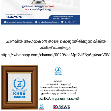
ചാനലിൽ അംഗമാകാൻ താഴെ കൊടുത്തിരിക്കുന്ന ലിങ്കിൽ
ക്ലിക്ക് ചെയ്യുക
https://whatsapp.com/channel/0029VaeMpf2JENy6g4eaqV0V