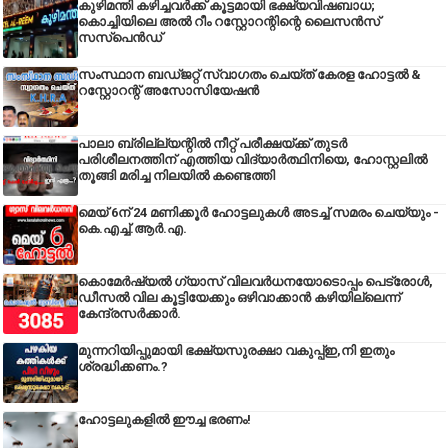
കുഴിമന്തി കഴിച്ചവർക്ക് കൂട്ടമായി ഭക്ഷ്യവിഷബാധ;
കൊച്ചിയിലെ അൽ റീം റസ്റ്റോറന്റിന്റെ ലൈസൻസ്
സസ്പെൻഡ്
സംസ്ഥാന ബഡ്‌ജറ്റ് സ്വാഗതം ചെയ്ത് കേരള ഹോട്ടൽ &
റസ്റ്റോറന്റ് അസോസിയേഷൻ
പാലാ ബ്രില്ല്യന്റിൽ നീറ്റ് പരീക്ഷയ്ക്ക് തുടർ
പരിശീലനത്തിന് എത്തിയ വിദ്യാർത്ഥിനിയെ, ഹോസ്റ്റലിൽ
തൂങ്ങി മരിച്ച നിലയിൽ കണ്ടെത്തി
മെയ് 6ന് 24 മണിക്കൂർ ഹോട്ടലുകൾ അടച്ച് സമരം ചെയ്യും -
കെ.എച്ച്.ആർ.എ.
കൊമേർഷ്യൽ ഗ്യാസ് വിലവർധനയോടൊപ്പം പെട്രോൾ,
ഡീസല്‍ വില കൂട്ടിയേക്കും ഒഴിവാക്കാന്‍ കഴിയില്ലെന്ന്
കേന്ദ്രസര്‍ക്കാര്‍.
മുന്നറിയിപ്പുമായി ഭക്ഷ്യസുരക്ഷാ വകുപ്പ്ഇ,നി ഇതും
ശ്രദ്ധിക്കണം.?
ഹോട്ടലുകളിൽ ഈച്ച ഭരണം!