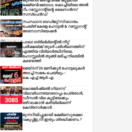
കുഴിമന്തി കഴിച്ചവർക്ക് കൂട്ടമായി
ഭക്ഷ്യവിഷബാധ; കൊച്ചിയിലെ അൽ
റീം റസ്റ്റോറന്റിന്റെ ലൈസൻസ്
സസ്പെൻഡ്
സംസ്ഥാന ബഡ്‌ജറ്റ് സ്വാഗതം
ചെയ്ത് കേരള ഹോട്ടൽ & റസ്റ്റോറന്റ്
അസോസിയേഷൻ
പാലാ ബ്രില്ല്യന്റിൽ നീറ്റ്
പരീക്ഷയ്ക്ക് തുടർ പരിശീലനത്തിന്
എത്തിയ വിദ്യാർത്ഥിനിയെ,
ഹോസ്റ്റലിൽ തൂങ്ങി മരിച്ച നിലയിൽ
കണ്ടെത്തി
മെയ് 6ന് 24 മണിക്കൂർ ഹോട്ടലുകൾ
അടച്ച് സമരം ചെയ്യും -
കെ.എച്ച്.ആർ.എ.
കൊമേർഷ്യൽ ഗ്യാസ്
വിലവർധനയോടൊപ്പം പെട്രോൾ,
ഡീസല്‍ വില കൂട്ടിയേക്കും
ഒഴിവാക്കാന്‍ കഴിയില്ലെന്ന്
കേന്ദ്രസര്‍ക്കാര്‍.
മുന്നറിയിപ്പുമായി ഭക്ഷ്യസുരക്ഷാ
വകുപ്പ്ഇ,നി ഇതും ശ്രദ്ധിക്കണം.?