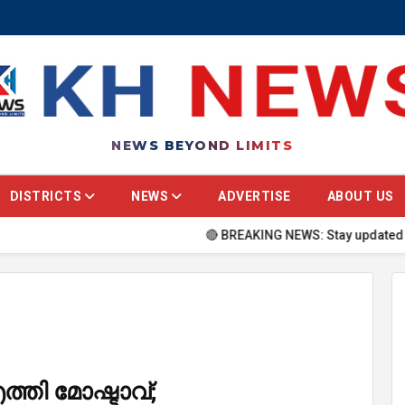
NEWS BEYOND LIMITS
DISTRICTS
NEWS
ADVERTISE
ABOUT US
🔴 BREAKING NEWS: Stay updated with the la
തി മോഷ്ടാവ്;