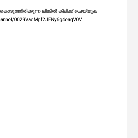
ത്തിരിക്കുന്ന ലിങ്കിൽ ക്ലിക്ക് ചെയ്യുക
/channel/0029VaeMpf2JENy6g4eaqV0V