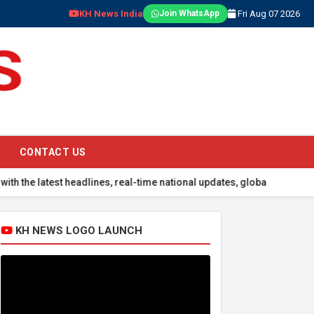
KH News India
Fri Aug 07 2026
Join WhatsApp
CONTACT US
test headlines, real-time national updates, global events, sports s
KH NEWS LOGO LAUNCH