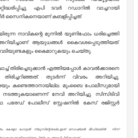
റിദ്ധരിപ്പിച്ചു. എപി ടവർ റഡാറിൽ വാച്ചറായി
നിവീർ സൈനികനെയാണ് കബളിപ്പിച്ചത്.
യിരുന്ന നാവികന്റെ മുന്നിൽ യൂണിഫോം ധരിച്ചെത്തി
് അറിയിച്ചാണ് ആയുധങ്ങൾ കൈവശപ്പെടുത്തിയത്.
വെടിയുണ്ടകളും കൈമാറുകയും ചെയ്തു.
ാച്ച് തിരിച്ചെടുക്കാൻ എത്തിയപ്പോൾ കാവൽക്കാരനെ
ച്ചറിഞ്ഞത്. തുടർന്ന് വിവരം അറിയിച്ചു.
െയും കണ്ടെത്താനായില്ല. മുംബൈ പോലീസുമായി
ടത്തുകയാണെന്ന് നേവി അറിയിച്ചു. സിസിടിവി
ഫെ പരേഡ് പോലീസ് സ്റ്റേഷനിൽ കേസ് രജിസ്റ്റർ
്രം കേരളാ ഹോട്ടൽ ന്യൂസിന്റേതല്ല.ഇത് സോഷ്യൽ മീഡിയയിൽ നിന്ന്
ുമാക്കുന്നതിനാണ് ഈ ചിത്രം ഉപയോഗിച്ചിരിക്കുന്നത്.