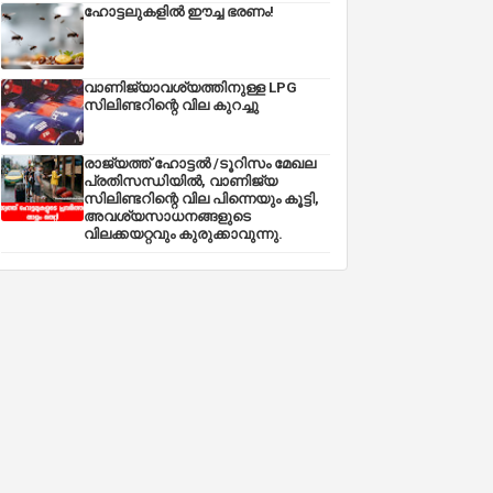
ഹോട്ടലുകളിൽ ഈച്ച ഭരണം!
വാണിജ്യാവശ്യത്തിനുള്ള LPG
സിലിണ്ടറിന്റെ വില കുറച്ചു
രാജ്യത്ത് ഹോട്ടൽ /ടൂറിസം മേഖല
പ്രതിസന്ധിയിൽ, വാണിജ്യ
സിലിണ്ടറിന്റെ വില പിന്നെയും കൂട്ടി,
അവശ്യസാധനങ്ങളുടെ
വിലക്കയറ്റവും കുരുക്കാവുന്നു.