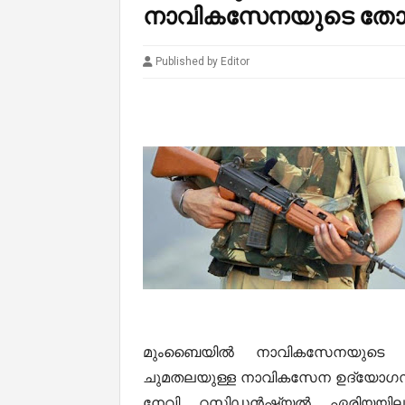
നാവികസേനയുടെ തോക്ക
Published by Editor
മുംബൈയിൽ നാവികസേനയുടെ തോക്
ചുമതലയുള്ള നാവികസേന ഉദ്യോഗസ്ഥന
നേവി റസിഡൻഷ്യൽ ഏരിയയിലാണ്