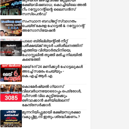
കുഴിമന്തി കഴിച്ചവർക്ക് കൂട്ടമായി
ഭക്ഷ്യവിഷബാധ; കൊച്ചിയിലെ അൽ
റീം റസ്റ്റോറന്റിന്റെ ലൈസൻസ്
സസ്പെൻഡ്
സംസ്ഥാന ബഡ്‌ജറ്റ് സ്വാഗതം
ചെയ്ത് കേരള ഹോട്ടൽ & റസ്റ്റോറന്റ്
അസോസിയേഷൻ
പാലാ ബ്രില്ല്യന്റിൽ നീറ്റ്
പരീക്ഷയ്ക്ക് തുടർ പരിശീലനത്തിന്
എത്തിയ വിദ്യാർത്ഥിനിയെ,
ഹോസ്റ്റലിൽ തൂങ്ങി മരിച്ച നിലയിൽ
കണ്ടെത്തി
മെയ് 6ന് 24 മണിക്കൂർ ഹോട്ടലുകൾ
അടച്ച് സമരം ചെയ്യും -
കെ.എച്ച്.ആർ.എ.
കൊമേർഷ്യൽ ഗ്യാസ്
വിലവർധനയോടൊപ്പം പെട്രോൾ,
ഡീസല്‍ വില കൂട്ടിയേക്കും
ഒഴിവാക്കാന്‍ കഴിയില്ലെന്ന്
കേന്ദ്രസര്‍ക്കാര്‍.
മുന്നറിയിപ്പുമായി ഭക്ഷ്യസുരക്ഷാ
വകുപ്പ്ഇ,നി ഇതും ശ്രദ്ധിക്കണം.?