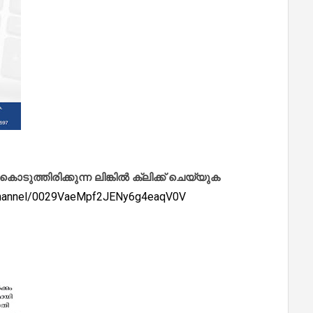
ത്തിരിക്കുന്ന ലിങ്കിൽ ക്ലിക്ക് ചെയ്യുക
/channel/0029VaeMpf2JENy6g4eaqV0V