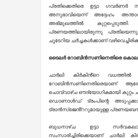
പ്രതിക്കെതിരെ ഉട്ടാ ഗവർണ
അനുഭാവിയെന്ന് അദ്ദേഹം അന്ത
അഭിമുഖത്തിൽ കുറ്റപ്പെടുത
പ്രണയത്തിലായിരുന്നു പ്രതിയെന്
ചൂടേറിയ ചർച്ചകൾക്കാണ് വഴിവെച്ചിരിക്ക
ടൈലർ റോബിൻസണിനെതിരെ കൊലക്കുറ
ചാർലി കിർകിൻ്റെ വധത്തിൽ
റോബിൻസണിനെതിരെയാണ് ആ
ചൊവ്വാഴ്ച ഔദ്യോഗികമായി കുറ്റം ച
ഡൊണാൾഡ് ട്രംപിന്റെ അടുപ്പക്
ട്രാൻസ്ജെൻ്ററുമായുള്ള പ്രണയബന്
ബുധനാഴ്ച ഉട്ടാ സർവകല
സംസാരിച്ചിരിക്കെയാണ് ചാർലി കി