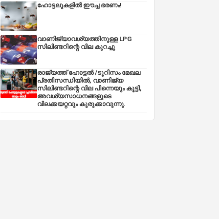
ഹോട്ടലുകളിൽ ഈച്ച ഭരണം!
വാണിജ്യാവശ്യത്തിനുള്ള LPG
സിലിണ്ടറിന്റെ വില കുറച്ചു
രാജ്യത്ത് ഹോട്ടൽ /ടൂറിസം മേഖല
പ്രതിസന്ധിയിൽ, വാണിജ്യ
സിലിണ്ടറിന്റെ വില പിന്നെയും കൂട്ടി,
അവശ്യസാധനങ്ങളുടെ
വിലക്കയറ്റവും കുരുക്കാവുന്നു.