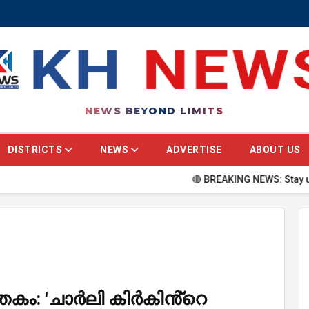
NEWS BEYOND LIMITS
DISTRICTS
NEWS
ADVERTISE
ABOUT US
🔴 BREAKING NEWS: Stay updated with 
കം: 'ചാർലി കിർകിൻ്റെ