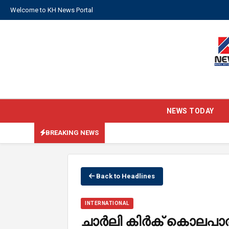
Welcome to KH News Portal
NEWS TODAY
BREAKING NEWS
Back to Headlines
INTERNATIONAL
ചാർലി കിർക് കൊലപാത