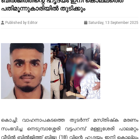
ബിൽജിത്തിന്റെ ഹൃദയം ഇനി കൊല്ലത്തെ
പതിമൂന്നുകാരിയിൽ തുടിക്കും
Published by Editor
Saturday, 13 September 2025
കൊച്ചി: വാഹനാപകടത്തെ തുടർന്ന്‌ മസ്‌തിഷ്‌ക മരണം
സംഭവിച്ച നെടുമ്പാശ്ശേരി വട്ടപറമ്പ് മള്ളുശേരി പാലമറ്റം
വീട്ടിൽ ബിൽജിത്ത്‌ ബിജു (18) വിന്റെ ഹൃദയം ഇനി കൊല്ലം