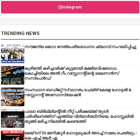
Instagram
TRENDING NEWS
സൗജന്യ മെഗാ നേത്രപരിശോധനാ ക്യാമ്പ് സംഘടിപ്പിച്ചു
കുഴിമന്തി കഴിച്ചവർക്ക് കൂട്ടമായി ഭക്ഷ്യവിഷബാധ;
കൊച്ചിയിലെ അൽ റീം റസ്റ്റോറന്റിന്റെ ലൈസൻസ്
സസ്പെൻഡ്
സംസ്ഥാന ബഡ്‌ജറ്റ് സ്വാഗതം ചെയ്ത് കേരള ഹോട്ടൽ &
റസ്റ്റോറന്റ് അസോസിയേഷൻ
പാലാ ബ്രില്ല്യന്റിൽ നീറ്റ് പരീക്ഷയ്ക്ക് തുടർ
പരിശീലനത്തിന് എത്തിയ വിദ്യാർത്ഥിനിയെ, ഹോസ്റ്റലിൽ
തൂങ്ങി മരിച്ച നിലയിൽ കണ്ടെത്തി
മെയ് 6ന് 24 മണിക്കൂർ ഹോട്ടലുകൾ അടച്ച് സമരം ചെയ്യും -
കെ.എച്ച്.ആർ.എ.