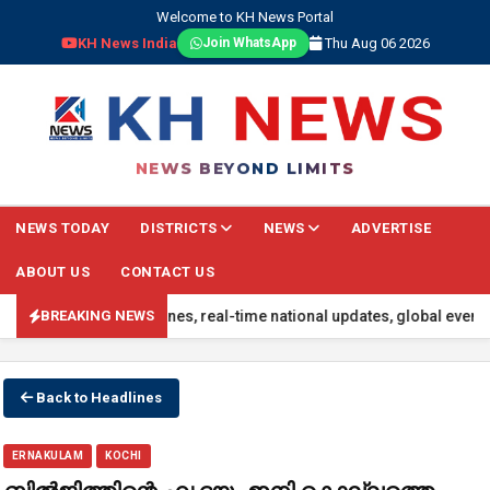
Welcome to KH News Portal
KH News India
Thu Aug 06 2026
Join WhatsApp
NEWS BEYOND LIMITS
NEWS TODAY
DISTRICTS
NEWS
ADVERTISE
ABOUT US
CONTACT US
 the latest headlines, real-time national updates, global events, s
BREAKING NEWS
Back to Headlines
ERNAKULAM
KOCHI