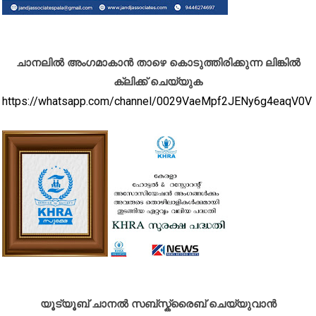
ചാനലിൽ അംഗമാകാൻ താഴെ കൊടുത്തിരിക്കുന്ന ലിങ്കിൽ
ക്ലിക്ക് ചെയ്യുക
https://whatsapp.com/channel/0029VaeMpf2JENy6g4eaqV0V
യൂട്യൂബ് ചാനൽ സബ്സ്ക്രൈബ് ചെയ്യുവാൻ