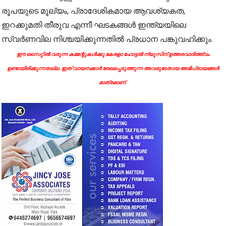
രൂപയുടെ മൂല്യം, പ്രാദേശികമായ ആവശ്യകത,
ഇറക്കുമതി തീരുവ എന്നീ ഘടകങ്ങൾ ഇന്ത്യയിലെ
സ്വർണവില നിശ്ചയിക്കുന്നതിൽ പ്രധാന പങ്കുവഹിക്കും.
ഈ സൈറ്റിൽ വരുന്ന കമ്മന്റുകൾക്കു കേരളാ ഹോട്ടൽ ന്യൂസിന് ഉത്തരവാദിത്ത്വം
ഉണ്ടായിരിക്കുന്നതല്ല. ഇത് വായനക്കാർ രേഖപ്പെടുത്തുന്ന അവരുടേതായ അഭിപ്രായങ്ങൾ
മാത്രമാണ്.