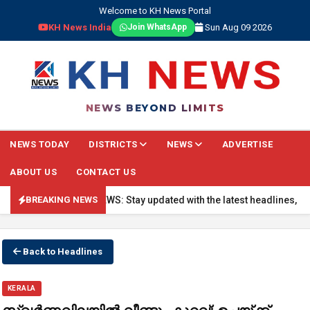
Welcome to KH News Portal
KH News India
Sun Aug 09 2026
Join WhatsApp
NEWS BEYOND LIMITS
NEWS TODAY
DISTRICTS
NEWS
ADVERTISE
ABOUT US
CONTACT US
🔴 BREAKING NEWS: Stay updated with the latest headlines, real-ti
BREAKING NEWS
Back to Headlines
KERALA