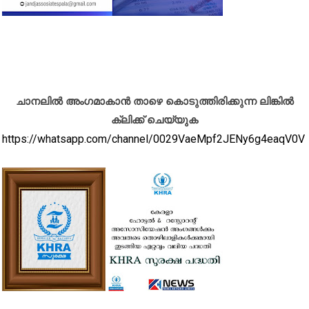
ചാനലിൽ അംഗമാകാൻ താഴെ കൊടുത്തിരിക്കുന്ന ലിങ്കിൽ
ക്ലിക്ക് ചെയ്യുക
https://whatsapp.com/channel/0029VaeMpf2JENy6g4eaqV0V