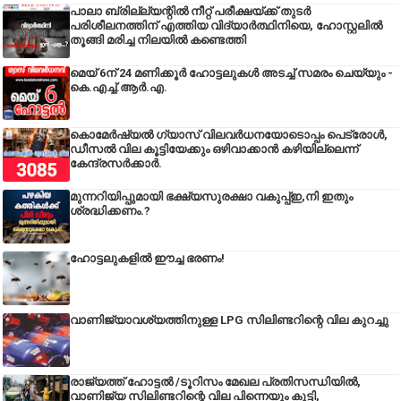
പാലാ ബ്രില്ല്യന്റിൽ നീറ്റ് പരീക്ഷയ്ക്ക് തുടർ
പരിശീലനത്തിന് എത്തിയ വിദ്യാർത്ഥിനിയെ, ഹോസ്റ്റലിൽ
തൂങ്ങി മരിച്ച നിലയിൽ കണ്ടെത്തി
മെയ് 6ന് 24 മണിക്കൂർ ഹോട്ടലുകൾ അടച്ച് സമരം ചെയ്യും -
കെ.എച്ച്.ആർ.എ.
കൊമേർഷ്യൽ ഗ്യാസ് വിലവർധനയോടൊപ്പം പെട്രോൾ,
ഡീസല്‍ വില കൂട്ടിയേക്കും ഒഴിവാക്കാന്‍ കഴിയില്ലെന്ന്
കേന്ദ്രസര്‍ക്കാര്‍.
മുന്നറിയിപ്പുമായി ഭക്ഷ്യസുരക്ഷാ വകുപ്പ്ഇ,നി ഇതും
ശ്രദ്ധിക്കണം.?
ഹോട്ടലുകളിൽ ഈച്ച ഭരണം!
വാണിജ്യാവശ്യത്തിനുള്ള LPG സിലിണ്ടറിന്റെ വില കുറച്ചു
രാജ്യത്ത് ഹോട്ടൽ /ടൂറിസം മേഖല പ്രതിസന്ധിയിൽ,
വാണിജ്യ സിലിണ്ടറിന്റെ വില പിന്നെയും കൂട്ടി,