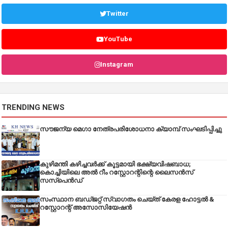
Twitter
YouTube
Instagram
TRENDING NEWS
സൗജന്യ മെഗാ നേത്രപരിശോധനാ ക്യാമ്പ് സംഘടിപ്പിച്ചു
കുഴിമന്തി കഴിച്ചവർക്ക് കൂട്ടമായി ഭക്ഷ്യവിഷബാധ;
കൊച്ചിയിലെ അൽ റീം റസ്റ്റോറന്റിന്റെ ലൈസൻസ്
സസ്പെൻഡ്
സംസ്ഥാന ബഡ്‌ജറ്റ് സ്വാഗതം ചെയ്ത് കേരള ഹോട്ടൽ &
റസ്റ്റോറന്റ് അസോസിയേഷൻ