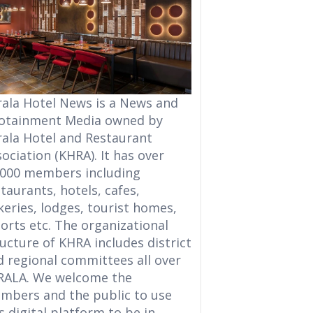
rala Hotel News is a News and
fotainment Media owned by
rala Hotel and Restaurant
ociation (KHRA). It has over
,000 members including
taurants, hotels, cafes,
eries, lodges, tourist homes,
orts etc. The organizational
ucture of KHRA includes district
d regional committees all over
RALA. We welcome the
mbers and the public to use
s digital platform to be in