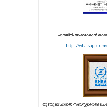
ചാനലിൽ അംഗമാകാൻ താഴെ കൊട
https://whatsapp.co
യൂട്യൂബ് ചാനൽ സബ്സ്ക്രൈബ് ചെയ്യു