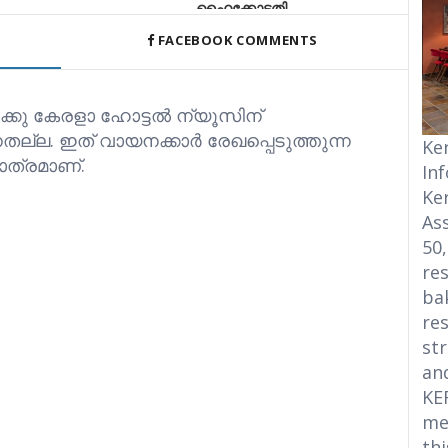
ഹൈക്കോടതി
‌ഇൻ ഉൾ
വ്യക്തികളുടെ സ്വകാര്യതയും അഭിമാനവും
FACEBOOK COMMENTS
സംരക്ഷി
ക്കു കേരളാ ഹോട്ടൽ ന്യൂസിന്
്നതല്ല. ഇത് വായനക്കാർ രേഖപ്പെടുത്തുന്ന
Ke
ത്രമാണ്.
In
Ke
Ass
50
res
bak
res
str
an
KE
me
thi