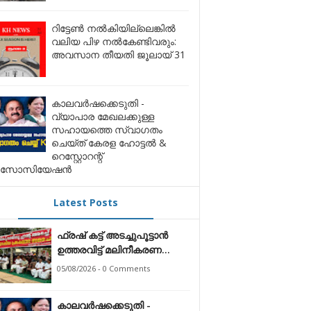
റിട്ടേൺ നൽകിയില്ലെങ്കിൽ
വലിയ പിഴ നൽകേണ്ടിവരും:
അവസാന തീയതി ജൂലായ് 31
കാലവർഷക്കെടുതി -
വ്യാപാര മേഖലക്കുള്ള
സഹായത്തെ സ്വാഗതം
ചെയ്ത് കേരള ഹോട്ടൽ &
റെസ്റ്റോറന്റ്
സോസിയേഷൻ
Latest Posts
ഫ്രഷ് കട്ട് അടച്ചുപൂട്ടാന്‍
ഉത്തരവിട്ട് മലിനീകരണ
നിയന്ത്രണ ബോര്‍ഡ്
05/08/2026 - 0 Comments
കാലവർഷക്കെടുതി -