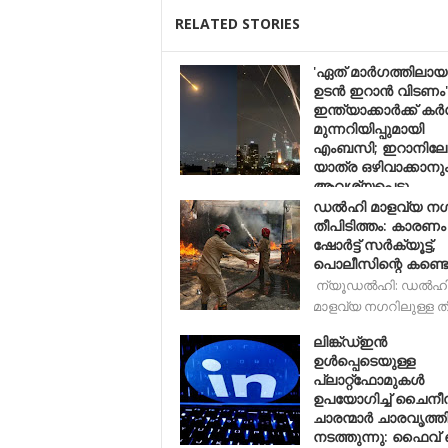
RELATED STORIES
'ഏത് മാർഗത്തിലായ
ഉടൻ ഇറാൻ വിടണം'
ഇന്ത്യാക്കാർക്ക് ക
മുന്നറിയിപ്പുമായി
എംബസി; ഇറാനിലേക്
യാത്ര ഒഴിവാക്കാനു
ആവശ്യപ്പെട്ടു
ഡല്‍ഹി മാളവ്യ ന
ദില്ലി: നിലവിലെ യുദ്ധസാഹചര്യങ്ങൾ
തീപിടിത്തം: കാരണം
കണക്കിലെടുത്ത് ഇ
ഷോര്‍ട്ട് സര്‍ക്യൂട്ട്,
പൊലീസിന്റെ കണ്ടെത
ന്യൂഡൽഹി: ഡല്‍ഹ
മാളവ്യ നഗറിലുള്ള ത
ലിങ്ക്ഡ്‌ഇൻ
ഉൾപ്പെടെയുള്ള
പ്ലാറ്റ്‌ഫോമുകൾ
ഉപയോഗിച്ച് ചൈനീ
ചാരന്മാർ ചാരവൃത്ത
നടത്തുന്നു: ഫൈവ