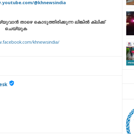
w.youtube.com/@khnewsindia
ാൻ താഴെ കൊടുത്തിരിക്കുന്ന ലിങ്കിൽ ക്ലിക്ക്
ചെയ്യുക
w.facebook.com/khnewsindia/
verified_user
esk