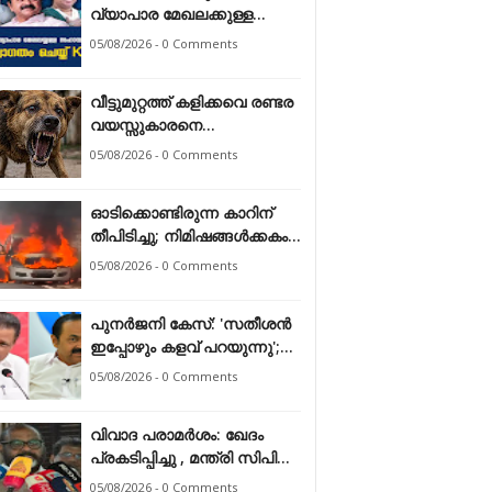
വ്യാപാര മേഖലക്കുള്ള
സഹായത്തെ സ്വാഗതം
05/08/2026 - 0 Comments
ചെയ്ത് കേരള ഹോട്ടൽ &
റെസ്റ്റോറന്റ്
വീട്ടുമുറ്റത്ത് കളിക്കവെ രണ്ടര
അസോസിയേഷൻ
വയസ്സുകാരനെ
തെരുവുനായ ആക്രമിച്ചു
05/08/2026 - 0 Comments
ഓടിക്കൊണ്ടിരുന്ന കാറിന്
തീപിടിച്ചു; നിമിഷങ്ങൾക്കകം
പൂർണമായി കത്തിനശിച്ചു
05/08/2026 - 0 Comments
പുനർജനി കേസ്: 'സതീശൻ
ഇപ്പോഴും കളവ് പറയുന്നു';
മുഖ്യമന്ത്രിക്കെതിരെ
05/08/2026 - 0 Comments
ആരോപണം തള്ളി എം.വി.
ഗോവിന്ദൻ
വിവാദ പരാമർശം: ഖേദം
പ്രകടിപ്പിച്ചു , മന്ത്രി സിപി
ജോൺ
05/08/2026 - 0 Comments