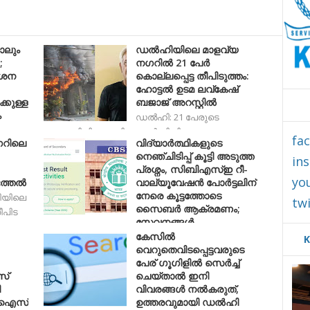
ാലും
ഡല്‍ഹിയിലെ മാളവ്യ
;
നഗറിൽ 21 പേർ
ർശന
കൊല്ലപ്പെട്ട തീപിടുത്തം:
ഹോട്ടൽ ഉടമ ലവ്കേഷ്
കുള്ള
ബജാജ് അറസ്റ്റിൽ
ം
ഡൽഹി: 21 പേരുടെ
മരണത്തിനിടയാക്കിയ ഡല്‍ഹിയിലെ മാളവ
fa
ഗറിലെ
വിദ്യാർത്ഥികളുടെ
നെ‌ഞ്ചിടിപ്പ് കൂട്ടി അടുത്ത
in
പ്രശ്നം, സിബിഎസ്ഇ റീ-
yo
്തല്‍
വാല്യൂവേഷൻ പോർട്ടലിന്
നേരെ കൂട്ടത്തോടെ
ിയിലെ
twi
സൈബർ ആക്രമണം;
ീപിട
സേവനങ്ങൾ
പുനഃസ്ഥാപിച്ചു
കേസിൽ
K
വെറുതെവിടപ്പെട്ടവരുടെ
ദില്ലി: സിബിഎസ്ഇയുടെ റീ-വാല്യൂവേഷൻ
പേര് ഗൂഗിളിൽ സെർച്ച്
പോർട്ടലിന് നേര
സ്
ചെയ്താൽ ഇനി
ി
വിവരങ്ങൾ നൽകരുത്,
് ഐസ്
ഉത്തരവുമായി ഡൽഹി