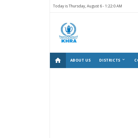
Today is Thursday, August 6 -
1:22:0 AM
home
keyboard_arrow_down
ABOUT US
DISTRICTS
C