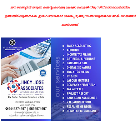
ഈ സൈറ്റിൽ വരുന്ന കമ്മന്റുകൾക്കു കേരളാ ഹോട്ടൽ ന്യൂസിന് ഉത്തരവാദിത്ത്വം
ഉണ്ടായിരിക്കുന്നതല്ല. ഇത് വായനക്കാർ രേഖപ്പെടുത്തുന്ന അവരുടേതായ അഭിപ്രായങ്ങൾ
മാത്രമാണ്.