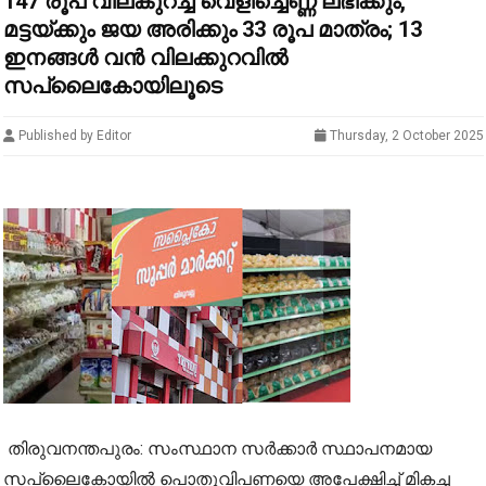
147 രൂപ വിലകുറച്ച് വെളിച്ചെണ്ണ ലഭിക്കും,
മട്ടയ്ക്കും ജയ അരിക്കും 33 രൂപ മാത്രം; 13
ഇനങ്ങൾ വൻ വിലക്കുറവിൽ
സപ്ലൈകോയിലൂടെ
Published by Editor
Thursday, 2 October 2025
തിരുവനന്തപുരം: സംസ്ഥാന സർക്കാർ സ്ഥാപനമായ
സപ്ലൈകോയിൽ പൊതുവിപണയെ അപേക്ഷിച്ച് മികച്ച