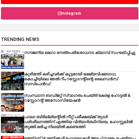
Instagram
TRENDING NEWS
സൗജന്യ മെഗാ നേത്രപരിശോധനാ ക്യാമ്പ് സംഘടിപ്പിച്ചു
കുഴിമന്തി കഴിച്ചവർക്ക് കൂട്ടമായി ഭക്ഷ്യവിഷബാധ;
കൊച്ചിയിലെ അൽ റീം റസ്റ്റോറന്റിന്റെ ലൈസൻസ്
സസ്പെൻഡ്
സംസ്ഥാന ബഡ്‌ജറ്റ് സ്വാഗതം ചെയ്ത് കേരള ഹോട്ടൽ &
റസ്റ്റോറന്റ് അസോസിയേഷൻ
പാലാ ബ്രില്ല്യന്റിൽ നീറ്റ് പരീക്ഷയ്ക്ക് തുടർ
പരിശീലനത്തിന് എത്തിയ വിദ്യാർത്ഥിനിയെ, ഹോസ്റ്റലിൽ
തൂങ്ങി മരിച്ച നിലയിൽ കണ്ടെത്തി
മെയ് 6ന് 24 മണിക്കൂർ ഹോട്ടലുകൾ അടച്ച് സമരം ചെയ്യും -