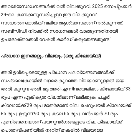
അവശ്യസാധനങ്ങൾക്ക് വൻ വിലക്കുറവ്. 2025 സെപ്റ്റംബർ
29-ലെ കണക്കനുസരിച്ചുള്ള ഈ വിലക്കുറവ്
സാധാരണക്കാർക്ക് വലിയ ആശ്വാസമാണ് നൽകുന്നത്.
സബ്‌സിഡി നിരക്കിൽ സാധനങ്ങൾ വാങ്ങുന്നതിനായി
ഉപഭോക്താക്കൾ റേഷൻ കാർഡ് കരുതേണ്ടതുണ്ട്.
പ്രധാന ഇനങ്ങളും വിലയും (ഒരു കിലോയ്ക്ക്)
അരി ഉൾപ്പെടെയുള്ള പ്രധാന പലവ്യഞ്ജനങ്ങൾക്ക്
സപ്ലൈകോയിൽ വളരെ കുറഞ്ഞ വിലയാണുള്ളത്. ജയ
അരി, കുറുവ അരി, മട്ട അരി എന്നിവയെല്ലാം കിലോയ്ക്ക് 33
രൂപ എന്ന ഏകീകൃത വിലയിലാണ് ലഭിക്കുക. പച്ചരി
കിലോയ്ക്ക് 29 രൂപ മാത്രമാണ് വില. ചെറുപയർ കിലോയ്ക്ക്
85 രൂപ, ഉഴുന്ന് 90 രൂപ, കടല 65 രൂപ, വൻപയർ 70 രൂപ
എന്നിങ്ങനെയാണ് പയറുവ‍ർഗങ്ങളുടെ വില. കിലോയ്ക്ക്
പൊതുവിപണിയിൽ നൂറിന് മുകളിൽ വിലയുള്ള