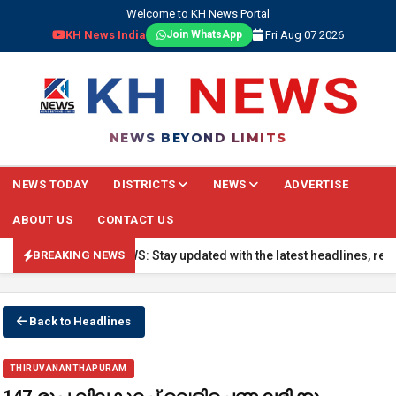
Welcome to KH News Portal
KH News India
Fri Aug 07 2026
Join WhatsApp
NEWS BEYOND LIMITS
NEWS TODAY
DISTRICTS
NEWS
ADVERTISE
ABOUT US
CONTACT US
🔴 BREAKING NEWS: Stay updated with the latest headlines, real-tim
BREAKING NEWS
Back to Headlines
THIRUVANANTHAPURAM