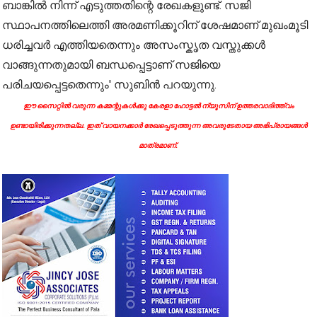
ബാങ്കിൽ നിന്ന് എടുത്തതിന്റെ രേഖകളുണ്ട്. സജി
സ്ഥാപനത്തിലെത്തി അരമണിക്കൂറിന് ശേഷമാണ് മുഖംമൂടി
ധരിച്ചവർ എത്തിയതെന്നും അസംസ്കൃത വസ്തുക്കൾ
വാങ്ങുന്നതുമായി ബന്ധപ്പെട്ടാണ് സജിയെ
പരിചയപ്പെട്ടതെന്നും' സുബിൻ പറയുന്നു.
ഈ സൈറ്റിൽ വരുന്ന കമ്മന്റുകൾക്കു കേരളാ ഹോട്ടൽ ന്യൂസിന് ഉത്തരവാദിത്ത്വം
ഉണ്ടായിരിക്കുന്നതല്ല. ഇത് വായനക്കാർ രേഖപ്പെടുത്തുന്ന അവരുടേതായ അഭിപ്രായങ്ങൾ
മാത്രമാണ്.