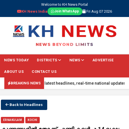
Welcome to KH News Portal
KH News India
Fri Aug 07 2026
Join WhatsApp
NEWS BEYOND LIMITS
NEWS TODAY
DISTRICTS
NEWS
ADVERTISE
ABOUT US
CONTACT US
 updated with the latest headlines, real-time national updates, glob
BREAKING NEWS
Back to Headlines
ERNAKULAM
KOCHI