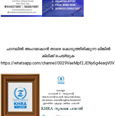
ചാനലിൽ അംഗമാകാൻ താഴെ കൊടുത്തിരിക്കുന്ന ലിങ്കിൽ
ക്ലിക്ക് ചെയ്യുക
https://whatsapp.com/channel/0029VaeMpf2JENy6g4eaqV0V