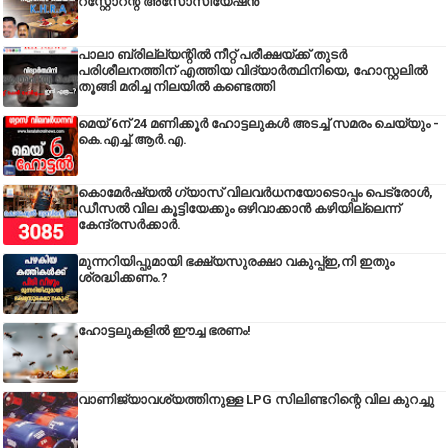
റസ്റ്റോറന്റ് അസോസിയേഷൻ
പാലാ ബ്രില്ല്യന്റിൽ നീറ്റ് പരീക്ഷയ്ക്ക് തുടർ
പരിശീലനത്തിന് എത്തിയ വിദ്യാർത്ഥിനിയെ, ഹോസ്റ്റലിൽ
തൂങ്ങി മരിച്ച നിലയിൽ കണ്ടെത്തി
മെയ് 6ന് 24 മണിക്കൂർ ഹോട്ടലുകൾ അടച്ച് സമരം ചെയ്യും -
കെ.എച്ച്.ആർ.എ.
കൊമേർഷ്യൽ ഗ്യാസ് വിലവർധനയോടൊപ്പം പെട്രോൾ,
ഡീസല്‍ വില കൂട്ടിയേക്കും ഒഴിവാക്കാന്‍ കഴിയില്ലെന്ന്
കേന്ദ്രസര്‍ക്കാര്‍.
മുന്നറിയിപ്പുമായി ഭക്ഷ്യസുരക്ഷാ വകുപ്പ്ഇ,നി ഇതും
ശ്രദ്ധിക്കണം.?
ഹോട്ടലുകളിൽ ഈച്ച ഭരണം!
വാണിജ്യാവശ്യത്തിനുള്ള LPG സിലിണ്ടറിന്റെ വില കുറച്ചു