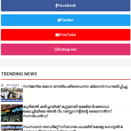
Facebook
Twitter
YouTube
Instagram
TRENDING NEWS
സൗജന്യ മെഗാ നേത്രപരിശോധനാ ക്യാമ്പ് സംഘടിപ്പിച്ചു
കുഴിമന്തി കഴിച്ചവർക്ക് കൂട്ടമായി ഭക്ഷ്യവിഷബാധ;
കൊച്ചിയിലെ അൽ റീം റസ്റ്റോറന്റിന്റെ ലൈസൻസ്
സസ്പെൻഡ്
സംസ്ഥാന ബഡ്‌ജറ്റ് സ്വാഗതം ചെയ്ത് കേരള ഹോട്ടൽ &