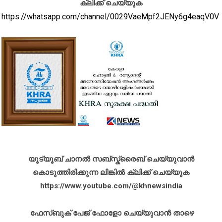
ക്ലിക്ക് ചെയ്യുക
https://whatsapp.com/channel/0029VaeMpf2JENy6g4eaqV0V
യൂട്യൂബ് ചാനൽ സബ്സ്ക്രൈബ് ചെയ്യുവാൻ
കൊടുത്തിരിക്കുന്ന ലിങ്കിൽ ക്ലിക്ക് ചെയ്യുക
https://www.youtube.com/@khnewsindia
ഫേസ്ബുക് പേജ് ഫോളോ ചെയ്യുവാൻ താഴെ