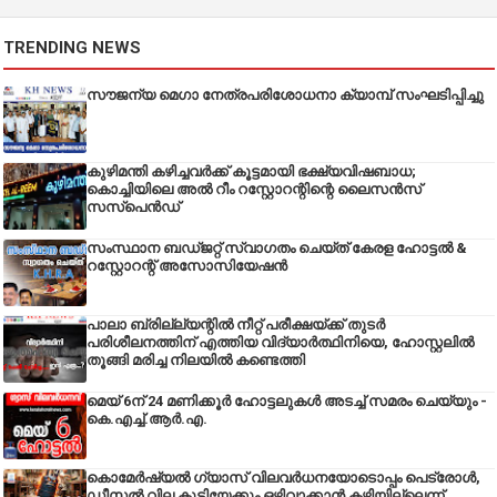
TRENDING NEWS
സൗജന്യ മെഗാ നേത്രപരിശോധനാ ക്യാമ്പ് സംഘടിപ്പിച്ചു
കുഴിമന്തി കഴിച്ചവർക്ക് കൂട്ടമായി ഭക്ഷ്യവിഷബാധ;
കൊച്ചിയിലെ അൽ റീം റസ്റ്റോറന്റിന്റെ ലൈസൻസ്
സസ്പെൻഡ്
സംസ്ഥാന ബഡ്‌ജറ്റ് സ്വാഗതം ചെയ്ത് കേരള ഹോട്ടൽ &
റസ്റ്റോറന്റ് അസോസിയേഷൻ
പാലാ ബ്രില്ല്യന്റിൽ നീറ്റ് പരീക്ഷയ്ക്ക് തുടർ
പരിശീലനത്തിന് എത്തിയ വിദ്യാർത്ഥിനിയെ, ഹോസ്റ്റലിൽ
തൂങ്ങി മരിച്ച നിലയിൽ കണ്ടെത്തി
മെയ് 6ന് 24 മണിക്കൂർ ഹോട്ടലുകൾ അടച്ച് സമരം ചെയ്യും -
കെ.എച്ച്.ആർ.എ.
കൊമേർഷ്യൽ ഗ്യാസ് വിലവർധനയോടൊപ്പം പെട്രോൾ,
ഡീസല്‍ വില കൂട്ടിയേക്കും ഒഴിവാക്കാന്‍ കഴിയില്ലെന്ന്