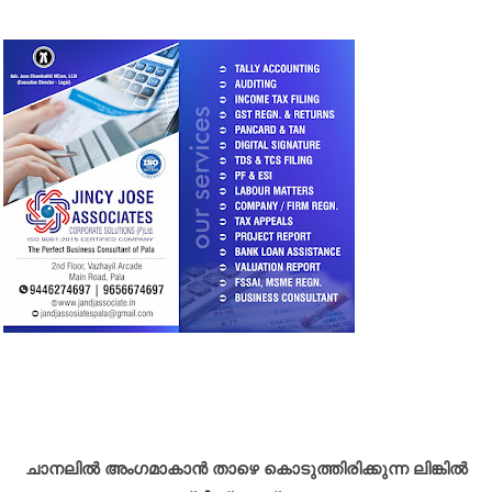
ചാനലിൽ അംഗമാകാൻ താഴെ കൊടുത്തിരിക്കുന്ന ലിങ്കിൽ