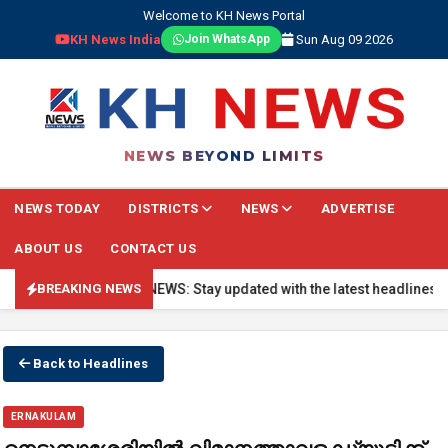
Welcome to KH News Portal
KH News India
Sun Aug 09 2026
Join WhatsApp
NEWS BEYOND LIMITS
NEWS TODAY
DISTRICTS
NEWS
ADVERTISE
ABOUT US
CONTACT US
🔴 BREAKING NEWS: Stay updated with the latest headlines, real
BREAKING NEWS
Back to Headlines
ERNAKULAM