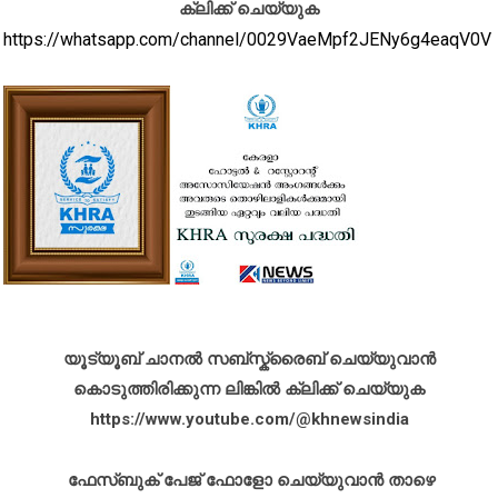
ക്ലിക്ക് ചെയ്യുക
https://whatsapp.com/channel/0029VaeMpf2JENy6g4eaqV0V
യൂട്യൂബ് ചാനൽ സബ്സ്ക്രൈബ് ചെയ്യുവാൻ
കൊടുത്തിരിക്കുന്ന ലിങ്കിൽ ക്ലിക്ക് ചെയ്യുക
https://www.youtube.com/@khnewsindia
ഫേസ്ബുക് പേജ് ഫോളോ ചെയ്യുവാൻ താഴെ