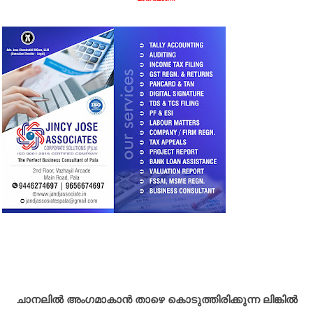
ചാനലിൽ അംഗമാകാൻ താഴെ കൊടുത്തിരിക്കുന്ന ലിങ്കിൽ