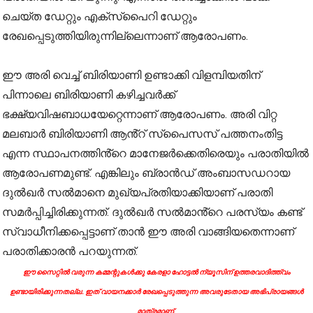
ചെയ്‌ത ഡേറ്റും എക്‌സ്‌പൈറി ഡേറ്റും
രേഖപ്പെടുത്തിയിരുന്നില്ലെന്നാണ് ആരോപണം.
ഈ അരി വെച്ച് ബിരിയാണി ഉണ്ടാക്കി വിളമ്പിയതിന്
പിന്നാലെ ബിരിയാണി കഴിച്ചവർക്ക്
ഭക്ഷ്യവിഷബാധയേറ്റെന്നാണ് ആരോപണം. അരി വിറ്റ
മലബാർ ബിരിയാണി ആൻ്റ് സ്പൈസസ് പത്തനംതിട്ട
എന്ന സ്ഥാപനത്തിൻ്റെ മാനേജർക്കെതിരെയും പരാതിയിൽ
ആരോപണമുണ്ട്. എങ്കിലും ബ്രാൻഡ് അംബാസഡറായ
ദുൽഖർ സൽമാനെ മുഖ്യപ്രതിയാക്കിയാണ് പരാതി
സമർപ്പിച്ചിരിക്കുന്നത്. ദുൽഖർ സൽമാൻ്റെ പരസ്യം കണ്ട്
സ്വാധീനിക്കപ്പെട്ടാണ് താൻ ഈ അരി വാങ്ങിയതെന്നാണ്
പരാതിക്കാരൻ പറയുന്നത്.
ഈ സൈറ്റിൽ വരുന്ന കമ്മന്റുകൾക്കു കേരളാ ഹോട്ടൽ ന്യൂസിന് ഉത്തരവാദിത്ത്വം
ഉണ്ടായിരിക്കുന്നതല്ല. ഇത് വായനക്കാർ രേഖപ്പെടുത്തുന്ന അവരുടേതായ അഭിപ്രായങ്ങൾ
മാത്രമാണ്.