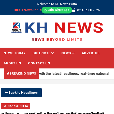
Welcome to KH News Portal
KH News India
Sat Aug 08 2026
Join WhatsApp
NEWS BEYOND LIMITS
NEWS TODAY
DISTRICTS
NEWS
ADVERTISE
ABOUT US
CONTACT US
S: Stay updated with the latest headlines, real-time national update
BREAKING NEWS
Back to Headlines
PATHANAMTHITTA