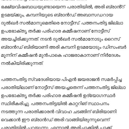
ഭക്ഷ്യവിഷബാധയുണ്ടായെന്ന പരാതിയിൽ, അരി ബ്രാൻ്റ്
ഉടമയ്ക്കും, കമ്പനിയുടെ ബ്രാൻഡ് അബാസഡറായ
ദുൽഖർ സൽമാനുമെതിരെ നോട്ടീസ്. പത്തനംതിട്ട ജില്ലാ
ഉപഭോക്തൃ തർക്ക പരിഹാര കമ്മീഷനാണ് നോട്ടീസ്
അയച്ചിരിക്കുന്നത്. നടൻ ദുൽഖർ സൽമാനോടും റൈസ്
ബ്രാൻഡ് ബിരിയാണി അരി കമ്പനി ഉടമയോടും ഡിസംബർ
മൂന്നിന് കമ്മീഷൻ മുൻപാകെ ഹാജരാകാനാണ് നിർദേശം
നൽകിയിരിക്കുന്നത്.
പത്തനംതിട്ട സ്വദേശിയായ പിഎൻ ജയരാജൻ സമർപ്പിച്ച
പരാതിയിലാണ് നോട്ടീസ് അയച്ചതെന്ന് പത്തനംതിട്ട ജില്ലാ
ഉപഭോക്തൃ തർക്ക പരിഹാര കമ്മീഷൻ ഉദ്യോഗസ്ഥർ
സ്ഥിരീകരിച്ചു. പത്തനംതിട്ടയിൽ കാറ്ററിങ് സ്ഥാപനം
നടത്തുന്ന പരാതിക്കാരൻ വിവാഹ ചടങ്ങിന് ബിരിയാണി
വെക്കാൻ ഈ ബ്രാൻഡ് അരി വാങ്ങിയിരുന്നുവെന്ന്
പരാതിയിൽ പറയുന്നു. എന്നാൽ അരിച്ചാക്കിൽ പാക്ക്