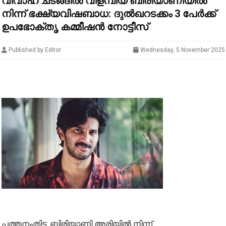
വിവാഹ ചടങ്ങിൽ വിളമ്പിയ ബിരിയാണിയിൽ
നിന്ന് ഭക്ഷ്യവിഷബാധ: ദുൽഖറടക്കം 3 പേർക്ക്
ഉപഭോക്തൃ കമ്മീഷൻ നോട്ടീസ്
Published by Editor
Wednesday, 5 November 2025
പത്തനംതിട്ട: ബിരിയാണി അരിയിൽ നിന്ന്