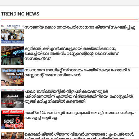
TRENDING NEWS
സൗജന്യ മെഗാ നേത്രപരിശോധനാ ക്യാമ്പ് സംഘടിപ്പിച്ചു
കുഴിമന്തി കഴിച്ചവർക്ക് കൂട്ടമായി ഭക്ഷ്യവിഷബാധ;
കൊച്ചിയിലെ അൽ റീം റസ്റ്റോറന്റിന്റെ ലൈസൻസ്
സസ്പെൻഡ്
സംസ്ഥാന ബഡ്‌ജറ്റ് സ്വാഗതം ചെയ്ത് കേരള ഹോട്ടൽ &
റസ്റ്റോറന്റ് അസോസിയേഷൻ
പാലാ ബ്രില്ല്യന്റിൽ നീറ്റ് പരീക്ഷയ്ക്ക് തുടർ
പരിശീലനത്തിന് എത്തിയ വിദ്യാർത്ഥിനിയെ, ഹോസ്റ്റലിൽ
തൂങ്ങി മരിച്ച നിലയിൽ കണ്ടെത്തി
മെയ് 6ന് 24 മണിക്കൂർ ഹോട്ടലുകൾ അടച്ച് സമരം ചെയ്യും -
കെ.എച്ച്.ആർ.എ.
കൊമേർഷ്യൽ ഗ്യാസ് വിലവർധനയോടൊപ്പം പെട്രോൾ,