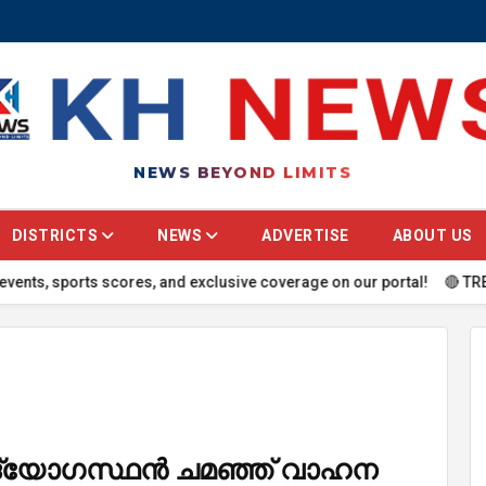
NEWS BEYOND LIMITS
DISTRICTS
NEWS
ADVERTISE
ABOUT US
 sports scores, and exclusive coverage on our portal! 🔴 TRENDING: C
ഉദ്യോഗസ്ഥൻ ചമഞ്ഞ് വാഹന