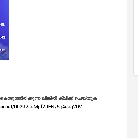
ത്തിരിക്കുന്ന ലിങ്കിൽ ക്ലിക്ക് ചെയ്യുക
/channel/0029VaeMpf2JENy6g4eaqV0V