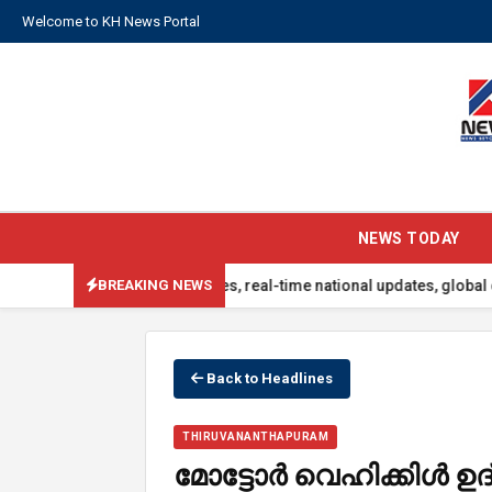
Welcome to KH News Portal
NEWS TODAY
th the latest headlines, real-time national updates, global events,
BREAKING NEWS
Back to Headlines
THIRUVANANTHAPURAM
മോട്ടോർ വെഹിക്കിൾ 