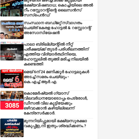
കുഴിമന്തി കഴിച്ചവർക്ക് കൂട്ടമായി
ഭക്ഷ്യവിഷബാധ; കൊച്ചിയിലെ അൽ
റീം റസ്റ്റോറന്റിന്റെ ലൈസൻസ്
സസ്പെൻഡ്
സംസ്ഥാന ബഡ്‌ജറ്റ് സ്വാഗതം
ചെയ്ത് കേരള ഹോട്ടൽ & റസ്റ്റോറന്റ്
അസോസിയേഷൻ
പാലാ ബ്രില്ല്യന്റിൽ നീറ്റ്
പരീക്ഷയ്ക്ക് തുടർ പരിശീലനത്തിന്
എത്തിയ വിദ്യാർത്ഥിനിയെ,
ഹോസ്റ്റലിൽ തൂങ്ങി മരിച്ച നിലയിൽ
കണ്ടെത്തി
മെയ് 6ന് 24 മണിക്കൂർ ഹോട്ടലുകൾ
അടച്ച് സമരം ചെയ്യും -
കെ.എച്ച്.ആർ.എ.
കൊമേർഷ്യൽ ഗ്യാസ്
വിലവർധനയോടൊപ്പം പെട്രോൾ,
ഡീസല്‍ വില കൂട്ടിയേക്കും
ഒഴിവാക്കാന്‍ കഴിയില്ലെന്ന്
കേന്ദ്രസര്‍ക്കാര്‍.
മുന്നറിയിപ്പുമായി ഭക്ഷ്യസുരക്ഷാ
വകുപ്പ്ഇ,നി ഇതും ശ്രദ്ധിക്കണം.?