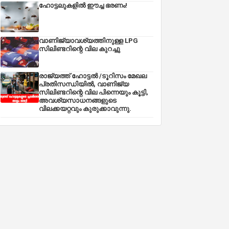
ഹോട്ടലുകളിൽ ഈച്ച ഭരണം!
വാണിജ്യാവശ്യത്തിനുള്ള LPG
സിലിണ്ടറിന്റെ വില കുറച്ചു
രാജ്യത്ത് ഹോട്ടൽ /ടൂറിസം മേഖല
പ്രതിസന്ധിയിൽ, വാണിജ്യ
സിലിണ്ടറിന്റെ വില പിന്നെയും കൂട്ടി,
അവശ്യസാധനങ്ങളുടെ
വിലക്കയറ്റവും കുരുക്കാവുന്നു.