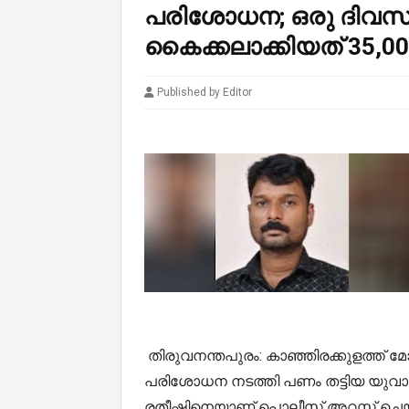
പരിശോധന; ഒരു ദിവസം
കൈക്കലാക്കിയത് 35,00
Published by Editor
തിരുവനന്തപുരം: കാഞ്ഞിരക്കുളത്ത് മോ
പരിശോധന നടത്തി പണം തട്ടിയ യുവാവ്
രതീഷിനെയാണ് പൊലീസ് അറസ്റ്റ് ചെയ