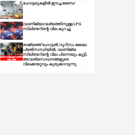
ഹോട്ടലുകളിൽ ഈച്ച ഭരണം!
വാണിജ്യാവശ്യത്തിനുള്ള LPG
സിലിണ്ടറിന്റെ വില കുറച്ചു
രാജ്യത്ത് ഹോട്ടൽ /ടൂറിസം മേഖല
പ്രതിസന്ധിയിൽ, വാണിജ്യ
സിലിണ്ടറിന്റെ വില പിന്നെയും കൂട്ടി,
അവശ്യസാധനങ്ങളുടെ
വിലക്കയറ്റവും കുരുക്കാവുന്നു.