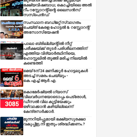
കുഴിമന്തി കഴിച്ചവർക്ക് കൂട്ടമായി
ഭക്ഷ്യവിഷബാധ; കൊച്ചിയിലെ അൽ
റീം റസ്റ്റോറന്റിന്റെ ലൈസൻസ്
സസ്പെൻഡ്
സംസ്ഥാന ബഡ്‌ജറ്റ് സ്വാഗതം
ചെയ്ത് കേരള ഹോട്ടൽ & റസ്റ്റോറന്റ്
അസോസിയേഷൻ
പാലാ ബ്രില്ല്യന്റിൽ നീറ്റ്
പരീക്ഷയ്ക്ക് തുടർ പരിശീലനത്തിന്
എത്തിയ വിദ്യാർത്ഥിനിയെ,
ഹോസ്റ്റലിൽ തൂങ്ങി മരിച്ച നിലയിൽ
കണ്ടെത്തി
മെയ് 6ന് 24 മണിക്കൂർ ഹോട്ടലുകൾ
അടച്ച് സമരം ചെയ്യും -
കെ.എച്ച്.ആർ.എ.
കൊമേർഷ്യൽ ഗ്യാസ്
വിലവർധനയോടൊപ്പം പെട്രോൾ,
ഡീസല്‍ വില കൂട്ടിയേക്കും
ഒഴിവാക്കാന്‍ കഴിയില്ലെന്ന്
കേന്ദ്രസര്‍ക്കാര്‍.
മുന്നറിയിപ്പുമായി ഭക്ഷ്യസുരക്ഷാ
വകുപ്പ്ഇ,നി ഇതും ശ്രദ്ധിക്കണം.?