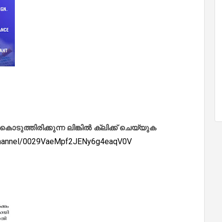
ത്തിരിക്കുന്ന ലിങ്കിൽ ക്ലിക്ക് ചെയ്യുക
/channel/0029VaeMpf2JENy6g4eaqV0V