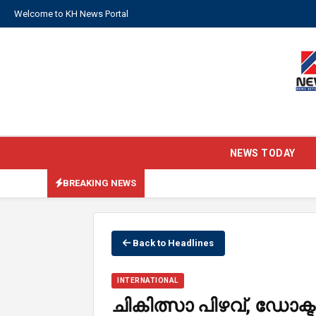
Welcome to KH News Portal
NEWS TODAY
BREAKING NEWS
Back to Headlines
INTERNATIONAL
ചികിത്സാ പിഴവ്, ഡോക്