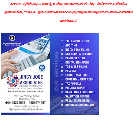
ഈ സൈറ്റിൽ വരുന്ന കമ്മന്റുകൾക്കു കേരളാ ഹോട്ടൽ ന്യൂസിന് ഉത്തരവാദിത്ത്വം
ഉണ്ടായിരിക്കുന്നതല്ല. ഇത് വായനക്കാർ രേഖപ്പെടുത്തുന്ന അവരുടേതായ അഭിപ്രായങ്ങൾ
മാത്രമാണ്.