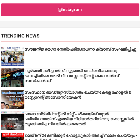
Instagram
TRENDING NEWS
സൗജന്യ മെഗാ നേത്രപരിശോധനാ ക്യാമ്പ് സംഘടിപ്പിച്ചു
കുഴിമന്തി കഴിച്ചവർക്ക് കൂട്ടമായി ഭക്ഷ്യവിഷബാധ;
കൊച്ചിയിലെ അൽ റീം റസ്റ്റോറന്റിന്റെ ലൈസൻസ്
സസ്പെൻഡ്
സംസ്ഥാന ബഡ്‌ജറ്റ് സ്വാഗതം ചെയ്ത് കേരള ഹോട്ടൽ &
റസ്റ്റോറന്റ് അസോസിയേഷൻ
പാലാ ബ്രില്ല്യന്റിൽ നീറ്റ് പരീക്ഷയ്ക്ക് തുടർ
പരിശീലനത്തിന് എത്തിയ വിദ്യാർത്ഥിനിയെ, ഹോസ്റ്റലിൽ
തൂങ്ങി മരിച്ച നിലയിൽ കണ്ടെത്തി
മെയ് 6ന് 24 മണിക്കൂർ ഹോട്ടലുകൾ അടച്ച് സമരം ചെയ്യും -