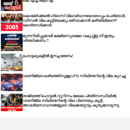
കെ.എച്ച്.ആർ.എ.
കൊമേർഷ്യൽ ഗ്യാസ് വിലവർധനയോടൊപ്പം പെട്രോൾ,
ഡീസല്‍ വില കൂട്ടിയേക്കും ഒഴിവാക്കാന്‍ കഴിയില്ലെന്ന്
കേന്ദ്രസര്‍ക്കാര്‍.
മുന്നറിയിപ്പുമായി ഭക്ഷ്യസുരക്ഷാ വകുപ്പ്ഇ,നി ഇതും
ശ്രദ്ധിക്കണം.?
ഹോട്ടലുകളിൽ ഈച്ച ഭരണം!
വാണിജ്യാവശ്യത്തിനുള്ള LPG സിലിണ്ടറിന്റെ വില കുറച്ചു
രാജ്യത്ത് ഹോട്ടൽ /ടൂറിസം മേഖല പ്രതിസന്ധിയിൽ,
വാണിജ്യ സിലിണ്ടറിന്റെ വില പിന്നെയും കൂട്ടി,
അവശ്യസാധനങ്ങളുടെ വിലക്കയറ്റവും കുരുക്കാവുന്നു.