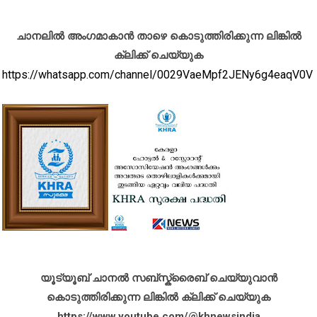
ചാനലിൽ അംഗമാകാൻ താഴെ കൊടുത്തിരിക്കുന്ന ലിങ്കിൽ
ക്ലിക്ക് ചെയ്യുക
https://whatsapp.com/channel/0029VaeMpf2JENy6g4eaqV0V
യൂട്യൂബ് ചാനൽ സബ്സ്ക്രൈബ് ചെയ്യുവാൻ
കൊടുത്തിരിക്കുന്ന ലിങ്കിൽ ക്ലിക്ക് ചെയ്യുക
https://www.youtube.com/@khnewsindia