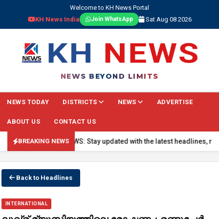
Welcome to KH News Portal
KH News India
Sat Aug 08 2026
Join WhatsApp
NEWS BEYOND LIMITS
NEWS TODAY
DISTRICTS
NEWS
ADVERTISE
ABOUT US
CONTACT US
🔴 BREAKING NEWS: Stay updated with the latest headlines, real-ti
BREAKING NEWS
Back to Headlines
INTERNATIONAL