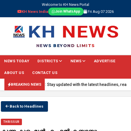
Welcome to KH News Portal
KH News India
Fri Aug 07 2026
Join WhatsApp
NEWS BEYOND LIMITS
NEWS TODAY
DISTRICTS
NEWS
ADVERTISE
ABOUT US
CONTACT US
🔴 BREAKING NEWS: Stay updated with the latest headlines, real-tim
BREAKING NEWS
Back to Headlines
THRISSUR