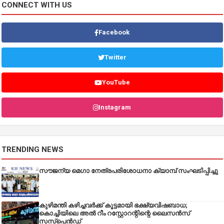
CONNECT WITH US
Facebook
Twitter
YouTube
Instagram
TRENDING NEWS
സൗജന്യ മെഗാ നേത്രപരിശോധനാ ക്യാമ്പ് സംഘടിപ്പിച്ചു
കുഴിമന്തി കഴിച്ചവർക്ക് കൂട്ടമായി ഭക്ഷ്യവിഷബാധ;
കൊച്ചിയിലെ അൽ റീം റസ്റ്റോറന്റിന്റെ ലൈസൻസ്
സസ്പെൻഡ്