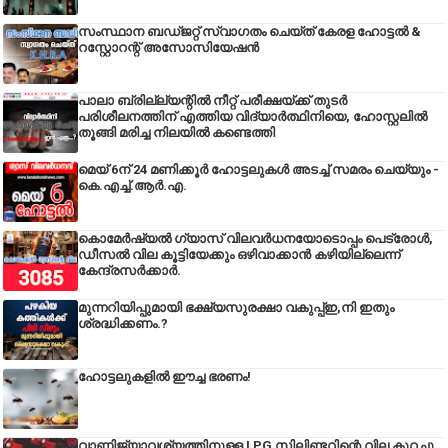
സംസ്ഥാന ബഡ്‌ജറ്റ് സ്വാഗതം ചെയ്ത് കേരള ഹോട്ടൽ &
റസ്റ്റോറന്റ് അസോസിയേഷൻ
പാലാ ബ്രില്ല്യന്റിൽ നീറ്റ് പരീക്ഷയ്ക്ക് തുടർ
പരിശീലനത്തിന് എത്തിയ വിദ്യാർത്ഥിനിയെ, ഹോസ്റ്റലിൽ
തൂങ്ങി മരിച്ച നിലയിൽ കണ്ടെത്തി
മെയ് 6ന് 24 മണിക്കൂർ ഹോട്ടലുകൾ അടച്ച് സമരം ചെയ്യും -
കെ.എച്ച്.ആർ.എ.
കൊമേർഷ്യൽ ഗ്യാസ് വിലവർധനയോടൊപ്പം പെട്രോൾ,
ഡീസല്‍ വില കൂട്ടിയേക്കും ഒഴിവാക്കാന്‍ കഴിയില്ലെന്ന്
കേന്ദ്രസര്‍ക്കാര്‍.
മുന്നറിയിപ്പുമായി ഭക്ഷ്യസുരക്ഷാ വകുപ്പ്ഇ,നി ഇതും
ശ്രദ്ധിക്കണം.?
ഹോട്ടലുകളിൽ ഈച്ച ഭരണം!
വാണിജ്യാവശ്യത്തിനുള്ള LPG സിലിണ്ടറിന്റെ വില കുറച്ചു