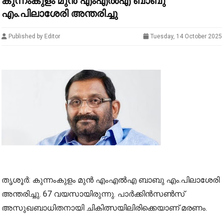
കുന്നംകുളം മുൻ എംഎൽഎ ബാബു
എം.പിലാശേരി അന്തരിച്ചു
Published by Editor
Tuesday, 14 October 2025
തൃശൂർ: കുന്നംകുളം മുൻ എംഎൽഎ ബാബു എം.പിലാശേരി
അന്തരിച്ചു. 67 വയസായിരുന്നു. പാർക്കിൻസൺസ്
അസുഖബാധിതനായി ചികിത്സയിലിരിക്കെയാണ് മരണം.