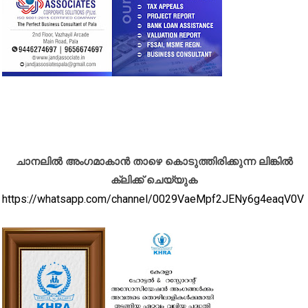
ചാനലിൽ അംഗമാകാൻ താഴെ കൊടുത്തിരിക്കുന്ന ലിങ്കിൽ
ക്ലിക്ക് ചെയ്യുക
https://whatsapp.com/channel/0029VaeMpf2JENy6g4eaqV0V